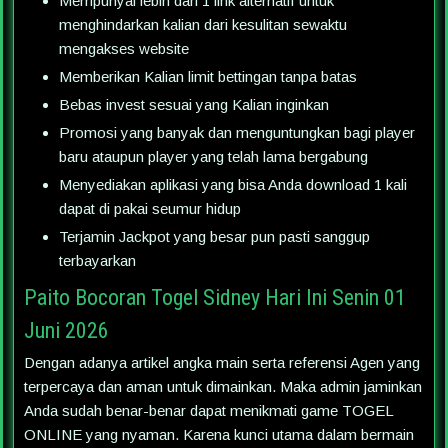
Mempunyai lebih dari 1 link alternatif untuk
menghindarkan kalian dari kesulitan sewaktu
mengakses website
Memberikan Kalian limit bettingan tanpa batas
Bebas invest sesuai yang Kalian inginkan
Promosi yang banyak dan menguntungkan bagi player
baru ataupun player yang telah lama bergabung
Menyediakan aplikasi yang bisa Anda download 1 kali
dapat di pakai seumur hidup
Terjamin Jackpot yang besar pun pasti sanggup
terbayarkan
Paito Bocoran Togel Sidney Hari Ini Senin 01
Juni 2026
Dengan adanya artikel angka main serta referensi Agen yang
terpercaya dan aman untuk dimainkan. Maka admin jaminkan
Anda sudah benar-benar dapat menikmati game TOGEL
ONLINE yang nyaman. Karena kunci utama dalam bermain