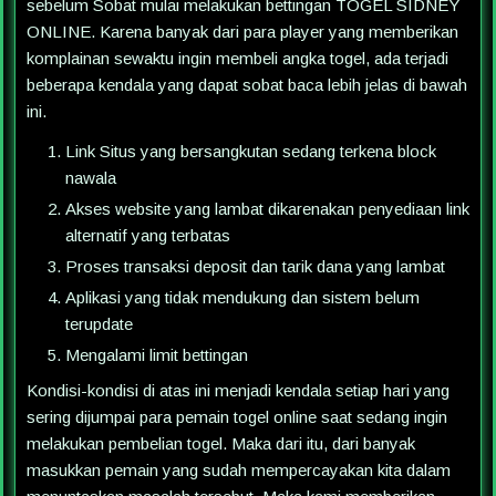
sebelum Sobat mulai melakukan bettingan TOGEL SIDNEY
ONLINE. Karena banyak dari para player yang memberikan
komplainan sewaktu ingin membeli angka togel, ada terjadi
beberapa kendala yang dapat sobat baca lebih jelas di bawah
ini.
Link Situs yang bersangkutan sedang terkena block
nawala
Akses website yang lambat dikarenakan penyediaan link
alternatif yang terbatas
Proses transaksi deposit dan tarik dana yang lambat
Aplikasi yang tidak mendukung dan sistem belum
terupdate
Mengalami limit bettingan
Kondisi-kondisi di atas ini menjadi kendala setiap hari yang
sering dijumpai para pemain togel online saat sedang ingin
melakukan pembelian togel. Maka dari itu, dari banyak
masukkan pemain yang sudah mempercayakan kita dalam