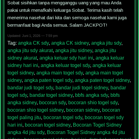
Sobat sisihkan tanpa mengganggu uang yang mau Anda
pakai untuk menafkahi keluarga Sobat. Terima kasih telah
menerima nasehat dari kita dan semoga nasehat kami juga
bermanfaat bagi Anda semua. Salam JACKPOT!
Updated: Juni 1, 2026 — 7:59 pm
Tag:
angka CK sdy
,
angka CK sidney
,
angka jitu sdy
,
angka jitu sdy akurat
,
angka jitu sidney
,
angka jitu
sidney akurat
,
angka keluar sdy hari ini
,
angka keluar
sidney hari ini
,
angka keluar togel sdy
,
angka keluar
togel sidney
,
angka main togel sdy
,
angka main togel
sidney
,
angka paten togel sdy
,
angka paten togel sidney
,
bandar judi togel sdy
,
bandar judi togel sidney
,
bandar
togel sdy
,
bandar togel sidney
,
bbfs angka sdy
,
bbfs
angka sidney
,
bocoran sdy
,
bocoran shio togel sdy
,
bocoran shio togel sidney
,
bocoran sidney
,
bocoran
togel paling jitu
,
bocoran togel sdy
,
bocoran togel sdy
hari ini
,
bocoran togel sidney
,
Bocoran Togel Sidney
angka 4d jitu sdy
,
Bocoran Togel Sidney angka 4d jitu