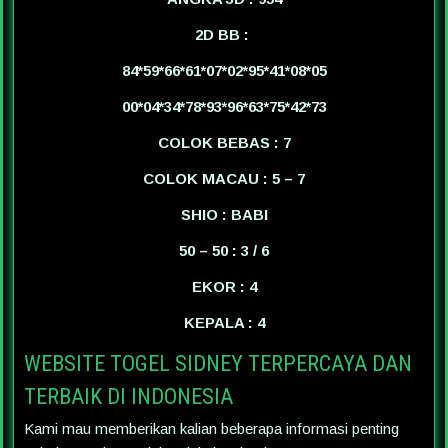
2D BB :
84*59*66*61*07*02*95*41*08*05
00*04*34*78*93*96*63*75*42*73
COLOK BEBAS : 7
COLOK MACAU : 5 – 7
SHIO : BABI
50 – 50 : 3 / 6
EKOR : 4
KEPALA : 4
WEBSITE TOGEL SIDNEY TERPERCAYA DAN
TERBAIK DI INDONESIA
Kami mau memberikan kalian beberapa informasi penting