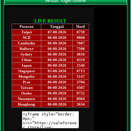
Result Togel Online