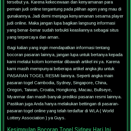
tersebut ya. Karena kekecewaan dan kenyamanan para
pemain judi online tergantung pada pilihan agen yang mau di
gunakannya. Jadi demi menjaga kenyamanan sesama player
judi online. Maka jangan lupa bagikan langsung informasi
yang benar-benar sudah terbukti keasliannya sebagai situs
yang terpercaya dan aman.
Bagi kalian yang ingin mendapatkan informasi tentang
bocoran pasaran lainnya, jangan lupa untuk bertanya kepada
kami melalui kolom komentar dibawah artikel ini ya. Karena
kami masih mempunyai beberapa artikel angka jitu untuk
PASARAN TOGEL RESMI lainnya. Seperti angka main
pasaran togel Cambodia, Sydney, Singapore, China,
Oregon, Taiwan, Croatia, Hongkong, Macau, Bullseye,
Myanmar dan masih banyak prediksi pasaran resmi lainnya.
Pastikan juga Anda hanya melakukan bettingan di pasaran-
pasaran togel online yang telah terdaftar di WLA ( World
Lottery Association ) ya Guys.
Kesimpulan Bocoran Togel Sidney Hari Ini