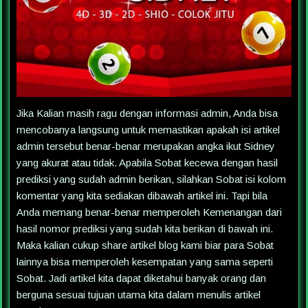
Jika Kalian masih ragu dengan informasi admin, Anda bisa
mencobanya langsung untuk memastikan apakah isi artikel
admin tersebut benar-benar merupakan angka ikut Sidney
yang akurat atau tidak. Apabila Sobat kecewa dengan hasil
prediksi yang sudah admin berikan, silahkan Sobat isi kolom
komentar yang kita sediakan dibawah artikel ini. Tapi bila
Anda memang benar-benar memperoleh Kemenangan dari
hasil nomor prediksi yang sudah kita berikan di bawah ini.
Maka kalian cukup share artikel blog kami biar para Sobat
lainnya bisa memperoleh kesempatan yang sama seperti
Sobat. Jadi artikel kita dapat diketahui banyak orang dan
berguna sesuai tujuan utama kita dalam menulis artikel