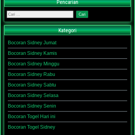
Pencarian
Kategori
Bocoran Sidney Jumat
Bocoran Sidney Kamis
Bocoran Sidney Minggu
Bocoran Sidney Rabu
Bocoran Sidney Sabtu
Bocoran Sidney Selasa
Bocoran Sidney Senin
Bocoran Togel Hari ini
Bocoran Togel Sidney