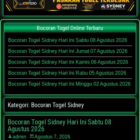
Bocoran Togel Online Terbaru
Bocoran Togel Sidney Hari Ini Sabtu 08 Agustus 2026
Bocoran Togel Sidney Hari Ini Jumat 07 Agustus 2026
Bocoran Togel Sidney Hari Ini Kamis 06 Agustus 2026
Bocoran Togel Sidney Hari Ini Rabu 05 Agustus 2026
Bocoran Togel Sidney Hari Ini Minggu 02 Agustus 2026
Kategori:
Bocoran Togel Sidney
Bocoran Togel Sidney Hari Ini Sabtu 08
Agustus 2026
admin
Agustus 7, 2026