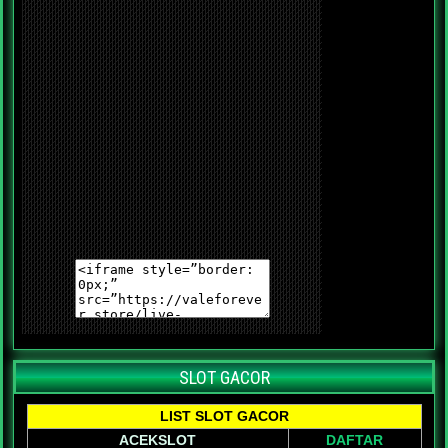
SLOT GACOR
LIST SLOT GACOR
ACEKSLOT
DAFTAR