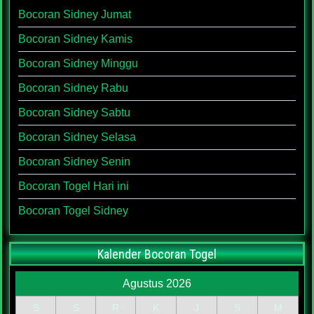
Bocoran Sidney Jumat
Bocoran Sidney Kamis
Bocoran Sidney Minggu
Bocoran Sidney Rabu
Bocoran Sidney Sabtu
Bocoran Sidney Selasa
Bocoran Sidney Senin
Bocoran Togel Hari ini
Bocoran Togel Sidney
Kalender Bocoran Togel
Agustus 2026
S
S
R
K
J
S
M