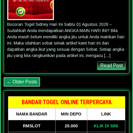
Bocoran Togel Sidney Hari Ini Sabtu 01 Agustus 2026 –
Sudahkah Anda mendapatkan ANGKA MAIN HARI INI? Bila
Anda masih belum memiliki angka jitu untuk Anda mainkan hari
ini. Maka silahkan sobat simak artikel kami hari ini dan
dapatkan angka ikut yang sesuai dengan Sobat. Setiap angka
jitu yang kita rangkumkan pada artikel ini, mengacu […]
Read Post
← Older Posts
BANDAR TOGEL ONLINE TERPERCAYA
NAMA BANDAR
MIN DEPO
LINK
RMSLOT
20.000
KLIK DI SINI