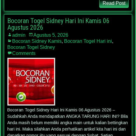
Read Post
Bocoran Togel Sidney Hari Ini Kamis 06
Agustus 2026
admin
Agustus 5, 2026
Bocoran Sidney Kamis
,
Bocoran Togel Hari ini
,
Bocoran Togel Sidney
Comments
Bocoran Togel Sidney Hari Ini Kamis 06 Agustus 2026 –
Sudahkah Anda mendapatkan ANGKA TARUNG HARI INI? Bila
Anda masih belum memiliki angka main untuk kalian bettingkan
hari ini. Maka silahkan Anda perhatikan artikel kita hari ini dan
dapatkan nomor jitu yang sesuai dengan Sobat. Setiap