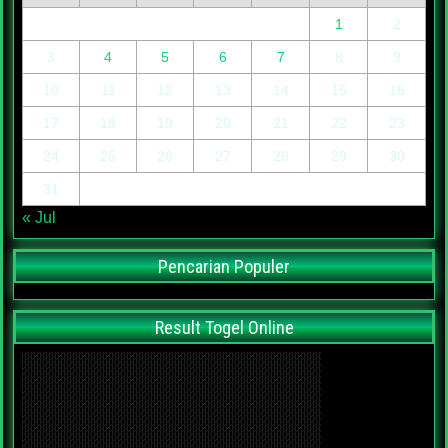
1
2
3
4
5
6
7
8
9
10
11
12
13
14
15
16
17
18
19
20
21
22
23
24
25
26
27
28
29
30
31
« Jul
Pencarian Populer
Result Togel Online