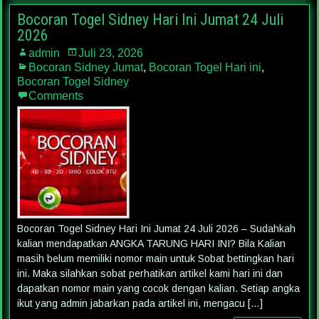
Bocoran Togel Sidney Hari Ini Jumat 24 Juli
2026
admin
Juli 23, 2026
Bocoran Sidney Jumat
,
Bocoran Togel Hari ini
,
Bocoran Togel Sidney
Comments
Bocoran Togel Sidney Hari Ini Jumat 24 Juli 2026 – Sudahkah
kalian mendapatkan ANGKA TARUNG HARI INI? Bila Kalian
masih belum memiliki nomor main untuk Sobat bettingkan hari
ini. Maka silahkan sobat perhatikan artikel kami hari ini dan
dapatkan nomor main yang cocok dengan kalian. Setiap angka
ikut yang admin jabarkan pada artikel ini, mengacu […]