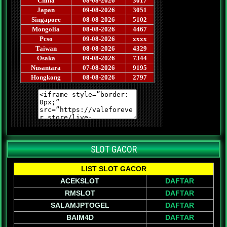
SLOT GACOR
LIST SLOT GACOR
ACEKSLOT
DAFTAR
RMSLOT
DAFTAR
SALAMJPTOGEL
DAFTAR
BAIM4D
DAFTAR