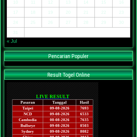
10
11
12
13
14
15
16
17
18
19
20
21
22
23
24
25
26
27
28
29
30
31
« Jul
Pencarian Populer
Result Togel Online