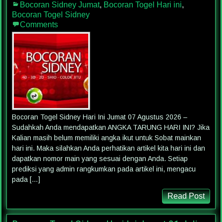
Bocoran Sidney Jumat
,
Bocoran Togel Hari ini
,
Bocoran Togel Sidney
Comments
Bocoran Togel Sidney Hari Ini Jumat 07 Agustus 2026 –
Sudahkah Anda mendapatkan ANGKA TARUNG HARI INI? Jika
Kalian masih belum memiliki angka ikut untuk Sobat mainkan
hari ini. Maka silahkan Anda perhatikan artikel kita hari ini dan
dapatkan nomor main yang sesuai dengan Anda. Setiap
prediksi yang admin rangkumkan pada artikel ini, mengacu
pada […]
Read Post