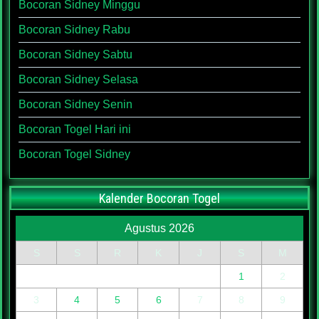
Bocoran Sidney Minggu
Bocoran Sidney Rabu
Bocoran Sidney Sabtu
Bocoran Sidney Selasa
Bocoran Sidney Senin
Bocoran Togel Hari ini
Bocoran Togel Sidney
Kalender Bocoran Togel
Agustus 2026
S
S
R
K
J
S
M
1
2
3
4
5
6
7
8
9