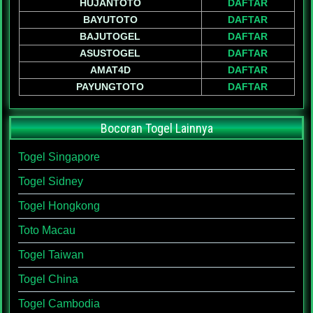
HUJANTOTO
DAFTAR
BAYUTOTO
DAFTAR
BAJUTOGEL
DAFTAR
ASUSTOGEL
DAFTAR
AMAT4D
DAFTAR
PAYUNGTOTO
DAFTAR
Bocoran Togel Lainnya
Togel Singapore
Togel Sidney
Togel Hongkong
Toto Macau
Togel Taiwan
Togel China
Togel Cambodia