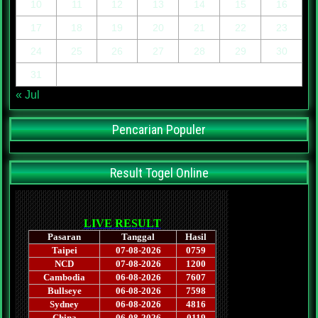
10
11
12
13
14
15
16
17
18
19
20
21
22
23
24
25
26
27
28
29
30
31
« Jul
Pencarian Populer
Result Togel Online