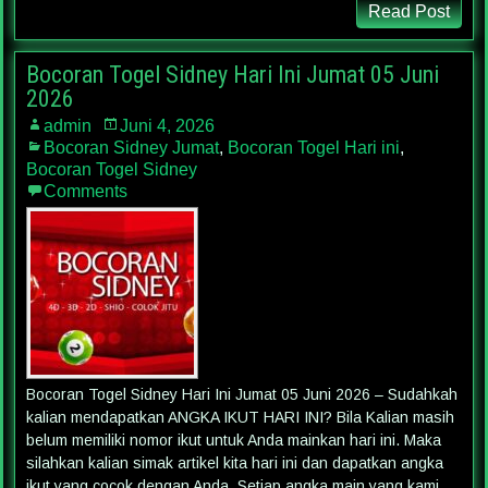
Read Post
Bocoran Togel Sidney Hari Ini Jumat 05 Juni
2026
admin
Juni 4, 2026
Bocoran Sidney Jumat
,
Bocoran Togel Hari ini
,
Bocoran Togel Sidney
Comments
Bocoran Togel Sidney Hari Ini Jumat 05 Juni 2026 – Sudahkah
kalian mendapatkan ANGKA IKUT HARI INI? Bila Kalian masih
belum memiliki nomor ikut untuk Anda mainkan hari ini. Maka
silahkan kalian simak artikel kita hari ini dan dapatkan angka
ikut yang cocok dengan Anda. Setiap angka main yang kami