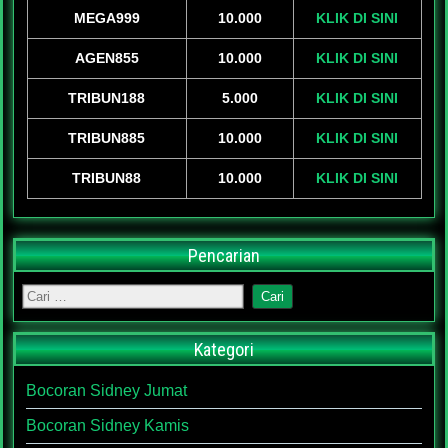
MEGA999
10.000
KLIK DI SINI
AGEN855
10.000
KLIK DI SINI
TRIBUN188
5.000
KLIK DI SINI
TRIBUN885
10.000
KLIK DI SINI
TRIBUN88
10.000
KLIK DI SINI
Pencarian
Kategori
Bocoran Sidney Jumat
Bocoran Sidney Kamis