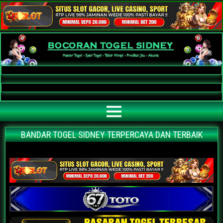
Bocoran Togel Sidney AKURAT
Bocoran angka jitu togel sidney paling akurat | prediksi situs agen bandar
togel sidney terpercaya | nomor main sidney | data keluaran sidney hari ini
BANDAR TOGEL SIDNEY TERPERCAYA DAN TERBAIK