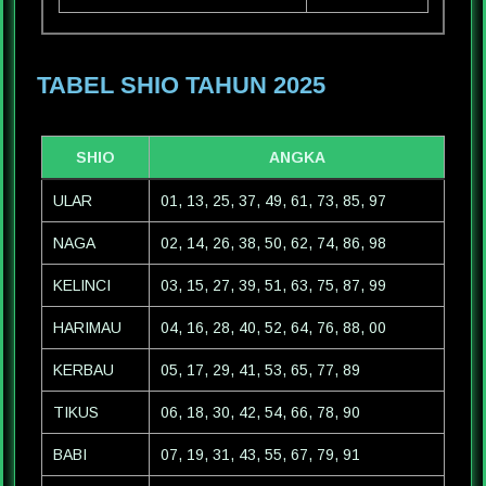
TABEL SHIO TAHUN 2025
SHIO
ANGKA
ULAR
01, 13, 25, 37, 49, 61, 73, 85, 97
NAGA
02, 14, 26, 38, 50, 62, 74, 86, 98
KELINCI
03, 15, 27, 39, 51, 63, 75, 87, 99
HARIMAU
04, 16, 28, 40, 52, 64, 76, 88, 00
KERBAU
05, 17, 29, 41, 53, 65, 77, 89
TIKUS
06, 18, 30, 42, 54, 66, 78, 90
BABI
07, 19, 31, 43, 55, 67, 79, 91