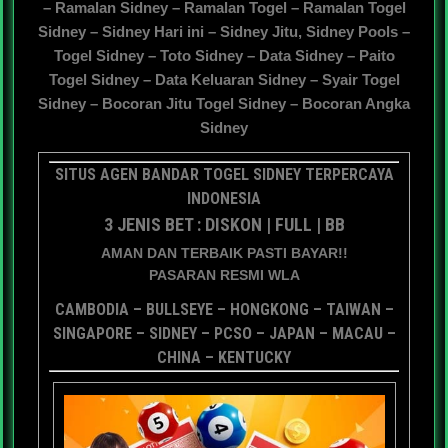
– Ramalan Sidney – Ramalan Togel – Ramalan Togel
Sidney – Sidney Hari ini – Sidney Jitu, Sidney Pools –
Togel Sidney – Toto Sidney – Data Sidney – Paito
Togel Sidney – Data Keluaran Sidney – Syair Togel
Sidney – Bocoran Jitu Togel Sidney – Bocoran Angka
Sidney
SITUS AGEN BANDAR TOGEL SIDNEY TERPERCAYA
INDONESIA
3 JENIS BET : DISKON | FULL | BB
AMAN DAN TERBAIK PASTI BAYAR!!
PASARAN RESMI WLA
CAMBODIA – BULLSEYE – HONGKONG – TAIWAN –
SINGAPORE – SIDNEY – PCSO – JAPAN – MACAU –
CHINA – KENTUCKY