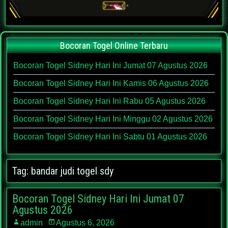
Bocoran Togel Online Terbaru
Bocoran Togel Sidney Hari Ini Jumat 07 Agustus 2026
Bocoran Togel Sidney Hari Ini Kamis 06 Agustus 2026
Bocoran Togel Sidney Hari Ini Rabu 05 Agustus 2026
Bocoran Togel Sidney Hari Ini Minggu 02 Agustus 2026
Bocoran Togel Sidney Hari Ini Sabtu 01 Agustus 2026
Tag:
bandar judi togel sdy
Bocoran Togel Sidney Hari Ini Jumat 07
Agustus 2026
admin
Agustus 6, 2026