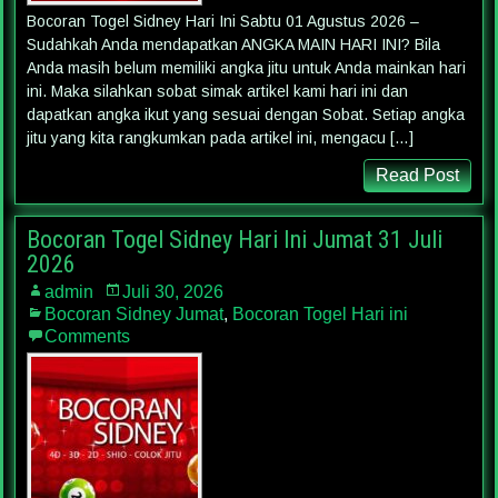
Bocoran Togel Sidney Hari Ini Sabtu 01 Agustus 2026 –
Sudahkah Anda mendapatkan ANGKA MAIN HARI INI? Bila
Anda masih belum memiliki angka jitu untuk Anda mainkan hari
ini. Maka silahkan sobat simak artikel kami hari ini dan
dapatkan angka ikut yang sesuai dengan Sobat. Setiap angka
jitu yang kita rangkumkan pada artikel ini, mengacu […]
Read Post
Bocoran Togel Sidney Hari Ini Jumat 31 Juli
2026
admin
Juli 30, 2026
Bocoran Sidney Jumat
,
Bocoran Togel Hari ini
Comments