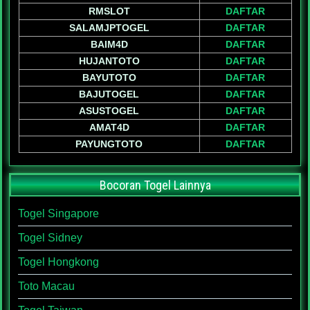
RMSLOT
DAFTAR
SALAMJPTOGEL
DAFTAR
BAIM4D
DAFTAR
HUJANTOTO
DAFTAR
BAYUTOTO
DAFTAR
BAJUTOGEL
DAFTAR
ASUSTOGEL
DAFTAR
AMAT4D
DAFTAR
PAYUNGTOTO
DAFTAR
Bocoran Togel Lainnya
Togel Singapore
Togel Sidney
Togel Hongkong
Toto Macau