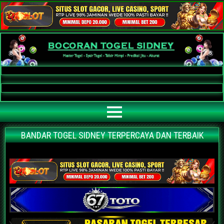
Bocoran Togel Sidney AKURAT
Bocoran angka jitu togel sidney paling akurat | prediksi situs agen bandar
togel sidney terpercaya | nomor main sidney | data keluaran sidney hari ini
BANDAR TOGEL SIDNEY TERPERCAYA DAN TERBAIK