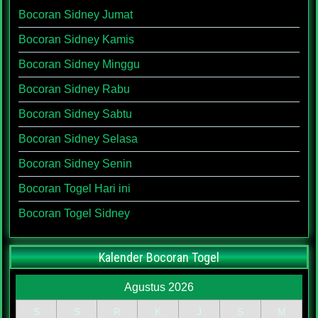
Bocoran Sidney Jumat
Bocoran Sidney Kamis
Bocoran Sidney Minggu
Bocoran Sidney Rabu
Bocoran Sidney Sabtu
Bocoran Sidney Selasa
Bocoran Sidney Senin
Bocoran Togel Hari ini
Bocoran Togel Sidney
Kalender Bocoran Togel
Agustus 2026
S
S
R
K
J
S
M