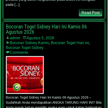
pada […]
Read Post
Bocoran Togel Sidney Hari Ini Kamis 06
Agustus 2026
admin
Agustus 5, 2026
Bocoran Sidney Kamis
,
Bocoran Togel Hari ini
,
Bocoran Togel Sidney
Comments
Bocoran Togel Sidney Hari Ini Kamis 06 Agustus 2026 –
Sudahkah Anda mendapatkan ANGKA TARUNG HARI INI? Bila
Anda masih belum memiliki angka main untuk kalian bettingkan