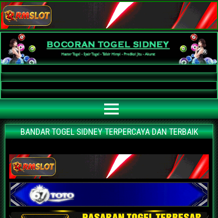
Bocoran Togel Sidney AKURAT
Bocoran angka jitu togel sidney paling akurat | prediksi situs agen bandar
togel sidney terpercaya | nomor main sidney | data keluaran sidney hari ini
BANDAR TOGEL SIDNEY TERPERCAYA DAN TERBAIK