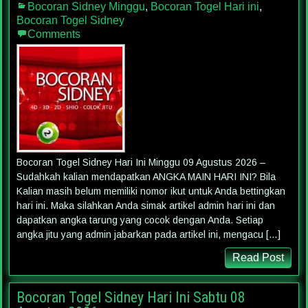
Bocoran Sidney Minggu
,
Bocoran Togel Hari ini
,
Bocoran Togel Sidney
Comments
Bocoran Togel Sidney Hari Ini Minggu 09 Agustus 2026 –
Sudahkah kalian mendapatkan ANGKA MAIN HARI INI? Bila
Kalian masih belum memiliki nomor ikut untuk Anda bettingkan
hari ini. Maka silahkan Anda simak artikel admin hari ini dan
dapatkan angka tarung yang cocok dengan Anda. Setiap
angka jitu yang admin jabarkan pada artikel ini, mengacu […]
Read Post
Bocoran Togel Sidney Hari Ini Sabtu 08