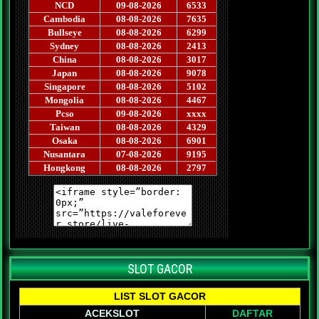
SLOT GACOR
LIST SLOT GACOR
ACEKSLOT
DAFTAR