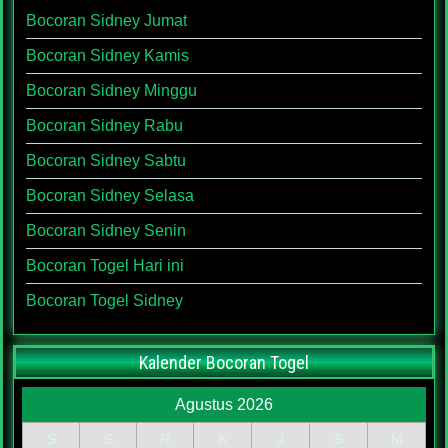
Bocoran Sidney Jumat
Bocoran Sidney Kamis
Bocoran Sidney Minggu
Bocoran Sidney Rabu
Bocoran Sidney Sabtu
Bocoran Sidney Selasa
Bocoran Sidney Senin
Bocoran Togel Hari ini
Bocoran Togel Sidney
Kalender Bocoran Togel
Agustus 2026
S
S
R
K
J
S
M