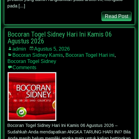
pada […]
Read Post
Bocoran Togel Sidney Hari Ini Kamis 06
Agustus 2026
admin
Agustus 5, 2026
Bocoran Sidney Kamis
,
Bocoran Togel Hari ini
,
Bocoran Togel Sidney
Comments
Bocoran Togel Sidney Hari Ini Kamis 06 Agustus 2026 –
Sudahkah Anda mendapatkan ANGKA TARUNG HARI INI? Bila
Anda masih belum memiliki angka main untuk kalian bettingkan