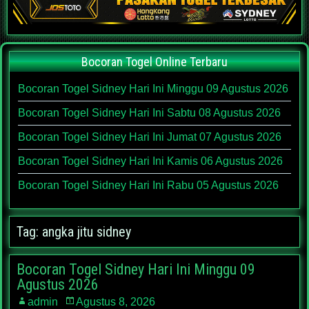
Bocoran Togel Online Terbaru
Bocoran Togel Sidney Hari Ini Minggu 09 Agustus 2026
Bocoran Togel Sidney Hari Ini Sabtu 08 Agustus 2026
Bocoran Togel Sidney Hari Ini Jumat 07 Agustus 2026
Bocoran Togel Sidney Hari Ini Kamis 06 Agustus 2026
Bocoran Togel Sidney Hari Ini Rabu 05 Agustus 2026
Tag:
angka jitu sidney
Bocoran Togel Sidney Hari Ini Minggu 09
Agustus 2026
admin
Agustus 8, 2026