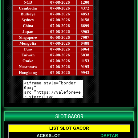
SLOT GACOR
LIST SLOT GACOR
ACEKSLOT
DAFTAR