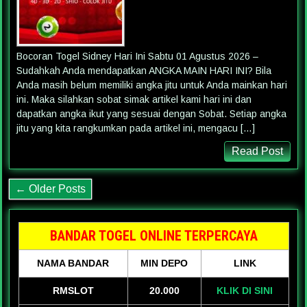
Bocoran Togel Sidney Hari Ini Sabtu 01 Agustus 2026 –
Sudahkah Anda mendapatkan ANGKA MAIN HARI INI? Bila
Anda masih belum memiliki angka jitu untuk Anda mainkan hari
ini. Maka silahkan sobat simak artikel kami hari ini dan
dapatkan angka ikut yang sesuai dengan Sobat. Setiap angka
jitu yang kita rangkumkan pada artikel ini, mengacu […]
Read Post
← Older Posts
BANDAR TOGEL ONLINE TERPERCAYA
NAMA BANDAR
MIN DEPO
LINK
RMSLOT
20.000
KLIK DI SINI