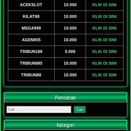
ACEKSLOT
10.000
KLIK DI SINI
KILAT88
10.000
KLIK DI SINI
MEGA999
10.000
KLIK DI SINI
AGEN855
10.000
KLIK DI SINI
TRIBUN188
5.000
KLIK DI SINI
TRIBUN885
10.000
KLIK DI SINI
TRIBUN88
10.000
KLIK DI SINI
Pencarian
Kategori