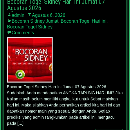
Bocoran Togel Sidney Hari Ini Jumat 07
Agustus 2026
admin
Agustus 6, 2026
Bocoran Sidney Jumat
,
Bocoran Togel Hari ini
,
Bocoran Togel Sidney
Comments
Bocoran Togel Sidney Hari Ini Jumat 07 Agustus 2026 –
Sudahkah Anda mendapatkan ANGKA TARUNG HARI INI? Jika
Kalian masih belum memiliki angka ikut untuk Sobat mainkan
hari ini. Maka silahkan Anda perhatikan artikel kita hari ini dan
dapatkan nomor main yang sesuai dengan Anda. Setiap
prediksi yang admin rangkumkan pada artikel ini, mengacu
pada […]