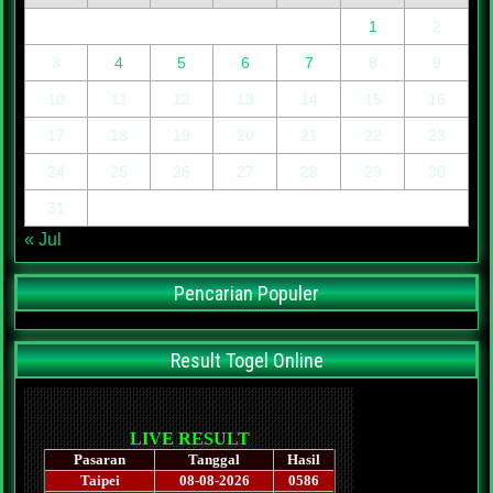
1
2
3
4
5
6
7
8
9
10
11
12
13
14
15
16
17
18
19
20
21
22
23
24
25
26
27
28
29
30
31
« Jul
Pencarian Populer
Result Togel Online