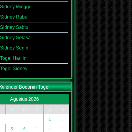
 Sidney Minggu
 Sidney Rabu
Sidney Sabtu
Sidney Selasa
Sidney Senin
Togel Hari ini
Togel Sidney
Kalender Bocoran Togel
Agustus 2026
S
R
K
J
S
M
1
2
4
5
6
7
8
9