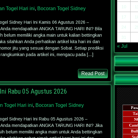
10
1
n Togel Hari ini
,
Bocoran Togel Sidney
17
1
ogel Sidney Hari Ini Kamis 06 Agustus 2026 –
24
2
 Anda mendapatkan ANGKA TARUNG HARI INI? Bila
h belum memiliki angka main untuk kalian bettingkan
31
aka silahkan Anda perhatikan artikel kita hari ini dan
« Jul
omor jitu yang sesuai dengan Sobat. Setiap prediksi
 rangkumkan pada artikel ini, mengacu pada […]
Read Post
 Ini Rabu 05 Agustus 2026
 Togel Hari ini
,
Bocoran Togel Sidney
ogel Sidney Hari Ini Rabu 05 Agustus 2026 –
 Anda mendapatkan ANGKA TARUNG HARI INI? Jika
sih belum memiliki angka main untuk Anda bettingkan