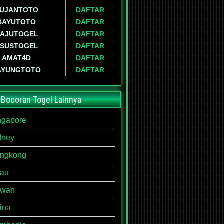
UJANTOTO
DAFTAR
BAYUTOTO
DAFTAR
AJUTOGEL
DAFTAR
SUSTOGEL
DAFTAR
AMAT4D
DAFTAR
AYUNGTOTO
DAFTAR
Bocoran Togel Lainnya
ngapore
dney
ongkong
cau
iwan
ina