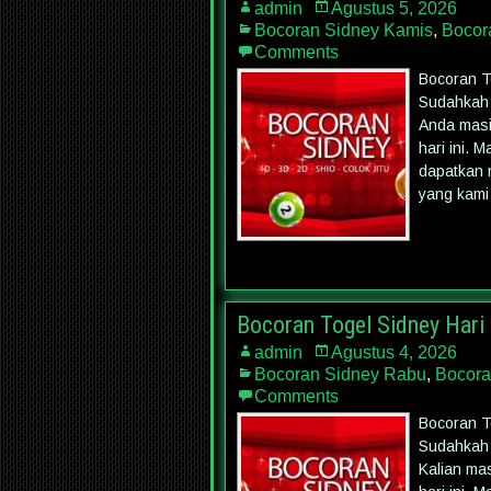
admin
Agustus 5, 2026
Bocoran Sidney Kamis
,
Bocora
Comments
Bocoran T
Sudahkah
Anda masi
hari ini. M
dapatkan n
yang kami
Bocoran Togel Sidney Hari
admin
Agustus 4, 2026
Bocoran Sidney Rabu
,
Bocoran
Comments
Bocoran T
Sudahkah
Kalian ma