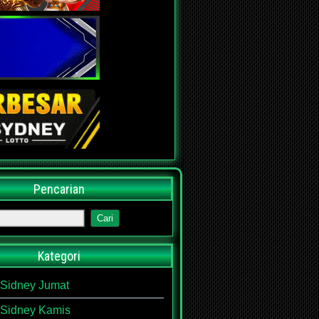
Pencarian
Kategori
Sidney Jumat
 Sidney Kamis