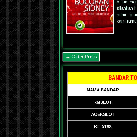
belum memi
silahkan k
nomor mai
kami rumus
← Older Posts
BANDAR TO
NAMA BANDAR
RMSLOT
ACEKSLOT
KILAT88