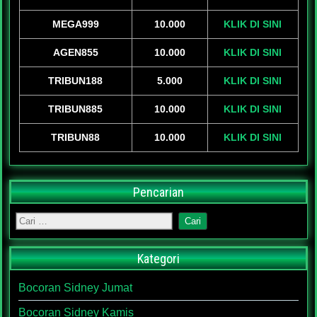
MEGA999
10.000
KLIK DI SINI
AGEN855
10.000
KLIK DI SINI
TRIBUN188
5.000
KLIK DI SINI
TRIBUN885
10.000
KLIK DI SINI
TRIBUN88
10.000
KLIK DI SINI
Pencarian
Kategori
Bocoran Sidney Jumat
Bocoran Sidney Kamis