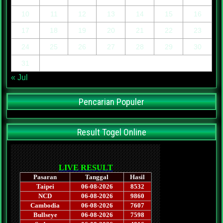
10
11
12
13
14
15
16
17
18
19
20
21
22
23
24
25
26
27
28
29
30
31
« Jul
Pencarian Populer
Result Togel Online