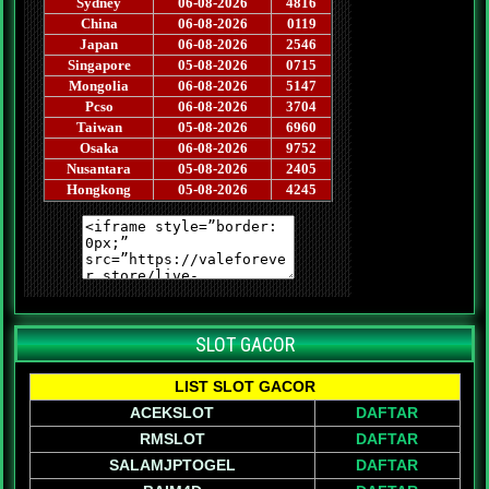
SLOT GACOR
LIST SLOT GACOR
ACEKSLOT
DAFTAR
RMSLOT
DAFTAR
SALAMJPTOGEL
DAFTAR