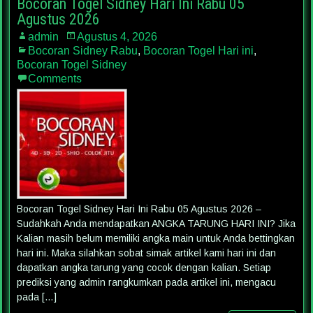
Bocoran Togel Sidney Hari Ini Rabu 05
Agustus 2026
admin
Agustus 4, 2026
Bocoran Sidney Rabu
,
Bocoran Togel Hari ini
,
Bocoran Togel Sidney
Comments
Bocoran Togel Sidney Hari Ini Rabu 05 Agustus 2026 –
Sudahkah Anda mendapatkan ANGKA TARUNG HARI INI? Jika
Kalian masih belum memiliki angka main untuk Anda bettingkan
hari ini. Maka silahkan sobat simak artikel kami hari ini dan
dapatkan angka tarung yang cocok dengan kalian. Setiap
prediksi yang admin rangkumkan pada artikel ini, mengacu
pada […]