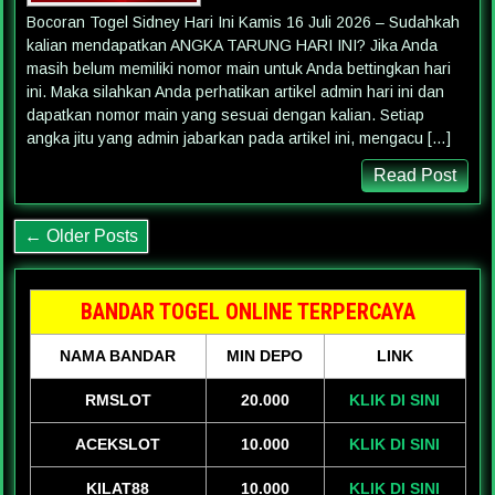
Bocoran Togel Sidney Hari Ini Kamis 16 Juli 2026 – Sudahkah
kalian mendapatkan ANGKA TARUNG HARI INI? Jika Anda
masih belum memiliki nomor main untuk Anda bettingkan hari
ini. Maka silahkan Anda perhatikan artikel admin hari ini dan
dapatkan nomor main yang sesuai dengan kalian. Setiap
angka jitu yang admin jabarkan pada artikel ini, mengacu […]
Read Post
← Older Posts
BANDAR TOGEL ONLINE TERPERCAYA
NAMA BANDAR
MIN DEPO
LINK
RMSLOT
20.000
KLIK DI SINI
ACEKSLOT
10.000
KLIK DI SINI
KILAT88
10.000
KLIK DI SINI