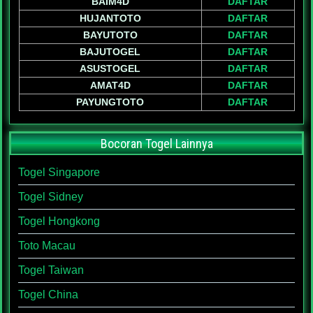
BAIM4D
DAFTAR
HUJANTOTO
DAFTAR
BAYUTOTO
DAFTAR
BAJUTOGEL
DAFTAR
ASUSTOGEL
DAFTAR
AMAT4D
DAFTAR
PAYUNGTOTO
DAFTAR
Bocoran Togel Lainnya
Togel Singapore
Togel Sidney
Togel Hongkong
Toto Macau
Togel Taiwan
Togel China