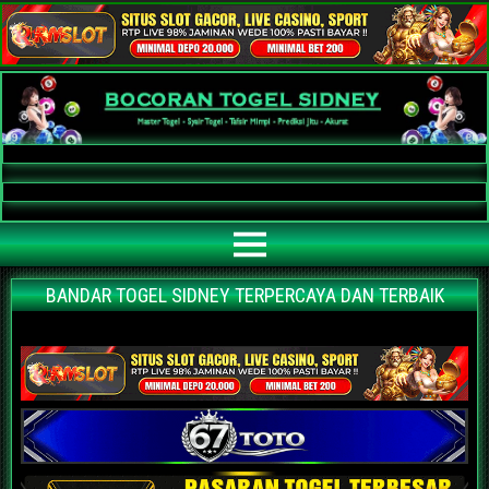
Bocoran Togel Sidney AKURAT
Bocoran angka jitu togel sidney paling akurat | prediksi situs agen bandar
togel sidney terpercaya | nomor main sidney | data keluaran sidney hari ini
BANDAR TOGEL SIDNEY TERPERCAYA DAN TERBAIK