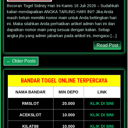
Bocoran Togel Sidney Hari Ini Kamis 16 Juli 2026 – Sudahkah
kalian mendapatkan ANGKA TARUNG HARI INI? Jika Anda
masih belum memiliki nomor main untuk Anda bettingkan hari
ini. Maka silahkan Anda perhatikan artikel admin hari ini dan
dapatkan nomor main yang sesuai dengan kalian. Setiap
angka jitu yang admin jabarkan pada artikel ini, mengacu […]
Read Post
← Older Posts
BANDAR TOGEL ONLINE TERPERCAYA
NAMA BANDAR
MIN DEPO
LINK
RMSLOT
20.000
KLIK DI SINI
ACEKSLOT
10.000
KLIK DI SINI
KILAT88
10.000
KLIK DI SINI