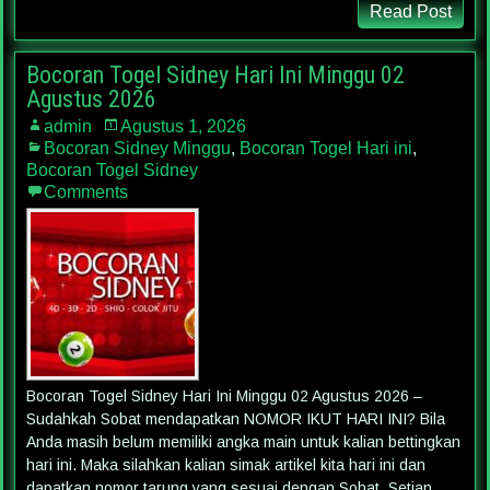
Read Post
Bocoran Togel Sidney Hari Ini Minggu 02
Agustus 2026
admin
Agustus 1, 2026
Bocoran Sidney Minggu
,
Bocoran Togel Hari ini
,
Bocoran Togel Sidney
Comments
Bocoran Togel Sidney Hari Ini Minggu 02 Agustus 2026 –
Sudahkah Sobat mendapatkan NOMOR IKUT HARI INI? Bila
Anda masih belum memiliki angka main untuk kalian bettingkan
hari ini. Maka silahkan kalian simak artikel kita hari ini dan
dapatkan nomor tarung yang sesuai dengan Sobat. Setiap