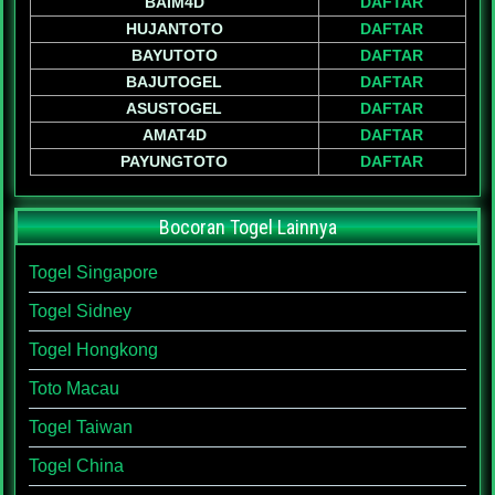
BAIM4D
DAFTAR
HUJANTOTO
DAFTAR
BAYUTOTO
DAFTAR
BAJUTOGEL
DAFTAR
ASUSTOGEL
DAFTAR
AMAT4D
DAFTAR
PAYUNGTOTO
DAFTAR
Bocoran Togel Lainnya
Togel Singapore
Togel Sidney
Togel Hongkong
Toto Macau
Togel Taiwan
Togel China