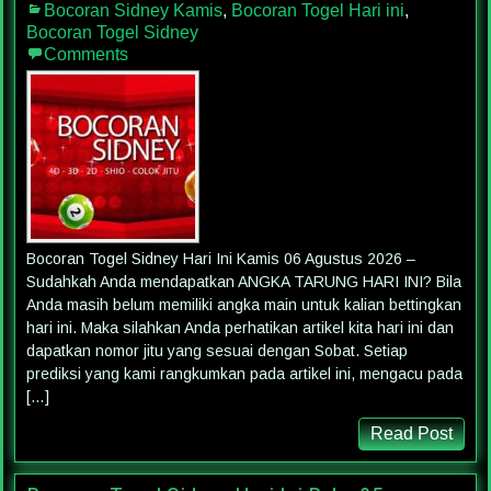
Bocoran Sidney Kamis
,
Bocoran Togel Hari ini
,
Bocoran Togel Sidney
Comments
Bocoran Togel Sidney Hari Ini Kamis 06 Agustus 2026 –
Sudahkah Anda mendapatkan ANGKA TARUNG HARI INI? Bila
Anda masih belum memiliki angka main untuk kalian bettingkan
hari ini. Maka silahkan Anda perhatikan artikel kita hari ini dan
dapatkan nomor jitu yang sesuai dengan Sobat. Setiap
prediksi yang kami rangkumkan pada artikel ini, mengacu pada
[…]
Read Post