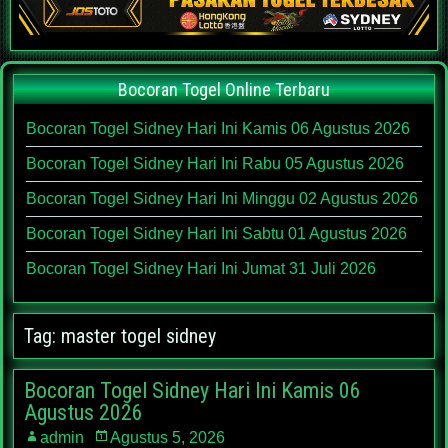
Bocoran Togel Online Terbaru
Bocoran Togel Sidney Hari Ini Kamis 06 Agustus 2026
Bocoran Togel Sidney Hari Ini Rabu 05 Agustus 2026
Bocoran Togel Sidney Hari Ini Minggu 02 Agustus 2026
Bocoran Togel Sidney Hari Ini Sabtu 01 Agustus 2026
Bocoran Togel Sidney Hari Ini Jumat 31 Juli 2026
Tag:
master togel sidney
Bocoran Togel Sidney Hari Ini Kamis 06
Agustus 2026
admin
Agustus 5, 2026