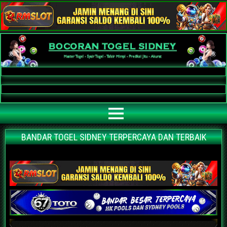
Bocoran Togel Sidney AKURAT
Bocoran angka jitu togel sidney paling akurat | prediksi situs agen bandar
togel sidney terpercaya | nomor main sidney | data keluaran sidney hari ini
BANDAR TOGEL SIDNEY TERPERCAYA DAN TERBAIK