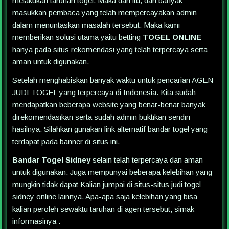
melakukan taruhan togel. Maka dari itu, dari banyak
masukkan pembaca yang telah mempercayakan admin
dalam menuntaskan masalah tersebut. Maka kami
memberikan solusi utama yaitu betting
TOGEL ONLINE
hanya pada situs rekomendasi yang telah terpercaya serta
aman untuk digunakan.
Setelah menghabiskan banyak waktu untuk pencarian AGEN
JUDI TOGEL yang terpercaya di Indonesia. Kita sudah
mendapatkan beberapa website yang benar-benar banyak
direkomendasikan serta sudah admin buktikan sendiri
hasilnya. Silahkan gunakan link alternatif bandar togel yang
terdapat pada banner di situs ini.
Bandar Togel Sidney
selain telah terpercaya dan aman
untuk digunakan. Juga mempunyai beberapa kelebihan yang
mungkin tidak dapat Kalian jumpai di situs-situs judi togel
sidney online lainnya. Apa-apa saja kelebihan yang bisa
kalian peroleh sewaktu taruhan di agen tersebut, simak
informasinya :