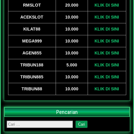
RMSLOT
20.000
KLIK DI SINI
ACEKSLOT
10.000
KLIK DI SINI
KILAT88
10.000
KLIK DI SINI
MEGA999
10.000
KLIK DI SINI
AGEN855
10.000
KLIK DI SINI
TRIBUN188
5.000
KLIK DI SINI
TRIBUN885
10.000
KLIK DI SINI
TRIBUN88
10.000
KLIK DI SINI
Pencarian