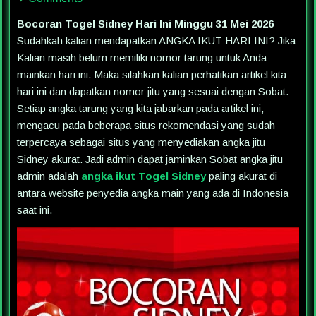
Bocoran Togel Sidney Hari Ini Minggu 31 Mei 2026
–
Sudahkah kalian mendapatkan ANGKA IKUT HARI INI? Jika
Kalian masih belum memiliki nomor tarung untuk Anda
mainkan hari ini. Maka silahkan kalian perhatikan artikel kita
hari ini dan dapatkan nomor jitu yang sesuai dengan Sobat.
Setiap angka tarung yang kita jabarkan pada artikel ini,
mengacu pada beberapa situs rekomendasi yang sudah
terpercaya sebagai situs yang menyediakan angka jitu
Sidney akurat. Jadi admin dapat jaminkan Sobat angka jitu
admin adalah
angka ikut Togel Sidney
paling akurat di
antara website penyedia angka main yang ada di Indonesia
saat ini.