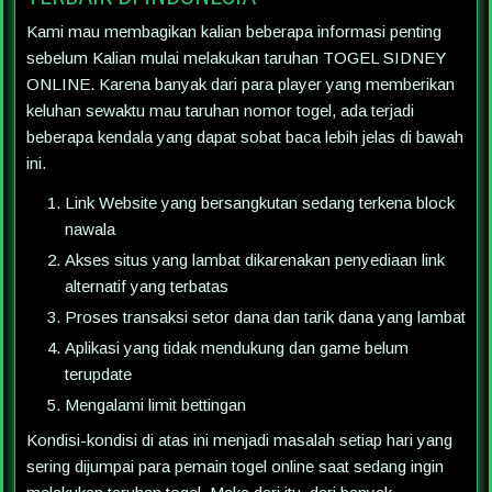
Kami mau membagikan kalian beberapa informasi penting
sebelum Kalian mulai melakukan taruhan TOGEL SIDNEY
ONLINE. Karena banyak dari para player yang memberikan
keluhan sewaktu mau taruhan nomor togel, ada terjadi
beberapa kendala yang dapat sobat baca lebih jelas di bawah
ini.
Link Website yang bersangkutan sedang terkena block
nawala
Akses situs yang lambat dikarenakan penyediaan link
alternatif yang terbatas
Proses transaksi setor dana dan tarik dana yang lambat
Aplikasi yang tidak mendukung dan game belum
terupdate
Mengalami limit bettingan
Kondisi-kondisi di atas ini menjadi masalah setiap hari yang
sering dijumpai para pemain togel online saat sedang ingin