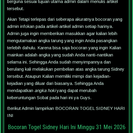
berguna sesuai tujuan utama admin dalam menulis artikel
tersebut.
Akan Tetapi terlepas dari seberapa akuratnya bocoran yang
admin infokan pada artikel-artikel admin setiap harinya.
Admin juga ingin memberikan masukkan agar kalian lebih
mengutamakan angka tarung yang ingin Anda pasangkan
terlebih dahulu. Karena bisa saja bocoran yang ingin Kalian
mainkan adalah angka yang sudah Anda nanti-nantikan
selama ini. Sehingga Anda sudah menyimpannya dan
berulang kali melakukan pembelian atas angka tarung Sidney
tersebut. Ataupun Kalian memiliki mimpi dan kejadian-
kejadian yang diluar dari biasanya. Sehingga Anda
mendapatkan
angka hoki
yang dapat merubah
keberuntungan Sobat pada hari ini ya Guys.
Berikut Admin lampirkan BOCORAN TOGEL SIDNEY HARI
INI
Bocoran Togel Sidney Hari Ini Minggu 31 Mei 2026