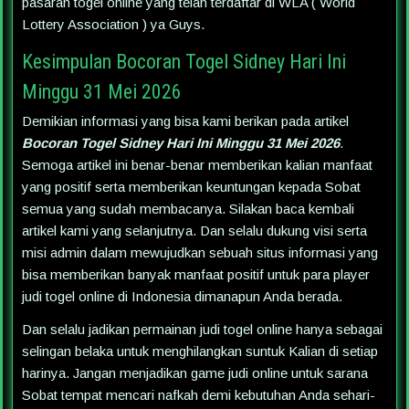
pasaran togel online yang telah terdaftar di WLA ( World
Lottery Association ) ya Guys.
Kesimpulan Bocoran Togel Sidney Hari Ini
Minggu 31 Mei 2026
Demikian informasi yang bisa kami berikan pada artikel
Bocoran Togel Sidney Hari Ini Minggu 31 Mei 2026
.
Semoga artikel ini benar-benar memberikan kalian manfaat
yang positif serta memberikan keuntungan kepada Sobat
semua yang sudah membacanya. Silakan baca kembali
artikel kami yang selanjutnya. Dan selalu dukung visi serta
misi admin dalam mewujudkan sebuah situs informasi yang
bisa memberikan banyak manfaat positif untuk para player
judi togel online di Indonesia dimanapun Anda berada.
Dan selalu jadikan permainan judi togel online hanya sebagai
selingan belaka untuk menghilangkan suntuk Kalian di setiap
harinya. Jangan menjadikan game judi online untuk sarana
Sobat tempat mencari nafkah demi kebutuhan Anda sehari-