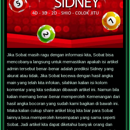
Jika Sobat masih ragu dengan informasi kita, Sobat bisa
mencobanya langsung untuk memastikan apakah isi artikel
admin tersebut benar-benar adalah prediksi Sidney yang
akurat atau tidak. Jika Sobat kecewa dengan hasil angka
main yang telah kita infokan, silahkan kalian isi kolom
komentar yang kita sediakan dibawah artikel ini. Namun bila
kalian memang benar-benar memperoleh Kemenangan dari
hasil angka bocoran yang sudah kami bagikan di bawah ini.
Maka kalian cukup share artikel blog kita biar para Sobat
lainnya bisa memperoleh kesempatan yang sama seperti
Sobat. Jadi artikel kita dapat diketahui banyak orang dan