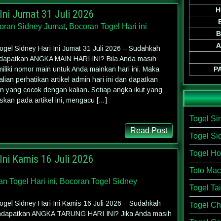
H
Ini Jumat 31 Juli 2026
oran Sidney Jumat
,
Bocoran Togel Hari ini
B
A
ogel Sidney Hari Ini Jumat 31 Juli 2026 – Sudahkah
apatkan ANGKA MAIN HARI INI? Bila Anda masih
liki nomor main untuk Anda mainkan hari ini. Maka
P
alian perhatikan artikel admin hari ini dan dapatkan
n yang cocok dengan kalian. Setiap angka ikut yang
kan pada artikel ini, mengacu […]
Togel Si
Read Post
Togel Si
Togel H
Ini Kamis 16 Juli 2026
Toto Ma
n Togel Hari ini
,
Bocoran Togel Sidney
Togel Ta
ogel Sidney Hari Ini Kamis 16 Juli 2026 – Sudahkah
Togel Ch
ndapatkan ANGKA TARUNG HARI INI? Jika Anda masih