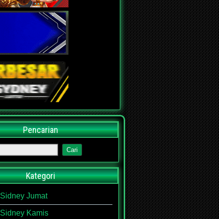
Pencarian
Kategori
Sidney Jumat
 Sidney Kamis