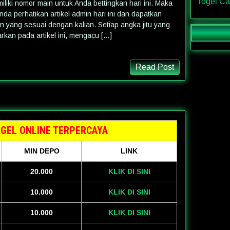
Togel C
liki nomor main untuk Anda bettingkan hari ini. Maka
nda perhatikan artikel admin hari ini dan dapatkan
n yang sesuai dengan kalian. Setiap angka jitu yang
rkan pada artikel ini, mengacu […]
Read Post
GEL ONLINE TERPERCAYA
MIN DEPO
LINK
20.000
KLIK DI SINI
10.000
KLIK DI SINI
10.000
KLIK DI SINI