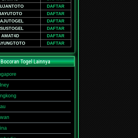
UJANTOTO
DAFTAR
BAYUTOTO
DAFTAR
AJUTOGEL
DAFTAR
SUSTOGEL
DAFTAR
AMAT4D
DAFTAR
AYUNGTOTO
DAFTAR
Bocoran Togel Lainnya
ngapore
dney
ongkong
cau
iwan
ina