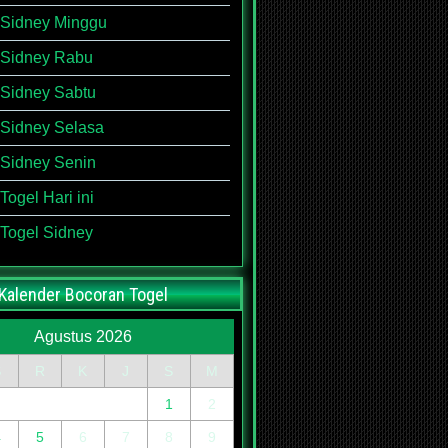
 Sidney Minggu
 Sidney Rabu
Sidney Sabtu
Sidney Selasa
Sidney Senin
Togel Hari ini
Togel Sidney
Kalender Bocoran Togel
Agustus 2026
S
R
K
J
S
M
1
2
4
5
6
7
8
9