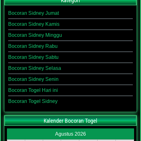
Kategori
Bocoran Sidney Jumat
Bocoran Sidney Kamis
Bocoran Sidney Minggu
Bocoran Sidney Rabu
Bocoran Sidney Sabtu
Bocoran Sidney Selasa
Bocoran Sidney Senin
Bocoran Togel Hari ini
Bocoran Togel Sidney
Kalender Bocoran Togel
Agustus 2026