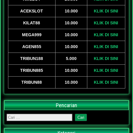
ACEKSLOT
10.000
KLIK DI SINI
KILAT88
10.000
KLIK DI SINI
MEGA999
10.000
KLIK DI SINI
AGEN855
10.000
KLIK DI SINI
TRIBUN188
5.000
KLIK DI SINI
TRIBUN885
10.000
KLIK DI SINI
TRIBUN88
10.000
KLIK DI SINI
Pencarian