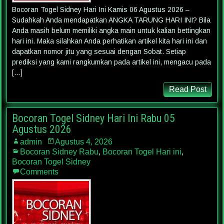
Bocoran Togel Sidney Hari Ini Kamis 06 Agustus 2026 –
Sudahkah Anda mendapatkan ANGKA TARUNG HARI INI? Bila
Anda masih belum memiliki angka main untuk kalian bettingkan
hari ini. Maka silahkan Anda perhatikan artikel kita hari ini dan
dapatkan nomor jitu yang sesuai dengan Sobat. Setiap
prediksi yang kami rangkumkan pada artikel ini, mengacu pada
[…]
Read Post
Bocoran Togel Sidney Hari Ini Rabu 05
Agustus 2026
admin
Agustus 4, 2026
Bocoran Sidney Rabu
,
Bocoran Togel Hari ini
,
Bocoran Togel Sidney
Comments