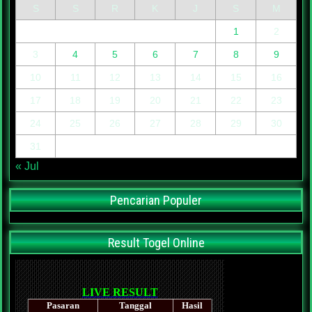
S
S
R
K
J
S
M
1
2
3
4
5
6
7
8
9
10
11
12
13
14
15
16
17
18
19
20
21
22
23
24
25
26
27
28
29
30
31
« Jul
Pencarian Populer
Result Togel Online