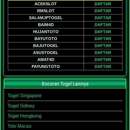
ACEKSLOT
DAFTAR
RMSLOT
DAFTAR
SALAMJPTOGEL
DAFTAR
BAIM4D
DAFTAR
HUJANTOTO
DAFTAR
BAYUTOTO
DAFTAR
BAJUTOGEL
DAFTAR
ASUSTOGEL
DAFTAR
AMAT4D
DAFTAR
PAYUNGTOTO
DAFTAR
Bocoran Togel Lainnya
Togel Singapore
Togel Sidney
Togel Hongkong
Toto Macau