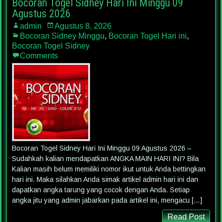
Bocoran Togel Sidney Hari Ini Minggu 09
Agustus 2026
admin
Agustus 8, 2026
Bocoran Sidney Minggu
,
Bocoran Togel Hari ini
,
Bocoran Togel Sidney
Comments
Bocoran Togel Sidney Hari Ini Minggu 09 Agustus 2026 –
Sudahkah kalian mendapatkan ANGKA MAIN HARI INI? Bila
Kalian masih belum memiliki nomor ikut untuk Anda bettingkan
hari ini. Maka silahkan Anda simak artikel admin hari ini dan
dapatkan angka tarung yang cocok dengan Anda. Setiap
angka jitu yang admin jabarkan pada artikel ini, mengacu […]
Read Post