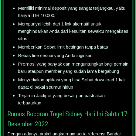
Memiliki minimal deposit yang sangat terjangkau, yaitu
hanya IDR 10.000,-
Mempunyai lebih dari 1 link alternatif untuk
menghindarkan Anda dari kesulitan sewaktu mengakses
situs
Memberikan Sobat limit bettingan tanpa batas
Bebas line sesuai yang Anda inginkan
Promosi yang banyak dan menguntungkan bagi pemain
baru ataupun member yang sudah lama bergabung
Menyediakan aplikasi yang bisa Sobat download 1 kali
dapat di pakai seumur hidup
Terjamin Jackpot yang besar pun pasti akan
terbayarkan
Rumus Bocoran Togel Sidney Hari Ini Sabtu 17
Desember 2022
Dengan adanya artikel angka main serta referensi Bandar