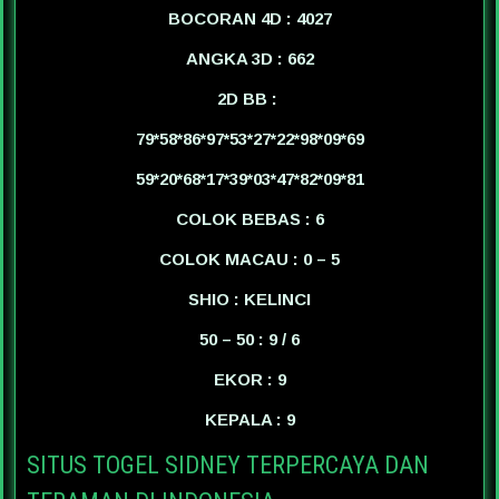
BOCORAN 4D : 4027
ANGKA 3D : 662
2D BB :
79*58*86*97*53*27*22*98*09*69
59*20*68*17*39*03*47*82*09*81
COLOK BEBAS : 6
COLOK MACAU : 0 – 5
SHIO : KELINCI
50 – 50 : 9 / 6
EKOR : 9
KEPALA : 9
SITUS TOGEL SIDNEY TERPERCAYA DAN