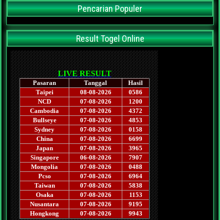
Pencarian Populer
Result Togel Online