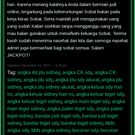
hari. Karena menang kalahnya Anda dalam bermain judi
online, tergantung pada keberuntungan Sobat bukan pada
kerja keras Sobat. Serta mainlah judi menggunakan uang
yang sudah Kalian sisihkan tanpa mengganggu uang yang
mau kalian gunakan untuk menafkahi keluarga Sobat. Terima
kasih sudah menerima nasehat dari kita dan semoga nasehat
admin juga bermanfaat bagi sobat semua. Salam
JACKPOT!
Updated: Desember 16, 2022 — 6:39 am
Tag:
angka 4d jitu sidney
,
angka CK sdy
,
angka CK
sidney
,
angka jitu sdy
,
angka jitu sdy akurat
,
angka jitu
sidney
,
angka jitu sidney akurat
,
angka keluar sdy hari
ini
,
angka keluar sidney hari ini
,
angka keluar togel sdy
,
angka keluar togel sidney
,
angka main togel sdy
,
angka
main togel sidney
,
angka paten togel sdy
,
angka paten
togel sidney
,
bandar judi togel sdy
,
bandar judi togel
sidney
,
bandar togel sdy
,
bandar togel sidney
,
bbfs
angka sdy
,
bbfs angka sidney
,
bocoran sdy
,
bocoran