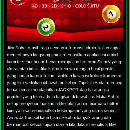
Jika Sobat masih ragu dengan informasi admin, kalian dapat
mencobanya langsung untuk memastikan apakah isi artikel
kami tersebut benar-benar merupakan bocoran Sidney yang
akurat atau tidak. Jika kalian kecewa dengan hasil prediksi
yang sudah kami infokan, silahkan kalian isi kolom komentar
yang kita sediakan dibawah artikel ini. Tapi bila Anda memang
benar-benar mendapatkan JACKPOT dari hasil angka
prediksi yang telah admin bagikan di bawah ini. Maka Sobat
cukup menyebar luaskan artikel blog admin biar para bettor
lainnya bisa mendapatkan kesempatan yang sama seperti
Anda. Jadi artikel kami bisa diketahui banyak orang dan
bermanfaat sesuai tujuan utama kita dalam menulis artikel