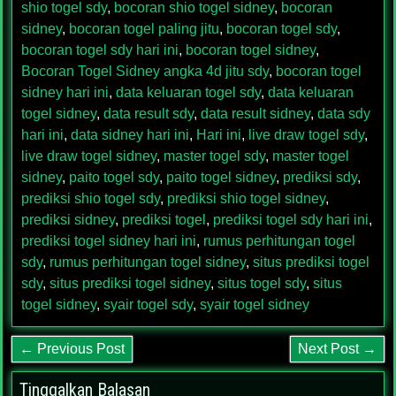
shio togel sdy
,
bocoran shio togel sidney
,
bocoran
sidney
,
bocoran togel paling jitu
,
bocoran togel sdy
,
bocoran togel sdy hari ini
,
bocoran togel sidney
,
Bocoran Togel Sidney angka 4d jitu sdy
,
bocoran togel
sidney hari ini
,
data keluaran togel sdy
,
data keluaran
togel sidney
,
data result sdy
,
data result sidney
,
data sdy
hari ini
,
data sidney hari ini
,
Hari ini
,
live draw togel sdy
,
live draw togel sidney
,
master togel sdy
,
master togel
sidney
,
paito togel sdy
,
paito togel sidney
,
prediksi sdy
,
prediksi shio togel sdy
,
prediksi shio togel sidney
,
prediksi sidney
,
prediksi togel
,
prediksi togel sdy hari ini
,
prediksi togel sidney hari ini
,
rumus perhitungan togel
sdy
,
rumus perhitungan togel sidney
,
situs prediksi togel
sdy
,
situs prediksi togel sidney
,
situs togel sdy
,
situs
togel sidney
,
syair togel sdy
,
syair togel sidney
← Previous Post
Next Post →
Tinggalkan Balasan