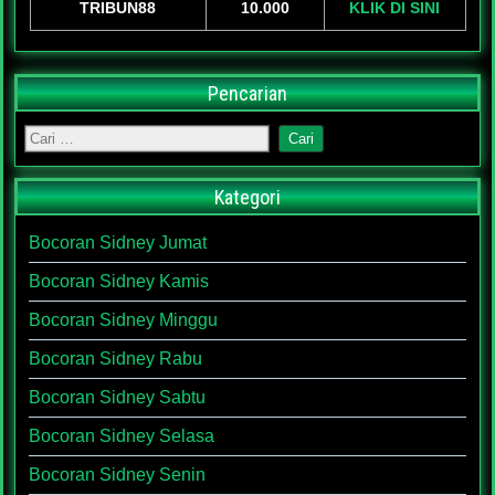
TRIBUN88
10.000
KLIK DI SINI
Pencarian
Kategori
Bocoran Sidney Jumat
Bocoran Sidney Kamis
Bocoran Sidney Minggu
Bocoran Sidney Rabu
Bocoran Sidney Sabtu
Bocoran Sidney Selasa
Bocoran Sidney Senin