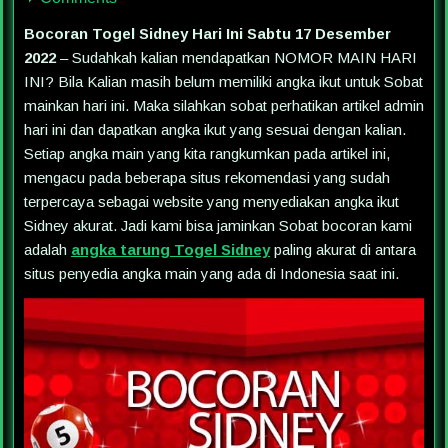
Bocoran Togel Sidney Hari Ini Sabtu 17 Desember
2022
– Sudahkah kalian mendapatkan NOMOR MAIN HARI
INI? Bila Kalian masih belum memiliki angka ikut untuk Sobat
mainkan hari ini. Maka silahkan sobat perhatikan artikel admin
hari ini dan dapatkan angka ikut yang sesuai dengan kalian.
Setiap angka main yang kita rangkumkan pada artikel ini,
mengacu pada beberapa situs rekomendasi yang sudah
terpercaya sebagai website yang menyediakan angka ikut
Sidney akurat. Jadi kami bisa jaminkan Sobat bocoran kami
adalah
angka tarung Togel Sidney
paling akurat di antara
situs penyedia angka main yang ada di Indonesia saat ini.