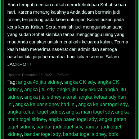
Anda tempat mencari nafkah demi kebutuhan Sobat sehari-
hari. Karena menang kalahnya Anda dalam bermain judi
online, tergantung pada keberuntungan Kalian bukan pada
kerja keras Kalian. Serta mainlah judi menggunakan uang
yang sudah Sobat sisihkan tanpa mengganggu uang yang
mau Anda gunakan untuk menafkahi keluarga kalian. Terima
kasih telah menerima nasehat dari admin dan semoga
nasehat kita juga bermanfaat bagi kalian semua. Salam
JACKPOT!
Updated: Desember 15, 2022 — 7:45 am
Tag:
angka 4d jitu sidney
,
angka CK sdy
,
angka CK
sidney
,
angka jitu sdy
,
angka jitu sdy akurat
,
angka jitu
sidney
,
angka jitu sidney akurat
,
angka keluar sdy hari
ini
,
angka keluar sidney hari ini
,
angka keluar togel sdy
,
angka keluar togel sidney
,
angka main togel sdy
,
angka
main togel sidney
,
angka paten togel sdy
,
angka paten
togel sidney
,
bandar judi togel sdy
,
bandar judi togel
sidney
,
bandar togel sdy
,
bandar togel sidney
,
bbfs