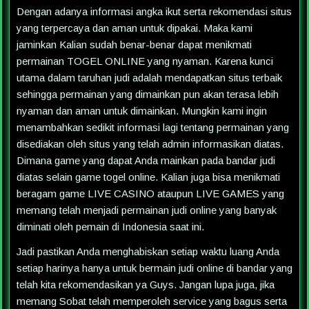
Dengan adanya informasi angka ikut serta rekomendasi situs
yang terpercaya dan aman untuk dipakai. Maka kami
jaminkan Kalian sudah benar-benar dapat menikmati
permainan TOGEL ONLINE yang nyaman. Karena kunci
utama dalam taruhan judi adalah mendapatkan situs terbaik
sehingga permainan yang dimainkan pun akan terasa lebih
nyaman dan aman untuk dimainkan. Mungkin kami ingin
menambahkan sedikit informasi lagi tentang permainan yang
disediakan oleh situs yang telah admin informasikan diatas.
Dimana game yang dapat Anda mainkan pada bandar judi
diatas selain game togel online. Kalian juga bisa menikmati
beragam game LIVE CASINO ataupun LIVE GAMES yang
memang telah menjadi permainan judi online yang banyak
diminati oleh pemain di Indonesia saat ini.
Jadi pastikan Anda menghabiskan setiap waktu luang Anda
setiap harinya hanya untuk bermain judi online di bandar yang
telah kita rekomendasikan ya Guys. Jangan lupa juga, jika
memang Sobat telah memperoleh service yang bagus serta