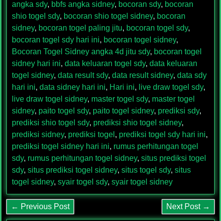
angka sdy
,
bbfs angka sidney
,
bocoran sdy
,
bocoran
shio togel sdy
,
bocoran shio togel sidney
,
bocoran
sidney
,
bocoran togel paling jitu
,
bocoran togel sdy
,
bocoran togel sdy hari ini
,
bocoran togel sidney
,
Bocoran Togel Sidney angka 4d jitu sdy
,
bocoran togel
sidney hari ini
,
data keluaran togel sdy
,
data keluaran
togel sidney
,
data result sdy
,
data result sidney
,
data sdy
hari ini
,
data sidney hari ini
,
Hari ini
,
live draw togel sdy
,
live draw togel sidney
,
master togel sdy
,
master togel
sidney
,
paito togel sdy
,
paito togel sidney
,
prediksi sdy
,
prediksi shio togel sdy
,
prediksi shio togel sidney
,
prediksi sidney
,
prediksi togel
,
prediksi togel sdy hari ini
,
prediksi togel sidney hari ini
,
rumus perhitungan togel
sdy
,
rumus perhitungan togel sidney
,
situs prediksi togel
sdy
,
situs prediksi togel sidney
,
situs togel sdy
,
situs
togel sidney
,
syair togel sdy
,
syair togel sidney
← Previous Post
Next Post →