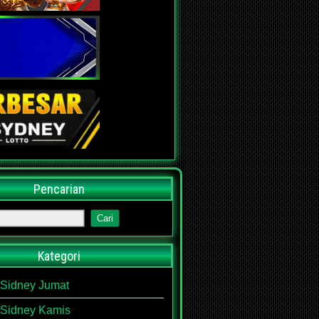
Pencarian
Kategori
Sidney Jumat
 Sidney Kamis