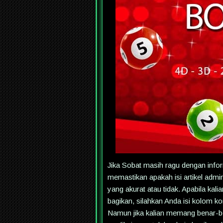
Jika Sobat masih ragu dengan inf
memastikan apakah isi artikel adm
yang akurat atau tidak. Apabila kal
bagikan, silahkan Anda isi kolom ko
Namun jika kalian memang benar-