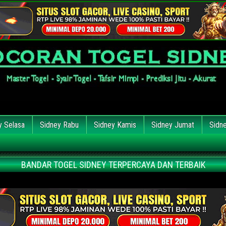
t | prediksi situs agen bandar togel sidney terpercaya | nomor main sidney | dat
y Selasa
Sidney Rabu
Sidney Kamis
Sidney Jumat
Sidn
BANDAR TOGEL SIDNEY TERPERCAYA DAN TERBAIK