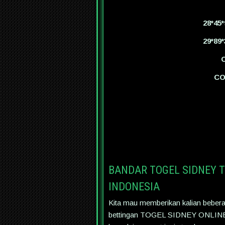
28*45*
29*89*
CO
BANDAR TOGEL SIDNEY 
INDONESIA
Kita mau memberikan kalian bebera
bettingan TOGEL SIDNEY ONLINE. 