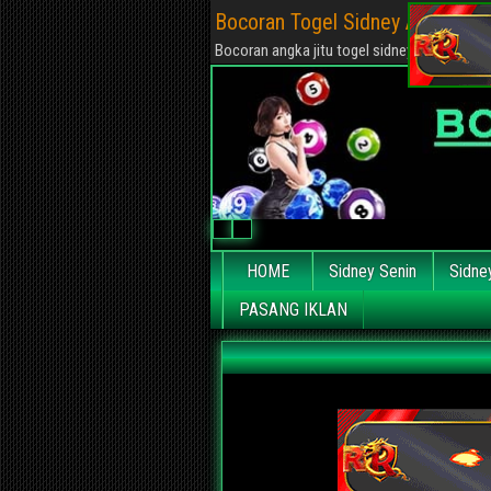
Bocoran Togel Sidney AKURAT
Bocoran angka jitu togel sidney paling akura
HOME
Sidney Senin
Sidne
PASANG IKLAN