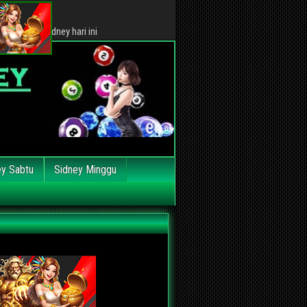
a keluaran sidney hari ini
ey Sabtu
Sidney Minggu