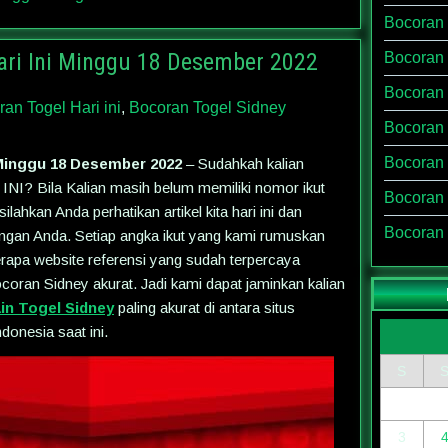
Bocoran
ari Ini Minggu 18 Desember 2022
Bocoran
Bocoran 
an Togel Hari ini
,
Bocoran Togel Sidney
Bocoran 
Bocoran 
 Minggu 18 Desember 2022
– Sudahkah kalian
? Bila Kalian masih belum memiliki nomor ikut
Bocoran 
ilahkan Anda perhatikan artikel kita hari ini dan
Bocoran 
ngan Anda. Setiap angka ikut yang kami rumuskan
erapa website referensi yang sudah terpercaya
oran Sidney akurat. Jadi kami dapat jaminkan kalian
in Togel Sidney
paling akurat di antara situs
donesia saat ini.
S
3