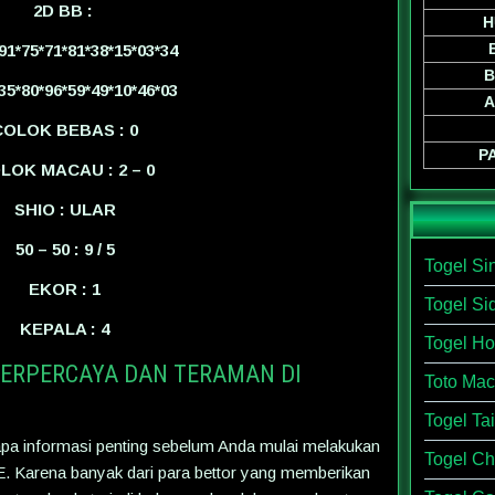
2D BB :
H
91*75*71*81*38*15*03*34
B
35*80*96*59*49*10*46*03
A
COLOK BEBAS : 0
P
LOK MACAU : 2 – 0
SHIO : ULAR
50 – 50 : 9 / 5
Togel Si
EKOR : 1
Togel Si
KEPALA : 4
Togel H
TERPERCAYA DAN TERAMAN DI
Toto Ma
Togel Ta
pa informasi penting sebelum Anda mulai melakukan
Togel Ch
Karena banyak dari para bettor yang memberikan