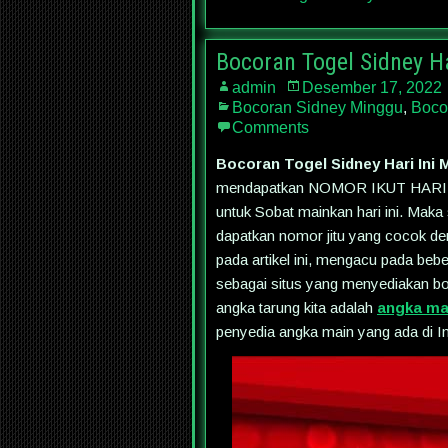
Bocoran Togel Sidney H
admin
Desember 17, 2022
Bocoran Sidney Minggu
,
Bocor
Comments
Bocoran Togel Sidney Hari Ini
mendapatkan NOMOR IKUT HARI INI
untuk Sobat mainkan hari ini. Maka s
dapatkan nomor jitu yang cocok de
pada artikel ini, mengacu pada beb
sebagai situs yang menyediakan boc
angka tarung kita adalah
angka ma
penyedia angka main yang ada di In