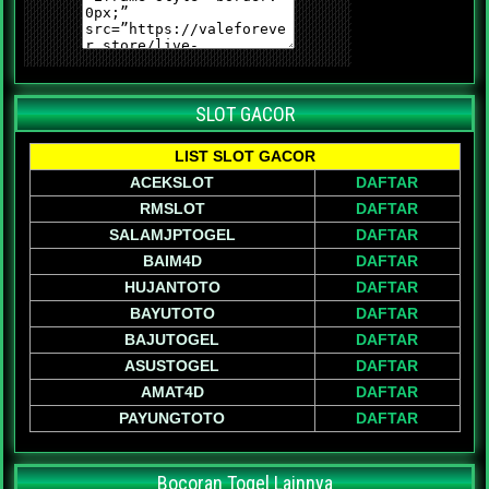
SLOT GACOR
LIST SLOT GACOR
ACEKSLOT
DAFTAR
RMSLOT
DAFTAR
SALAMJPTOGEL
DAFTAR
BAIM4D
DAFTAR
HUJANTOTO
DAFTAR
BAYUTOTO
DAFTAR
BAJUTOGEL
DAFTAR
ASUSTOGEL
DAFTAR
AMAT4D
DAFTAR
PAYUNGTOTO
DAFTAR
Bocoran Togel Lainnya