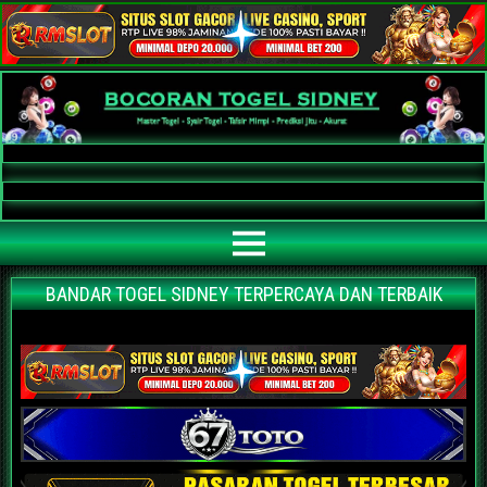
Bocoran Togel Sidney AKURAT
Bocoran angka jitu togel sidney paling akurat | prediksi situs agen bandar
togel sidney terpercaya | nomor main sidney | data keluaran sidney hari ini
BANDAR TOGEL SIDNEY TERPERCAYA DAN TERBAIK