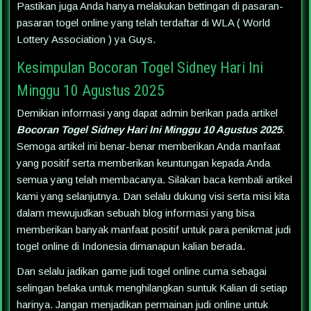
Pastikan juga Anda hanya melakukan bettingan di pasaran-
pasaran togel online yang telah terdaftar di WLA ( World
Lottery Association ) ya Guys.
Kesimpulan Bocoran Togel Sidney Hari Ini
Minggu 10 Agustus 2025
Demikian informasi yang dapat admin berikan pada artikel
Bocoran Togel Sidney Hari Ini Minggu 10 Agustus 2025
.
Semoga artikel ini benar-benar memberikan Anda manfaat
yang positif serta memberikan keuntungan kepada Anda
semua yang telah membacanya. Silakan baca kembali artikel
kami yang selanjutnya. Dan selalu dukung visi serta misi kita
dalam mewujudkan sebuah blog informasi yang bisa
memberikan banyak manfaat positif untuk para penikmat judi
togel online di Indonesia dimanapun kalian berada.
Dan selalu jadikan game judi togel online cuma sebagai
selingan belaka untuk menghilangkan suntuk Kalian di setiap
harinya. Jangan menjadikan permainan judi online untuk