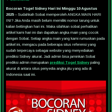
Bocoran Togel Sidney Hari Ini Minggu 10 Agustus
2025
– Sudahkah Sobat memperoleh ANGKA MAIN HARI
INI? Jika Anda masih belum memiliki nomor tarung untuk
kalian bettingkan hari ini. Maka silahkan sobat perhatikan
artikel kami hari ini dan dapatkan angka main yang cocok
dengan Sobat. Setiap angka main yang kami rumuskan pada
artikel ini, mengacu pada beberapa situs referensi yang
sudah terpercaya sebagai website yang menyediakan
prediksi Sidney akurat. Jadi admin bisa jaminkan Sobat
prediksi admin merupakan
prediksi Togel Sidney
paling
akurat di antara situs penyedia angka jitu yang ada di
Indonesia saat ini.