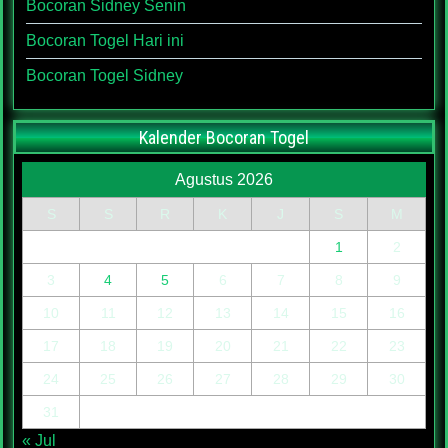
Bocoran Sidney Senin
Bocoran Togel Hari ini
Bocoran Togel Sidney
Kalender Bocoran Togel
Agustus 2026
S
S
R
K
J
S
M
1
2
3
4
5
6
7
8
9
10
11
12
13
14
15
16
17
18
19
20
21
22
23
24
25
26
27
28
29
30
31
« Jul