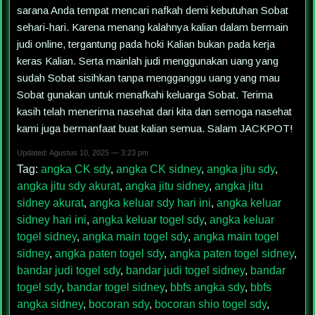
sarana Anda tempat mencari nafkah demi kebutuhan Sobat
sehari-hari. Karena menang kalahnya kalian dalam bermain
judi online, tergantung pada hoki Kalian bukan pada kerja
keras Kalian. Serta mainlah judi menggunakan uang yang
sudah Sobat sisihkan tanpa mengganggu uang yang mau
Sobat gunakan untuk menafkahi keluarga Sobat. Terima
kasih telah menerima nasehat dari kita dan semoga nasehat
kami juga bermanfaat buat kalian semua. Salam JACKPOT!
Updated: Agustus 10, 2025 — 3:23 pm
Tag:
angka CK sdy
,
angka CK sidney
,
angka jitu sdy
,
angka jitu sdy akurat
,
angka jitu sidney
,
angka jitu
sidney akurat
,
angka keluar sdy hari ini
,
angka keluar
sidney hari ini
,
angka keluar togel sdy
,
angka keluar
togel sidney
,
angka main togel sdy
,
angka main togel
sidney
,
angka paten togel sdy
,
angka paten togel sidney
,
bandar judi togel sdy
,
bandar judi togel sidney
,
bandar
togel sdy
,
bandar togel sidney
,
bbfs angka sdy
,
bbfs
angka sidney
,
bocoran sdy
,
bocoran shio togel sdy
,