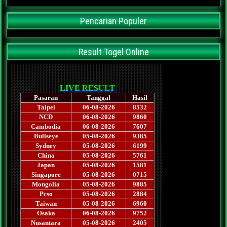
Pencarian Populer
Result Togel Online