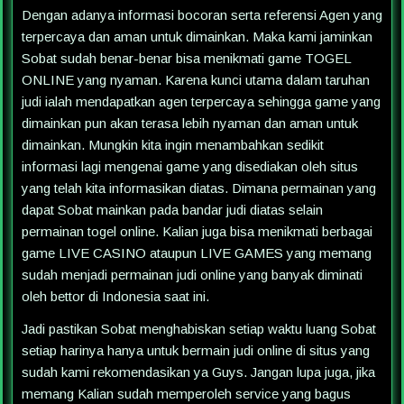
Dengan adanya informasi bocoran serta referensi Agen yang
terpercaya dan aman untuk dimainkan. Maka kami jaminkan
Sobat sudah benar-benar bisa menikmati game TOGEL
ONLINE yang nyaman. Karena kunci utama dalam taruhan
judi ialah mendapatkan agen terpercaya sehingga game yang
dimainkan pun akan terasa lebih nyaman dan aman untuk
dimainkan. Mungkin kita ingin menambahkan sedikit
informasi lagi mengenai game yang disediakan oleh situs
yang telah kita informasikan diatas. Dimana permainan yang
dapat Sobat mainkan pada bandar judi diatas selain
permainan togel online. Kalian juga bisa menikmati berbagai
game LIVE CASINO ataupun LIVE GAMES yang memang
sudah menjadi permainan judi online yang banyak diminati
oleh bettor di Indonesia saat ini.
Jadi pastikan Sobat menghabiskan setiap waktu luang Sobat
setiap harinya hanya untuk bermain judi online di situs yang
sudah kami rekomendasikan ya Guys. Jangan lupa juga, jika
memang Kalian sudah memperoleh service yang bagus