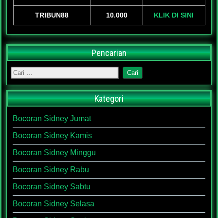
TRIBUN88
10.000
KLIK DI SINI
Pencarian
Kategori
Bocoran Sidney Jumat
Bocoran Sidney Kamis
Bocoran Sidney Minggu
Bocoran Sidney Rabu
Bocoran Sidney Sabtu
Bocoran Sidney Selasa