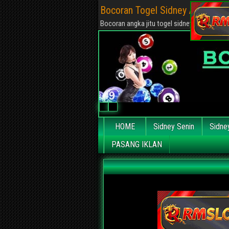
Bocoran Togel Sidney AKURAT
Bocoran angka jitu togel sidney paling akura
HOME
Sidney Senin
Sidne
PASANG IKLAN