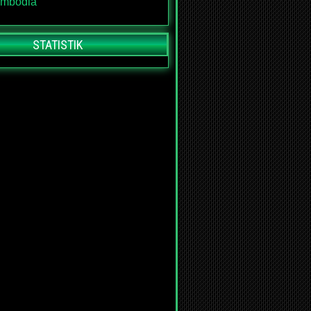
ambodia
STATISTIK