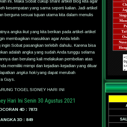
ah ini. Maka Sobat cukup share artikel blog kita agar
h kesempatan yang sama seperti kalian. Jadi artikel
an berguna sesuai tujuan utama kita dalam menulis
nya angka ikut yang kita berikan pada artikel-artikel
ingin membagikan masukkan agar Anda lebih
ingin Sobat pasangkan terlebih dahulu. Karena bisa
inkan adalah angka yang sudah Anda tunggu selama
nnya dan berulang kali melakukan pembelian atas
nda memiliki mimpi dan kejadian-kejadian yang diluar
dapatkan
angka hoki
yang dapat merubah
ya Guys.
 TARUNG TOGEL SIDNEY HARI INI
ey Hari Ini Senin 30 Agustus 2021
OCORAN 4D : 7873
SA
ANGKA 3D : 849