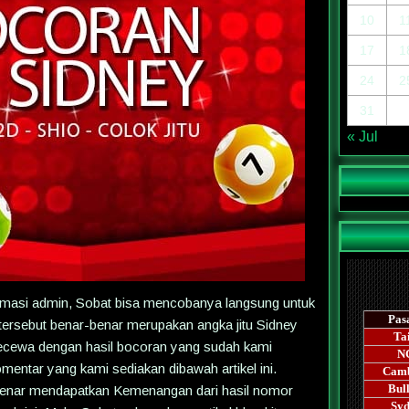
10
1
17
1
24
2
31
« Jul
ormasi admin, Sobat bisa mencobanya langsung untuk
 tersebut benar-benar merupakan angka jitu Sidney
n kecewa dengan hasil bocoran yang sudah kami
omentar yang kami sediakan dibawah artikel ini.
benar mendapatkan Kemenangan dari hasil nomor