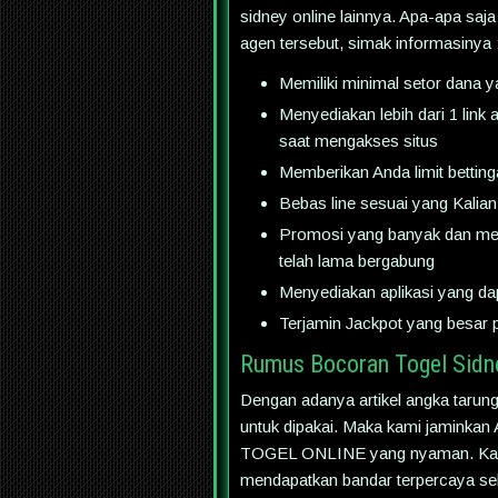
sidney online lainnya. Apa-apa saj
agen tersebut, simak informasinya 
Memiliki minimal setor dana y
Menyediakan lebih dari 1 link a
saat mengakses situs
Memberikan Anda limit betting
Bebas line sesuai yang Kalian
Promosi yang banyak dan men
telah lama bergabung
Menyediakan aplikasi yang dap
Terjamin Jackpot yang besar 
Rumus Bocoran Togel Sidne
Dengan adanya artikel angka tarun
untuk dipakai. Maka kami jaminkan
TOGEL ONLINE yang nyaman. Karen
mendapatkan bandar terpercaya se