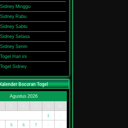
 Sidney Minggu
 Sidney Rabu
Sidney Sabtu
Sidney Selasa
Sidney Senin
Togel Hari ini
Togel Sidney
Kalender Bocoran Togel
Agustus 2026
S
R
K
J
S
M
1
2
4
5
6
7
8
9