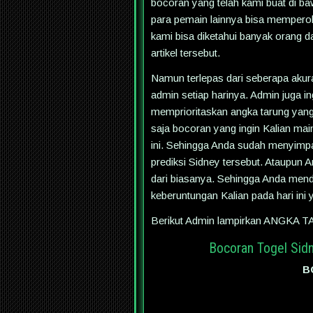
bocoran yang telah kami buat di baw
para pemain lainnya bisa memperole
kami bisa diketahui banyak orang d
artikel tersebut.
Namun terlepas dari seberapa akurat
admin setiap harinya. Admin juga 
memprioritaskan angka tarung yang 
saja bocoran yang ingin Kalian ma
ini. Sehingga Anda sudah menyimpa
prediksi Sidney tersebut. Ataupun A
dari biasanya. Sehingga Anda men
keberuntungan Kalian pada hari ini 
Berikut Admin lampirkan ANGKA
Bocoran Togel Sidn
B