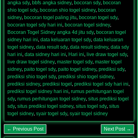
angka sdy
,
bbfs angka sidney
,
bocoran sdy
,
bocoran
shio togel sdy
,
bocoran shio togel sidney
,
bocoran
sidney
,
bocoran togel paling jitu
,
bocoran togel sdy
,
bocoran togel sdy hari ini
,
bocoran togel sidney
,
Bocoran Togel Sidney angka 4d jitu sdy
,
bocoran togel
sidney hari ini
,
data keluaran togel sdy
,
data keluaran
togel sidney
,
data result sdy
,
data result sidney
,
data sdy
hari ini
,
data sidney hari ini
,
Hari ini
,
live draw togel sdy
,
live draw togel sidney
,
master togel sdy
,
master togel
sidney
,
paito togel sdy
,
paito togel sidney
,
prediksi sdy
,
prediksi shio togel sdy
,
prediksi shio togel sidney
,
prediksi sidney
,
prediksi togel
,
prediksi togel sdy hari ini
,
prediksi togel sidney hari ini
,
rumus perhitungan togel
sdy
,
rumus perhitungan togel sidney
,
situs prediksi togel
sdy
,
situs prediksi togel sidney
,
situs togel sdy
,
situs
togel sidney
,
syair togel sdy
,
syair togel sidney
← Previous Post
Next Post →