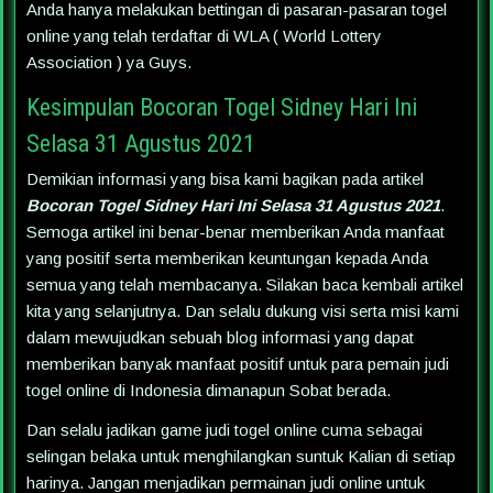
Anda hanya melakukan bettingan di pasaran-pasaran togel
online yang telah terdaftar di WLA ( World Lottery
Association ) ya Guys.
Kesimpulan Bocoran Togel Sidney Hari Ini
Selasa 31 Agustus 2021
Demikian informasi yang bisa kami bagikan pada artikel
Bocoran Togel Sidney Hari Ini Selasa 31 Agustus 2021
.
Semoga artikel ini benar-benar memberikan Anda manfaat
yang positif serta memberikan keuntungan kepada Anda
semua yang telah membacanya. Silakan baca kembali artikel
kita yang selanjutnya. Dan selalu dukung visi serta misi kami
dalam mewujudkan sebuah blog informasi yang dapat
memberikan banyak manfaat positif untuk para pemain judi
togel online di Indonesia dimanapun Sobat berada.
Dan selalu jadikan game judi togel online cuma sebagai
selingan belaka untuk menghilangkan suntuk Kalian di setiap
harinya. Jangan menjadikan permainan judi online untuk