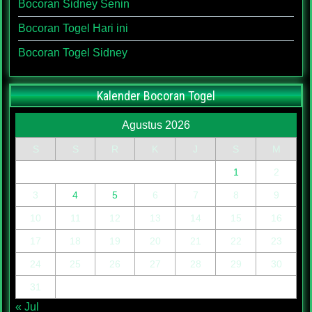
Bocoran Sidney Senin
Bocoran Togel Hari ini
Bocoran Togel Sidney
Kalender Bocoran Togel
Agustus 2026
S
S
R
K
J
S
M
1
2
3
4
5
6
7
8
9
10
11
12
13
14
15
16
17
18
19
20
21
22
23
24
25
26
27
28
29
30
31
« Jul