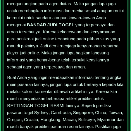
menguntungkan pada agen diatas. Maka jangan lupa juga
untuk membagikan informasi dari media sosial ataupun mulut
ke mulut untuk saudara ataupun kawan-kawan Anda
mengenai
BANDAR JUDI TOGEL
yang terpercaya dan
aman tersebut ya. Karena kekecewaan dan kenyamanan
para penikmat judi online tergantung pada pilihan situs yang
mau di pakainya. Jadi demi menjaga kenyamanan sesama
player judi online. Maka jangan lupa bagikan langsung
informasi yang benar-benar telah terbukti keasliannya
sebagai agen yang terpercaya dan aman.
Buat Anda yang ingin mendapatkan informasi tentang angka
main pasaran lainnya, jangan lupa untuk bertanya kepada kita
melalui kolom komentar dibawah artikel ini ya. Karena kita
masih menyediakan beberapa artikel prediksi untuk
BETTINGAN TOGEL RESMI lainnya. Seperti prediksi
pasaran togel Sydney, Cambodia, Singapore, China, Taiwan,
Oregon, Croatia, Hongkong, Macau, Bullseye, Myanmar dan
masih banyak prediksi pasaran resmi lainnya. Pastikan juga