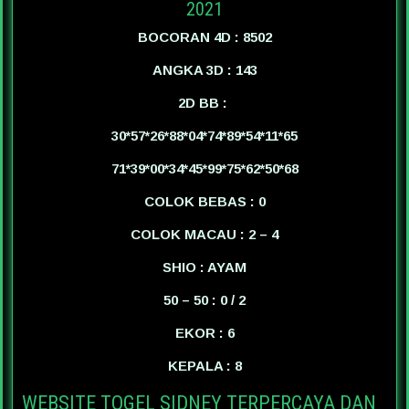
2021
BOCORAN 4D : 8502
ANGKA 3D : 143
2D BB :
30*57*26*88*04*74*89*54*11*65
71*39*00*34*45*99*75*62*50*68
COLOK BEBAS : 0
COLOK MACAU : 2 – 4
SHIO : AYAM
50 – 50 : 0 / 2
EKOR : 6
KEPALA : 8
WEBSITE TOGEL SIDNEY TERPERCAYA DAN