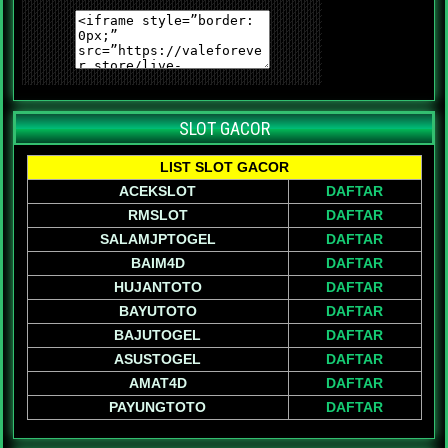
SLOT GACOR
LIST SLOT GACOR
ACEKSLOT
DAFTAR
RMSLOT
DAFTAR
SALAMJPTOGEL
DAFTAR
BAIM4D
DAFTAR
HUJANTOTO
DAFTAR
BAYUTOTO
DAFTAR
BAJUTOGEL
DAFTAR
ASUSTOGEL
DAFTAR
AMAT4D
DAFTAR
PAYUNGTOTO
DAFTAR