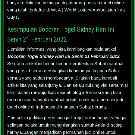
hanya melakukan bettingan di pasaran-pasaran togel online
yang telah terdaftar di WLA ( World Lottery Association ) ya
Guys.
Kesimpulan Bocoran Togel Sidney Hari Ini
Senin 21 Februari 2022
Demikian informasi yang bisa kami bagikan pada artikel
Bocoran Togel Sidney Hari Ini Senin 21 Februari 2022
.
Semoga artikel ini benar-benar memberikan Sobat manfaat
yang positif serta membagikan keuntungan kepada Sobat
semua yang sudah membacanya. Silakan baca kembali
artikel kita yang selanjutnya. Dan selalu dukung visi serta misi
kami dalam mewujudkan sebuah blog informasi yang bisa
memberikan banyak manfaat positif untuk para pemain judi
togel online di Indonesia dimanapun Sobat berada.
Dan selalu jadikan permainan judi togel online hanya sebagai
selingan belaka untuk menghilangkan suntuk Anda di setiap
harinya. Jangan menjadikan permainan judi online untuk