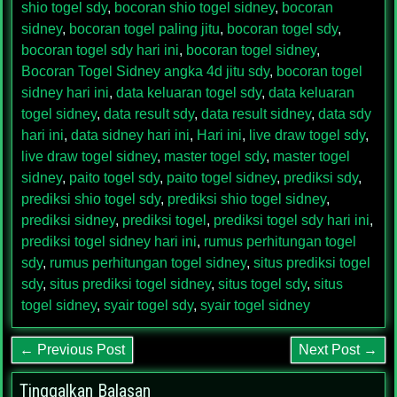
shio togel sdy
,
bocoran shio togel sidney
,
bocoran
sidney
,
bocoran togel paling jitu
,
bocoran togel sdy
,
bocoran togel sdy hari ini
,
bocoran togel sidney
,
Bocoran Togel Sidney angka 4d jitu sdy
,
bocoran togel
sidney hari ini
,
data keluaran togel sdy
,
data keluaran
togel sidney
,
data result sdy
,
data result sidney
,
data sdy
hari ini
,
data sidney hari ini
,
Hari ini
,
live draw togel sdy
,
live draw togel sidney
,
master togel sdy
,
master togel
sidney
,
paito togel sdy
,
paito togel sidney
,
prediksi sdy
,
prediksi shio togel sdy
,
prediksi shio togel sidney
,
prediksi sidney
,
prediksi togel
,
prediksi togel sdy hari ini
,
prediksi togel sidney hari ini
,
rumus perhitungan togel
sdy
,
rumus perhitungan togel sidney
,
situs prediksi togel
sdy
,
situs prediksi togel sidney
,
situs togel sdy
,
situs
togel sidney
,
syair togel sdy
,
syair togel sidney
← Previous Post
Next Post →
Tinggalkan Balasan