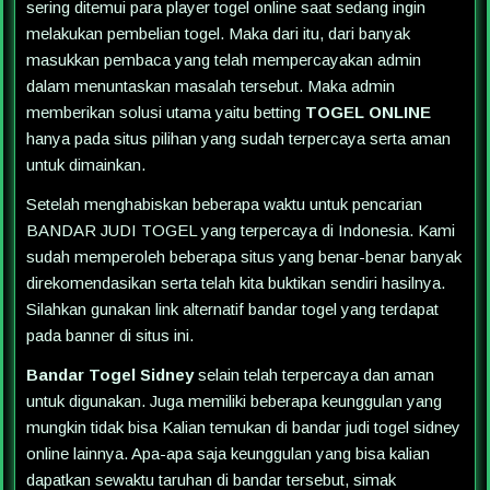
sering ditemui para player togel online saat sedang ingin
melakukan pembelian togel. Maka dari itu, dari banyak
masukkan pembaca yang telah mempercayakan admin
dalam menuntaskan masalah tersebut. Maka admin
memberikan solusi utama yaitu betting
TOGEL ONLINE
hanya pada situs pilihan yang sudah terpercaya serta aman
untuk dimainkan.
Setelah menghabiskan beberapa waktu untuk pencarian
BANDAR JUDI TOGEL yang terpercaya di Indonesia. Kami
sudah memperoleh beberapa situs yang benar-benar banyak
direkomendasikan serta telah kita buktikan sendiri hasilnya.
Silahkan gunakan link alternatif bandar togel yang terdapat
pada banner di situs ini.
Bandar Togel Sidney
selain telah terpercaya dan aman
untuk digunakan. Juga memiliki beberapa keunggulan yang
mungkin tidak bisa Kalian temukan di bandar judi togel sidney
online lainnya. Apa-apa saja keunggulan yang bisa kalian
dapatkan sewaktu taruhan di bandar tersebut, simak