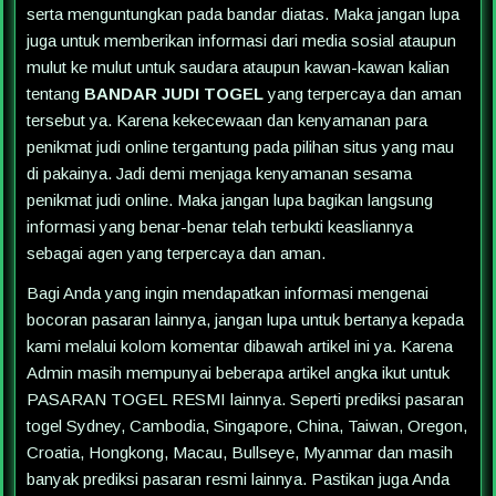
serta menguntungkan pada bandar diatas. Maka jangan lupa
juga untuk memberikan informasi dari media sosial ataupun
mulut ke mulut untuk saudara ataupun kawan-kawan kalian
tentang
BANDAR JUDI TOGEL
yang terpercaya dan aman
tersebut ya. Karena kekecewaan dan kenyamanan para
penikmat judi online tergantung pada pilihan situs yang mau
di pakainya. Jadi demi menjaga kenyamanan sesama
penikmat judi online. Maka jangan lupa bagikan langsung
informasi yang benar-benar telah terbukti keasliannya
sebagai agen yang terpercaya dan aman.
Bagi Anda yang ingin mendapatkan informasi mengenai
bocoran pasaran lainnya, jangan lupa untuk bertanya kepada
kami melalui kolom komentar dibawah artikel ini ya. Karena
Admin masih mempunyai beberapa artikel angka ikut untuk
PASARAN TOGEL RESMI lainnya. Seperti prediksi pasaran
togel Sydney, Cambodia, Singapore, China, Taiwan, Oregon,
Croatia, Hongkong, Macau, Bullseye, Myanmar dan masih
banyak prediksi pasaran resmi lainnya. Pastikan juga Anda