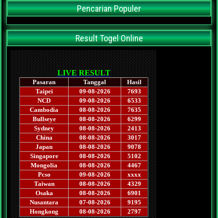
Pencarian Populer
Result Togel Online