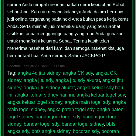
sarana Anda tempat mencari nafkah demi kebutuhan Sobat
sehari-hari. Karena menang kalahnya Anda dalam bermain
judi online, tergantung pada hoki Anda bukan pada kerja keras
Anda. Serta mainlah judi memakai uang yang telah Sobat
sisihkan tanpa mengganggu uang yang mau Anda gunakan
untuk menafkahi keluarga Sobat. Terima kasih telah
menerima nasehat dari kami dan semoga nasehat kita juga
bermanfaat buat Anda semua. Salam JACKPOT!
Updated: Februari 20, 2022 — 9:17 am
Tag:
angka 4d jitu sidney
,
angka CK sdy
,
angka CK
sidney
,
angka jitu sdy
,
angka jitu sdy akurat
,
angka jitu
sidney
,
angka jitu sidney akurat
,
angka keluar sdy hari
ini
,
angka keluar sidney hari ini
,
angka keluar togel sdy
,
angka keluar togel sidney
,
angka main togel sdy
,
angka
main togel sidney
,
angka paten togel sdy
,
angka paten
togel sidney
,
bandar judi togel sdy
,
bandar judi togel
sidney
,
bandar togel sdy
,
bandar togel sidney
,
bbfs
angka sdy
,
bbfs angka sidney
,
bocoran sdy
,
bocoran