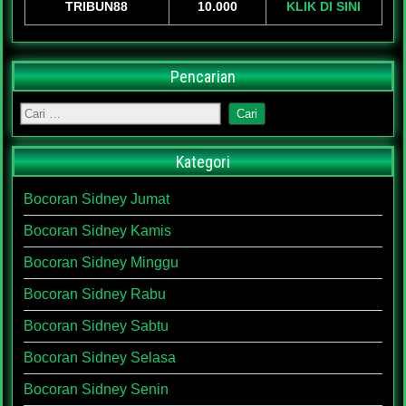
TRIBUN88
10.000
KLIK DI SINI
Pencarian
Kategori
Bocoran Sidney Jumat
Bocoran Sidney Kamis
Bocoran Sidney Minggu
Bocoran Sidney Rabu
Bocoran Sidney Sabtu
Bocoran Sidney Selasa
Bocoran Sidney Senin