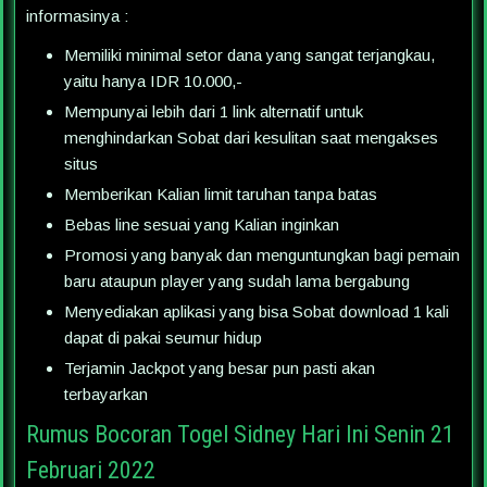
informasinya :
Memiliki minimal setor dana yang sangat terjangkau,
yaitu hanya IDR 10.000,-
Mempunyai lebih dari 1 link alternatif untuk
menghindarkan Sobat dari kesulitan saat mengakses
situs
Memberikan Kalian limit taruhan tanpa batas
Bebas line sesuai yang Kalian inginkan
Promosi yang banyak dan menguntungkan bagi pemain
baru ataupun player yang sudah lama bergabung
Menyediakan aplikasi yang bisa Sobat download 1 kali
dapat di pakai seumur hidup
Terjamin Jackpot yang besar pun pasti akan
terbayarkan
Rumus Bocoran Togel Sidney Hari Ini Senin 21
Februari 2022