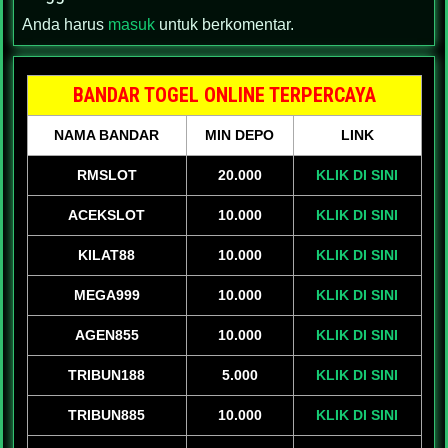
Anda harus
masuk
untuk berkomentar.
BANDAR TOGEL ONLINE TERPERCAYA
NAMA BANDAR
MIN DEPO
LINK
RMSLOT
20.000
KLIK DI SINI
ACEKSLOT
10.000
KLIK DI SINI
KILAT88
10.000
KLIK DI SINI
MEGA999
10.000
KLIK DI SINI
AGEN855
10.000
KLIK DI SINI
TRIBUN188
5.000
KLIK DI SINI
TRIBUN885
10.000
KLIK DI SINI