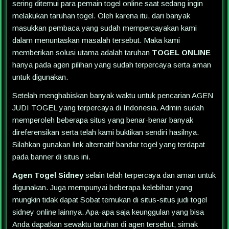
sering ditemui para pemain togel online saat sedang ingin
melakukan taruhan togel. Oleh karena itu, dari banyak
masukkan pembaca yang sudah mempercayakan kami
dalam menuntaskan masalah tersebut. Maka kami
memberikan solusi utama adalah taruhan
TOGEL ONLINE
hanya pada agen pilihan yang sudah terpercaya serta aman
untuk digunakan.
Setelah menghabiskan banyak waktu untuk pencarian AGEN
JUDI TOGEL yang terpercaya di Indonesia. Admin sudah
memperoleh beberapa situs yang benar-benar banyak
direferensikan serta telah kami buktikan sendiri hasilnya.
Silahkan gunakan link alternatif bandar togel yang terdapat
pada banner di situs ini.
Agen Togel Sidney
selain telah terpercaya dan aman untuk
digunakan. Juga mempunyai beberapa kelebihan yang
mungkin tidak dapat Sobat temukan di situs-situs judi togel
sidney online lainnya. Apa-apa saja keunggulan yang bisa
Anda dapatkan sewaktu taruhan di agen tersebut, simak