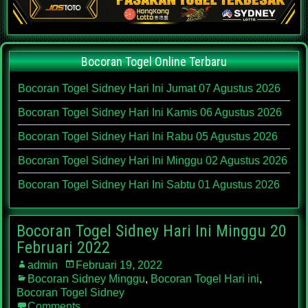
Bocoran Togel Online Terbaru
Bocoran Togel Sidney Hari Ini Jumat 07 Agustus 2026
Bocoran Togel Sidney Hari Ini Kamis 06 Agustus 2026
Bocoran Togel Sidney Hari Ini Rabu 05 Agustus 2026
Bocoran Togel Sidney Hari Ini Minggu 02 Agustus 2026
Bocoran Togel Sidney Hari Ini Sabtu 01 Agustus 2026
Bocoran Togel Sidney Hari Ini Minggu 20
Februari 2022
admin
Februari 19, 2022
Bocoran Sidney Minggu
,
Bocoran Togel Hari ini
,
Bocoran Togel Sidney
Comments