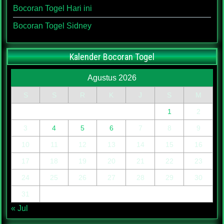
Bocoran Togel Hari ini
Bocoran Togel Sidney
Kalender Bocoran Togel
Agustus 2026
S
S
R
K
J
S
M
1
2
3
4
5
6
7
8
9
10
11
12
13
14
15
16
17
18
19
20
21
22
23
24
25
26
27
28
29
30
31
« Jul