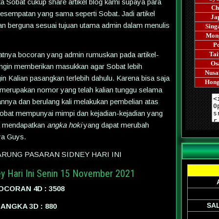
ka Sobat cukup share artikel blog kami supaya para
esempatan yang sama seperti Sobat. Jadi artikel
dan berguna sesuai tujuan utama admin dalam menulis
atnya bocoran yang admin rumuskan pada artikel-
uga ingin memberikan masukkan agar Sobat lebih
in Kalian pasangkan terlebih dahulu. Karena bisa saja
n merupakan nomor yang telah kalian tunggu selama
annya dan berulang kali melakukan pembelian atas
 Sobat mempunyai mimpi dan kejadian-kejadian yang
da mendapatkan
angka hoki
yang dapat merubah
ya Guys.
A TARUNG PASARAN SIDNEY HARI INI
ey Hari Ini Senin 15 November 2021
OCORAN 4D : 3508
SA
ANGKA 3D : 880