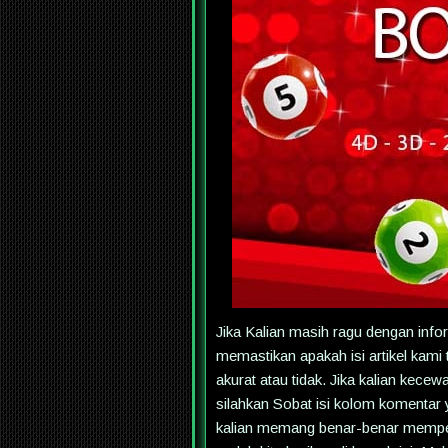
Jika Kalian masih ragu dengan inf
memastikan apakah isi artikel kami
akurat atau tidak. Jika kalian kece
silahkan Sobat isi kolom komentar 
kalian memang benar-benar mempe