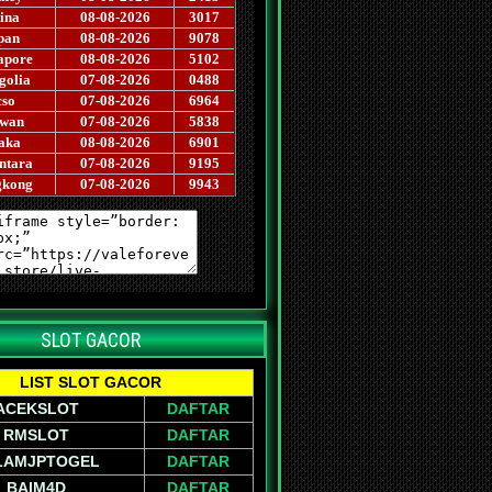
SLOT GACOR
LIST SLOT GACOR
ACEKSLOT
DAFTAR
RMSLOT
DAFTAR
LAMJPTOGEL
DAFTAR
BAIM4D
DAFTAR