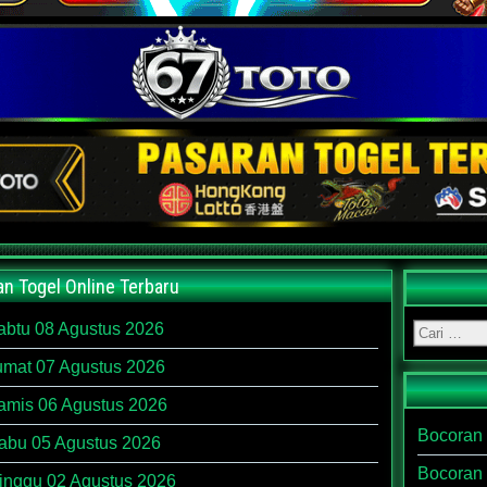
n Togel Online Terbaru
Sabtu 08 Agustus 2026
Jumat 07 Agustus 2026
Kamis 06 Agustus 2026
Bocoran 
Rabu 05 Agustus 2026
Bocoran
Minggu 02 Agustus 2026