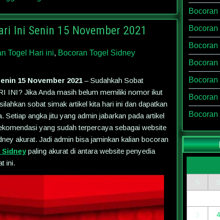
Bocoran
ari Ini Senin 15 November 2021
Bocoran
Bocoran 
n Togel Hari ini
,
Bocoran Togel Sidney
Bocoran 
Bocoran 
Senin 15 November 2021
– Sudahkah Sobat
NI? Jika Anda masih belum memiliki nomor ikut
Bocoran 
ilahkan sobat simak artikel kita hari ini dan dapatkan
Bocoran 
 Setiap angka jitu yang admin jabarkan pada artikel
rekomendasi yang sudah terpercaya sebagai website
ney akurat. Jadi admin bisa jaminkan kalian bocoran
l Sidney
paling akurat di antara website penyedia
 ini.
S
3