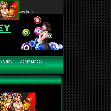
a keluaran sidney hari ini
ey Sabtu
Sidney Minggu