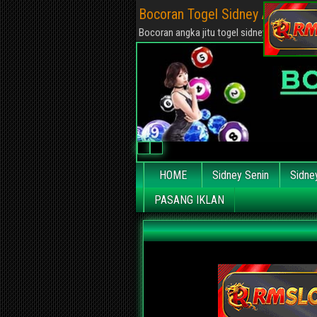
Bocoran Togel Sidney AKURAT
Bocoran angka jitu togel sidney paling akura
HOME
Sidney Senin
Sidne
PASANG IKLAN