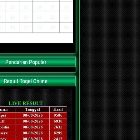
1
12
13
14
15
16
8
19
20
21
22
23
5
26
27
28
29
30
Pencarian Populer
Result Togel Online