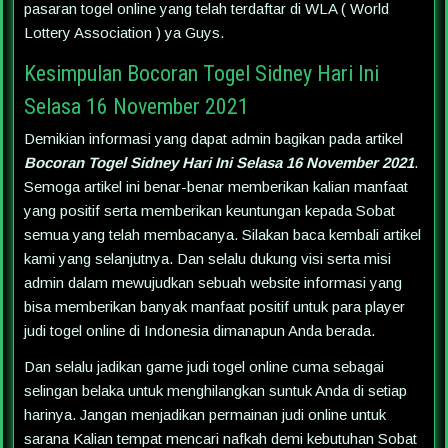
pasaran togel online yang telah terdaftar di WLA ( World
Lottery Association ) ya Guys.
Kesimpulan Bocoran Togel Sidney Hari Ini
Selasa 16 November 2021
Demikian informasi yang dapat admin bagikan pada artikel
Bocoran Togel Sidney Hari Ini Selasa 16 November 2021
.
Semoga artikel ini benar-benar memberikan kalian manfaat
yang positif serta memberikan keuntungan kepada Sobat
semua yang telah membacanya. Silakan baca kembali artikel
kami yang selanjutnya. Dan selalu dukung visi serta misi
admin dalam mewujudkan sebuah website informasi yang
bisa memberikan banyak manfaat positif untuk para player
judi togel online di Indonesia dimanapun Anda berada.
Dan selalu jadikan game judi togel online cuma sebagai
selingan belaka untuk menghilangkan suntuk Anda di setiap
harinya. Jangan menjadikan permainan judi online untuk
sarana Kalian tempat mencari nafkah demi kebutuhan Sobat