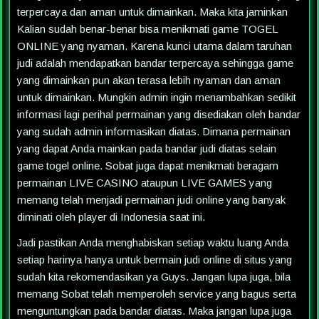
terpercaya dan aman untuk dimainkan. Maka kita jaminkan
Kalian sudah benar-benar bisa menikmati game TOGEL
ONLINE yang nyaman. Karena kunci utama dalam taruhan
judi adalah mendapatkan bandar terpercaya sehingga game
yang dimainkan pun akan terasa lebih nyaman dan aman
untuk dimainkan. Mungkin admin ingin menambahkan sedikit
informasi lagi perihal permainan yang disediakan oleh bandar
yang sudah admin informasikan diatas. Dimana permainan
yang dapat Anda mainkan pada bandar judi diatas selain
game togel online. Sobat juga dapat menikmati beragam
permainan LIVE CASINO ataupun LIVE GAMES yang
memang telah menjadi permainan judi online yang banyak
diminati oleh player di Indonesia saat ini.
Jadi pastikan Anda menghabiskan setiap waktu luang Anda
setiap harinya hanya untuk bermain judi online di situs yang
sudah kita rekomendasikan ya Guys. Jangan lupa juga, bila
memang Sobat telah memperoleh service yang bagus serta
menguntungkan pada bandar diatas. Maka jangan lupa juga