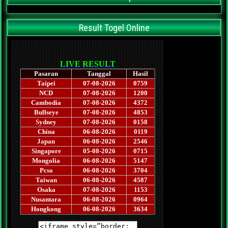
Result Togel Online