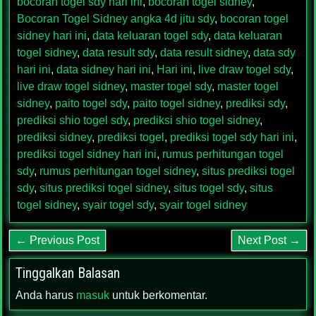
bocoran togel sdy hari ini
,
bocoran togel sidney
,
Bocoran Togel Sidney angka 4d jitu sdy
,
bocoran togel
sidney hari ini
,
data keluaran togel sdy
,
data keluaran
togel sidney
,
data result sdy
,
data result sidney
,
data sdy
hari ini
,
data sidney hari ini
,
Hari ini
,
live draw togel sdy
,
live draw togel sidney
,
master togel sdy
,
master togel
sidney
,
paito togel sdy
,
paito togel sidney
,
prediksi sdy
,
prediksi shio togel sdy
,
prediksi shio togel sidney
,
prediksi sidney
,
prediksi togel
,
prediksi togel sdy hari ini
,
prediksi togel sidney hari ini
,
rumus perhitungan togel
sdy
,
rumus perhitungan togel sidney
,
situs prediksi togel
sdy
,
situs prediksi togel sidney
,
situs togel sdy
,
situs
togel sidney
,
syair togel sdy
,
syair togel sidney
← Previous Post
Next Post →
Tinggalkan Balasan
Anda harus
masuk
untuk berkomentar.