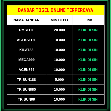
BANDAR TOGEL ONLINE TERPERCAYA
NAMA BANDAR
MIN DEPO
LINK
RMSLOT
20.000
KLIK DI SINI
ACEKSLOT
10.000
KLIK DI SINI
KILAT88
10.000
KLIK DI SINI
MEGA999
10.000
KLIK DI SINI
AGEN855
10.000
KLIK DI SINI
TRIBUN188
5.000
KLIK DI SINI
TRIBUN885
10.000
KLIK DI SINI
TRIBUN88
10.000
KLIK DI SINI