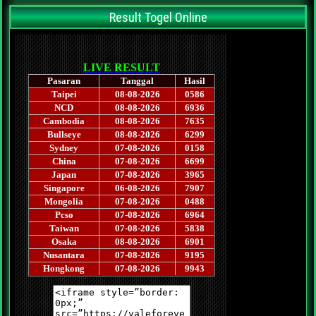
Result Togel Online