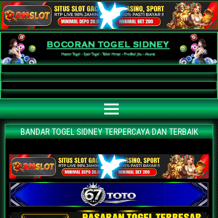
Bocoran Togel Sidney AKURAT
Bocoran angka jitu togel sidney paling akurat | prediksi situs agen bandar
togel sidney terpercaya | nomor main sidney | data keluaran sidney hari ini
BANDAR TOGEL SIDNEY TERPERCAYA DAN TERBAIK