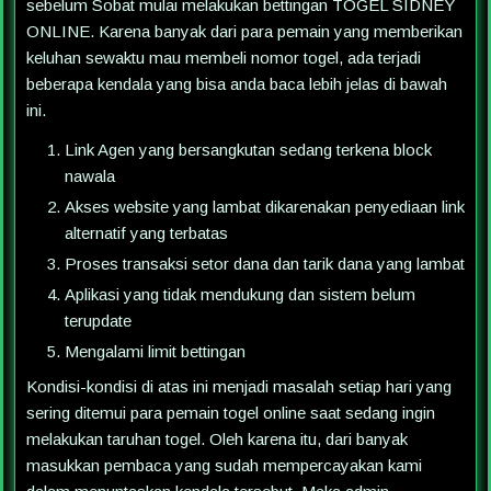
sebelum Sobat mulai melakukan bettingan TOGEL SIDNEY
ONLINE. Karena banyak dari para pemain yang memberikan
keluhan sewaktu mau membeli nomor togel, ada terjadi
beberapa kendala yang bisa anda baca lebih jelas di bawah
ini.
Link Agen yang bersangkutan sedang terkena block
nawala
Akses website yang lambat dikarenakan penyediaan link
alternatif yang terbatas
Proses transaksi setor dana dan tarik dana yang lambat
Aplikasi yang tidak mendukung dan sistem belum
terupdate
Mengalami limit bettingan
Kondisi-kondisi di atas ini menjadi masalah setiap hari yang
sering ditemui para pemain togel online saat sedang ingin
melakukan taruhan togel. Oleh karena itu, dari banyak
masukkan pembaca yang sudah mempercayakan kami