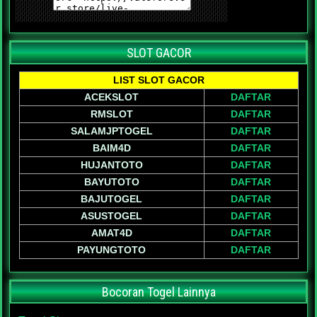
SLOT GACOR
LIST SLOT GACOR
ACEKSLOT
DAFTAR
RMSLOT
DAFTAR
SALAMJPTOGEL
DAFTAR
BAIM4D
DAFTAR
HUJANTOTO
DAFTAR
BAYUTOTO
DAFTAR
BAJUTOGEL
DAFTAR
ASUSTOGEL
DAFTAR
AMAT4D
DAFTAR
PAYUNGTOTO
DAFTAR
Bocoran Togel Lainnya