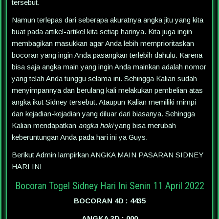
tersebut.
Namun terlepas dari seberapa akuratnya angka jitu yang kita
buat pada artikel-artikel kita setiap harinya. Kita juga ingin
membagikan masukkan agar Anda lebih memprioritaskan
bocoran yang ingin Anda pasangkan terlebih dahulu. Karena
bisa saja angka main yang ingin Anda mainkan adalah nomor
yang telah Anda tunggu selama ini. Sehingga Kalian sudah
menyimpannya dan berulang kali melakukan pembelian atas
angka ikut Sidney tersebut. Ataupun Kalian memiliki mimpi
dan kejadian-kejadian yang diluar dari biasanya. Sehingga
Kalian mendapatkan
angka hoki
yang bisa merubah
keberuntungan Anda pada hari ini ya Guys.
Berikut Admin lampirkan ANGKA MAIN PASARAN SIDNEY
HARI INI
Bocoran Togel Sidney Hari Ini Senin 11 April 2022
BOCORAN 4D : 4435
ANGKA 3D : 000