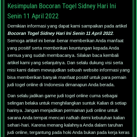
Kesimpulan Bocoran Togel Sidney Hari Ini
Senin 11 April 2022
Demikian informasi yang dapat kami sampaikan pada artikel
Bocoran Togel Sidney Hari Ini Senin 11 April 2022
.
Semoga artikel ini benar-benar memberikan Anda manfaat
yang positif serta memberikan keuntungan kepada Anda
semua yang sudah membacanya. Silakan baca kembali
artikel kami yang selanjutnya. Dan selalu dukung visi serta
misi kami dalam mewujudkan sebuah website informasi yang
bisa memberikan banyak manfaat positif untuk para pemain
judi togel online di Indonesia dimanapun Anda berada.
Dan selalu jadikan game judi togel online cuma sebagai
selingan belaka untuk menghilangkan suntuk Kalian di setiap
harinya. Jangan menjadikan permainan judi online untuk
sarana Anda tempat mencari nafkah demi kebutuhan kalian
sehari-hari. Karena menang kalahnya Anda dalam taruhan
judi online, tergantung pada hoki Anda bukan pada kerja keras