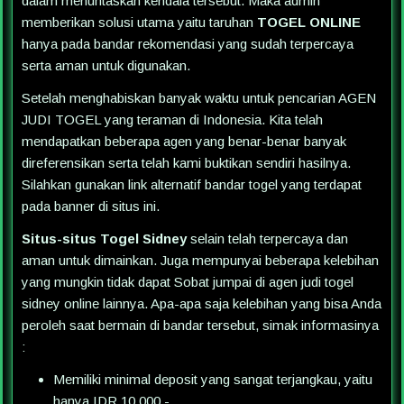
dalam menuntaskan kendala tersebut. Maka admin
memberikan solusi utama yaitu taruhan
TOGEL ONLINE
hanya pada bandar rekomendasi yang sudah terpercaya
serta aman untuk digunakan.
Setelah menghabiskan banyak waktu untuk pencarian AGEN
JUDI TOGEL yang teraman di Indonesia. Kita telah
mendapatkan beberapa agen yang benar-benar banyak
direferensikan serta telah kami buktikan sendiri hasilnya.
Silahkan gunakan link alternatif bandar togel yang terdapat
pada banner di situs ini.
Situs-situs Togel Sidney
selain telah terpercaya dan
aman untuk dimainkan. Juga mempunyai beberapa kelebihan
yang mungkin tidak dapat Sobat jumpai di agen judi togel
sidney online lainnya. Apa-apa saja kelebihan yang bisa Anda
peroleh saat bermain di bandar tersebut, simak informasinya
:
Memiliki minimal deposit yang sangat terjangkau, yaitu
hanya IDR 10.000,-