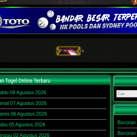
n Togel Online Terbaru
Sabtu 08 Agustus 2026
Jumat 07 Agustus 2026
Kamis 06 Agustus 2026
Bocoran 
Rabu 05 Agustus 2026
Bocoran
Minggu 02 Agustus 2026