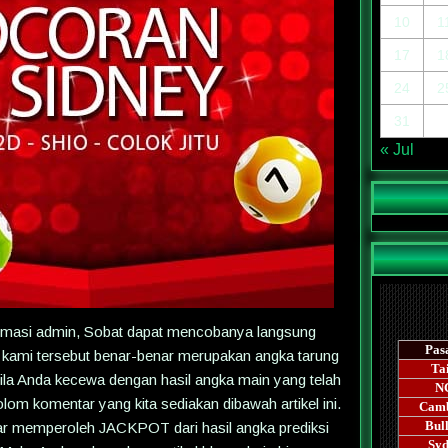
10
1
17
1
24
2
31
« Jul
ormasi admin, Sobat dapat mencobanya langsung
l kami tersebut benar-benar merupakan angka tarung
bila Anda kecewa dengan hasil angka main yang telah
olom komentar yang kita sediakan dibawah artikel ini.
ar memperoleh JACKPOT dari hasil angka prediksi