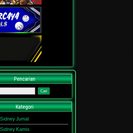
Pencarian
Kategori
Sidney Jumat
 Sidney Kamis