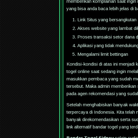
memberikan komplainan saat ingin 
yang bisa anda baca lebih jelas di b
Link Situs yang bersangkutan
Akses website yang lambat dik
Proses transaksi setor dana 
Aplikasi yang tidak mendukun
Mengalami limit bettingan
Kondisi-kondisi di atas ini menjadi 
togel online saat sedang ingin mela
masukkan pembaca yang sudah mem
tersebut. Maka admin memberikan s
pada agen rekomendasi yang sudah
Setelah menghabiskan banyak wak
terpercaya di Indonesia. Kita tela
banyak direkomendasikan serta suda
link alternatif bandar togel yang ter
Bandar Togel Sidney
selain suda