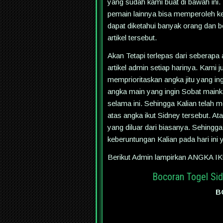
yang sudah kami buat di bawah ini.
pemain lainnya bisa memperoleh ke
dapat diketahui banyak orang dan b
artikel tersebut.
Akan Tetapi terlepas dari seberapa a
artikel admin setiap harinya. Kami 
memprioritaskan angka jitu yang in
angka main yang ingin Sobat maink
selama ini. Sehingga Kalian telah
atas angka ikut Sidney tersebut. A
yang diluar dari biasanya. Sehin
keberuntungan Kalian pada hari ini 
Berikut Admin lampirkan ANGKA
Bocoran Togel Sid
B