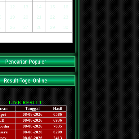
1
12
13
14
15
16
8
19
20
21
22
23
5
26
27
28
29
30
Pencarian Populer
Result Togel Online