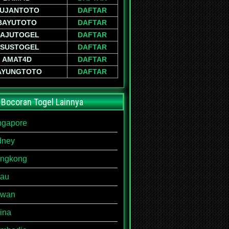
UJANTOTO
DAFTAR
BAYUTOTO
DAFTAR
AJUTOGEL
DAFTAR
SUSTOGEL
DAFTAR
AMAT4D
DAFTAR
AYUNGTOTO
DAFTAR
Bocoran Togel Lainnya
ngapore
dney
ongkong
cau
iwan
ina