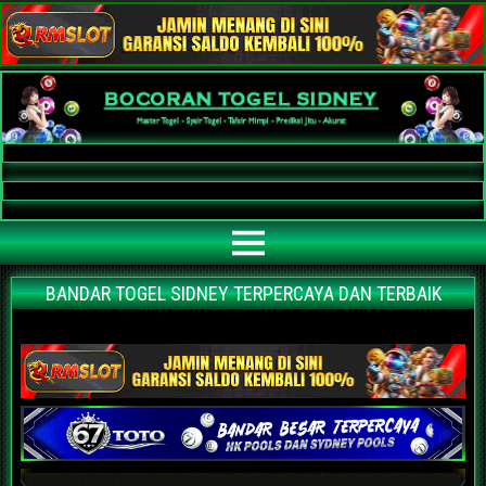
Bocoran Togel Sidney AKURAT
Bocoran angka jitu togel sidney paling akurat | prediksi situs agen bandar
togel sidney terpercaya | nomor main sidney | data keluaran sidney hari ini
BANDAR TOGEL SIDNEY TERPERCAYA DAN TERBAIK