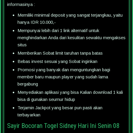
informasinya :
Memiliki minimal deposit yang sangat terjangkau, yaitu
hanya IDR 10.000,-
Mempunyai lebih dari 1 link alternatif untuk
menghindarkan Anda dari kesulitan sewaktu mengakses
situs
Memberikan Sobat limit taruhan tanpa batas
Bebas invest sesuai yang Sobat inginkan
Promosi yang banyak dan menguntungkan bagi
member baru maupun player yang sudah lama
bergabung
Menyediakan aplikasi yang bisa Kalian download 1 kali
bisa di gunakan seumur hidup
Terjamin Jackpot yang besar pun pasti akan
terbayarkan
Sayir Bocoran Togel Sidney Hari Ini Senin 08