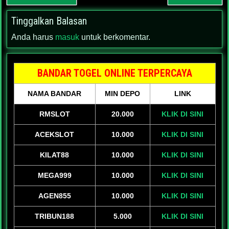
Tinggalkan Balasan
Anda harus
masuk
untuk berkomentar.
BANDAR TOGEL ONLINE TERPERCAYA
NAMA BANDAR
MIN DEPO
LINK
RMSLOT
20.000
KLIK DI SINI
ACEKSLOT
10.000
KLIK DI SINI
KILAT88
10.000
KLIK DI SINI
MEGA999
10.000
KLIK DI SINI
AGEN855
10.000
KLIK DI SINI
TRIBUN188
5.000
KLIK DI SINI