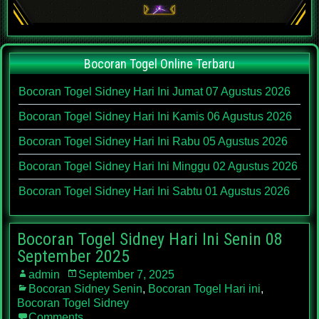
Bocoran Togel Online Terbaru
Bocoran Togel Sidney Hari Ini Jumat 07 Agustus 2026
Bocoran Togel Sidney Hari Ini Kamis 06 Agustus 2026
Bocoran Togel Sidney Hari Ini Rabu 05 Agustus 2026
Bocoran Togel Sidney Hari Ini Minggu 02 Agustus 2026
Bocoran Togel Sidney Hari Ini Sabtu 01 Agustus 2026
Bocoran Togel Sidney Hari Ini Senin 08
September 2025
admin
September 7, 2025
Bocoran Sidney Senin
,
Bocoran Togel Hari ini
,
Bocoran Togel Sidney
Comments