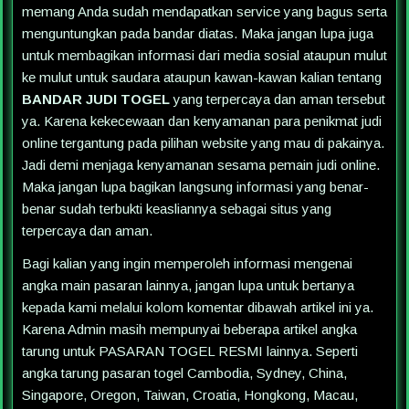
memang Anda sudah mendapatkan service yang bagus serta
menguntungkan pada bandar diatas. Maka jangan lupa juga
untuk membagikan informasi dari media sosial ataupun mulut
ke mulut untuk saudara ataupun kawan-kawan kalian tentang
BANDAR JUDI TOGEL
yang terpercaya dan aman tersebut
ya. Karena kekecewaan dan kenyamanan para penikmat judi
online tergantung pada pilihan website yang mau di pakainya.
Jadi demi menjaga kenyamanan sesama pemain judi online.
Maka jangan lupa bagikan langsung informasi yang benar-
benar sudah terbukti keasliannya sebagai situs yang
terpercaya dan aman.
Bagi kalian yang ingin memperoleh informasi mengenai
angka main pasaran lainnya, jangan lupa untuk bertanya
kepada kami melalui kolom komentar dibawah artikel ini ya.
Karena Admin masih mempunyai beberapa artikel angka
tarung untuk PASARAN TOGEL RESMI lainnya. Seperti
angka tarung pasaran togel Cambodia, Sydney, China,
Singapore, Oregon, Taiwan, Croatia, Hongkong, Macau,