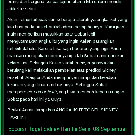
orang dan berguna sesuai tujuan utama kita dalam menulis
artikel tersebut.
Akan Tetapi terlepas dari seberapa akuratnya angka ikut yang
kita buat pada artikel-artikel admin setiap harinya. Kami juga
ingin memberikan masukkan agar Sobat lebih
mengutamakan angka jitu yang ingin Kalian pasangkan
terlebih dahulu. Karena bisa saja bocoran yang ingin Anda
mainkan merupakan nomor yang telah Sobat nanti-nantikan
selama ini. Sehingga Kalian sudah menyimpannya dan
berulang kali melakukan pembelian atas prediksi Sidney
tersebut. Ataupun Anda mempunyai mimpi dan kejadian-
kejadian yang diluar dari biasanya. Sehingga Sobat
memperoleh
nomor hoki
yang bisa merubah keberuntungan
Sobat pada hari ini ya Guys.
Berikut Admin lampirkan ANGKA IKUT TOGEL SIDNEY
HARI INI
Bocoran Togel Sidney Hari Ini Senin 08 September