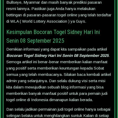
Bullseye, Myanmar dan masih banyak prediksi pasaran
resmi lainnya. Pastikan juga Anda hanya melakukan
bettingan di pasaran-pasaran togel online yang telah terdaftar
di WLA ( World Lottery Association ) ya Guys.
Kesimpulan Bocoran Togel Sidney Hari Ini
Senin 08 September 2025
Demikian informasi yang dapat kita sampaikan pada artikel
Bocoran Togel Sidney Hari Ini Senin 08 September 2025
.
Semoga artikel ini benar-benar memberikan kalian manfaat
yang positif serta memberikan keuntungan kepada Sobat
semua yang telah membacanya. Silakan baca kembali artikel
admin yang selanjutnya. Dan selalu dukung visi serta misi
kita dalam mewujudkan sebuah blog informasi yang bisa
memberikan banyak manfaat positif untuk para pemain judi
togel online di Indonesia dimanapun kalian berada.
Dan selalu jadikan permainan judi togel online hanya sebagai
selingan belaka untuk menghilangkan suntuk Kalian di setiap