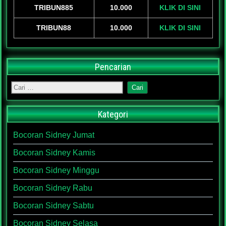
TRIBUN885
10.000
KLIK DI SINI
TRIBUN88
10.000
KLIK DI SINI
Pencarian
Kategori
Bocoran Sidney Jumat
Bocoran Sidney Kamis
Bocoran Sidney Minggu
Bocoran Sidney Rabu
Bocoran Sidney Sabtu
Bocoran Sidney Selasa