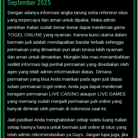
September 2025
Dengan adanya informasi angka tarung serta referensi situs
yang terpercaya dan aman untuk dipakai. Maka admin
jaminkan Kalian sudah benar-benar dapat menikmati game
TOGEL ONLINE yang nyaman. Karena kunci utama dalam
bermain judi adalah mendapatkan bandar terbaik sehingga
permainan yang dimainkan pun akan terasa lebih nyaman
dan aman untuk dimainkan. Mungkin kita mau menambahkan
sedikit informasi lagi perihal permainan yang disediakan oleh
agen yang telah admin informasikan diatas. Dimana
permainan yang bisa Anda mainkan pada agen judi diatas
selain permainan togel online. Anda juga dapat menikmati
beragam permainan LIVE CASINO ataupun LIVE GAMES
yang memang sudah menjadi permainan judi online yang
banyak diminati oleh pemain di Indonesia saat ini.
Jadi pastikan Anda menghabiskan setiap waktu luang Kalian
setiap harinya hanya untuk bermain judi online di situs yang
telah admin rekomendasikan ya Guys. Jangan lupa juga, jika