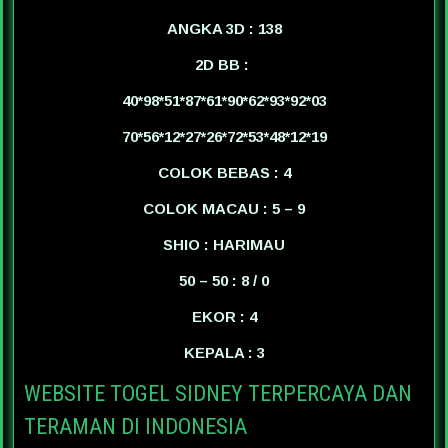
ANGKA 3D : 138
2D BB :
40*98*51*87*61*90*62*93*92*03
70*56*12*27*26*72*53*48*12*19
COLOK BEBAS : 4
COLOK MACAU : 5 – 9
SHIO : HARIMAU
50 – 50 : 8 / 0
EKOR : 4
KEPALA : 3
WEBSITE TOGEL SIDNEY TERPERCAYA DAN
TERAMAN DI INDONESIA