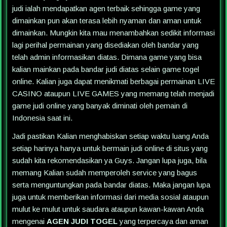
judi ialah mendapatkan agen terbaik sehingga game yang
dimainkan pun akan terasa lebih nyaman dan aman untuk
dimainkan. Mungkin kita mau menambahkan sedikit informasi
lagi perihal permainan yang disediakan oleh bandar yang
telah admin informasikan diatas. Dimana game yang bisa
kalian mainkan pada bandar judi diatas selain game togel
online. Kalian juga dapat menikmati berbagai permainan LIVE
CASINO ataupun LIVE GAMES yang memang telah menjadi
game judi online yang banyak diminati oleh pemain di
Indonesia saat ini.
Jadi pastikan Kalian menghabiskan setiap waktu luang Anda
setiap harinya hanya untuk bermain judi online di situs yang
sudah kita rekomendasikan ya Guys. Jangan lupa juga, bila
memang Kalian sudah memperoleh service yang bagus
serta menguntungkan pada bandar diatas. Maka jangan lupa
juga untuk memberikan informasi dari media sosial ataupun
mulut ke mulut untuk saudara ataupun kawan-kawan Anda
mengenai
AGEN JUDI TOGEL
yang terpercaya dan aman