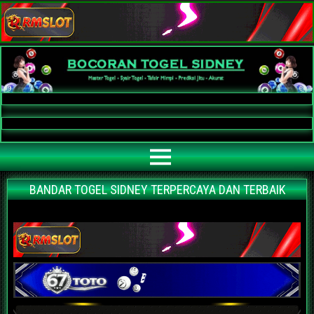
Bocoran Togel Sidney AKURAT
Bocoran angka jitu togel sidney paling akurat | prediksi situs agen bandar
togel sidney terpercaya | nomor main sidney | data keluaran sidney hari ini
BANDAR TOGEL SIDNEY TERPERCAYA DAN TERBAIK