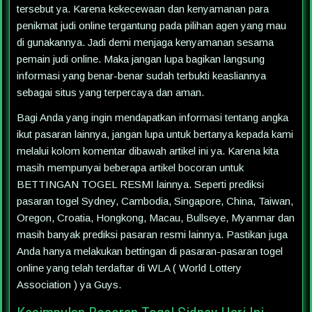
tersebut ya. Karena kekecewaan dan kenyamanan para
penikmat judi online tergantung pada pilihan agen yang mau
di gunakannya. Jadi demi menjaga kenyamanan sesama
pemain judi online. Maka jangan lupa bagikan langsung
informasi yang benar-benar sudah terbukti keasliannya
sebagai situs yang terpercaya dan aman.
Bagi Anda yang ingin mendapatkan informasi tentang angka
ikut pasaran lainnya, jangan lupa untuk bertanya kepada kami
melalui kolom komentar dibawah artikel ini ya. Karena kita
masih mempunyai beberapa artikel bocoran untuk
BETTINGAN TOGEL RESMI lainnya. Seperti prediksi
pasaran togel Sydney, Cambodia, Singapore, China, Taiwan,
Oregon, Croatia, Hongkong, Macau, Bullseye, Myanmar dan
masih banyak prediksi pasaran resmi lainnya. Pastikan juga
Anda hanya melakukan bettingan di pasaran-pasaran togel
online yang telah terdaftar di WLA ( World Lottery
Association ) ya Guys.