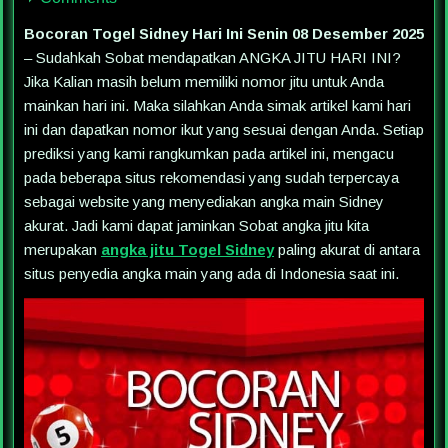
Bocoran Togel Sidney Hari Ini Senin 08 Desember 2025
– Sudahkah Sobat mendapatkan ANGKA JITU HARI INI?
Jika Kalian masih belum memiliki nomor jitu untuk Anda
mainkan hari ini. Maka silahkan Anda simak artikel kami hari
ini dan dapatkan nomor ikut yang sesuai dengan Anda. Setiap
prediksi yang kami rangkumkan pada artikel ini, mengacu
pada beberapa situs rekomendasi yang sudah terpercaya
sebagai website yang menyediakan angka main Sidney
akurat. Jadi kami dapat jaminkan Sobat angka jitu kita
merupakan
angka jitu Togel Sidney
paling akurat di antara
situs penyedia angka main yang ada di Indonesia saat ini.