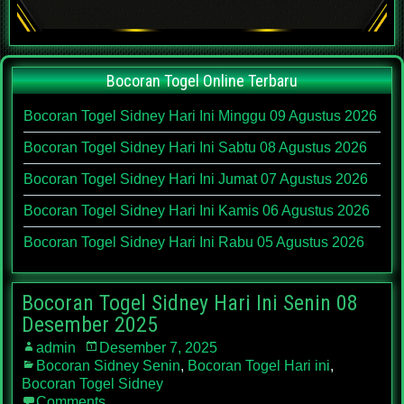
Bocoran Togel Online Terbaru
Bocoran Togel Sidney Hari Ini Minggu 09 Agustus 2026
Bocoran Togel Sidney Hari Ini Sabtu 08 Agustus 2026
Bocoran Togel Sidney Hari Ini Jumat 07 Agustus 2026
Bocoran Togel Sidney Hari Ini Kamis 06 Agustus 2026
Bocoran Togel Sidney Hari Ini Rabu 05 Agustus 2026
Bocoran Togel Sidney Hari Ini Senin 08
Desember 2025
admin
Desember 7, 2025
Bocoran Sidney Senin
,
Bocoran Togel Hari ini
,
Bocoran Togel Sidney
Comments