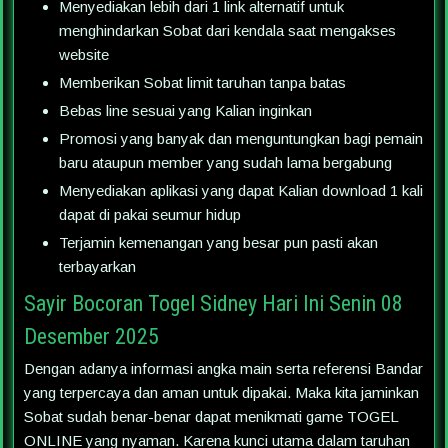
Menyediakan lebih dari 1 link alternatif untuk
menghindarkan Sobat dari kendala saat mengakses
website
Memberikan Sobat limit taruhan tanpa batas
Bebas line sesuai yang Kalian inginkan
Promosi yang banyak dan menguntungkan bagi pemain
baru ataupun member yang sudah lama bergabung
Menyediakan aplikasi yang dapat Kalian download 1 kali
dapat di pakai seumur hidup
Terjamin kemenangan yang besar pun pasti akan
terbayarkan
Sayir Bocoran Togel Sidney Hari Ini Senin 08
Desember 2025
Dengan adanya informasi angka main serta referensi Bandar
yang terpercaya dan aman untuk dipakai. Maka kita jaminkan
Sobat sudah benar-benar dapat menikmati game TOGEL
ONLINE yang nyaman. Karena kunci utama dalam taruhan