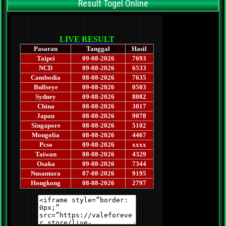
Result Togel Online