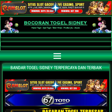
Bocoran Togel Sidney AKURAT
Bocoran angka jitu togel sidney paling akurat | prediksi situs agen bandar
togel sidney terpercaya | nomor main sidney | data keluaran sidney hari ini
BANDAR TOGEL SIDNEY TERPERCAYA DAN TERBAIK