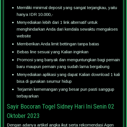
Memiliki minimal deposit yang sangat terjangkau, yaitu
hanya IDR 10.000,-
Menyediakan lebih dari 1 link alternatif untuk
menghindarkan Anda dari kendala sewaktu mengakses
website
Memberikan Anda limit bettingan tanpa batas
Bebas line sesuai yang Kalian inginkan
Promosi yang banyak dan menguntungkan bagi pemain
baru maupun pemain yang sudah lama bergabung
Menyediakan aplikasi yang dapat Kalian download 1 kali
bisa di gunakan seumur hidup
Terjamin kemenangan yang besar pun pasti sanggup
terbayarkan
Sayir Bocoran Togel Sidney Hari Ini Senin 02
Oktober 2023
Dengan adanya artikel angka ikut serta rekomendasi Agen