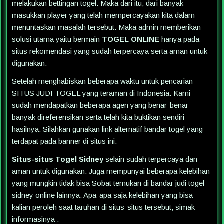
melakukan bettingan togel. Maka dari itu, dari banyak
masukkan player yang telah mempercayakan kita dalam
menuntaskan masalah tersebut. Maka admin memberikan
solusi utama yaitu bermain
TOGEL ONLINE
hanya pada
situs rekomendasi yang sudah terpercaya serta aman untuk
digunakan.
Setelah menghabiskan beberapa waktu untuk pencarian
SITUS JUDI TOGEL yang teraman di Indonesia. Kami
sudah mendapatkan beberapa agen yang benar-benar
banyak direferensikan serta telah kita buktikan sendiri
hasilnya. Silahkan gunakan link alternatif bandar togel yang
terdapat pada banner di situs ini.
Situs-situs Togel Sidney
selain sudah terpercaya dan
aman untuk digunakan. Juga mempunyai beberapa kelebihan
yang mungkin tidak bisa Sobat temukan di bandar judi togel
sidney online lainnya. Apa-apa saja kelebihan yang bisa
kalian peroleh saat taruhan di situs-situs tersebut, simak
informasinya :