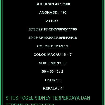
BOCORAN 4D : 6908
ANGKA 3D : 470
2D BB :
85*80*92*18*41*65*88*65*77*00
69*05*83*49*30*41*10*54*24*18
COLOK BEBAS : 3
COLOK MACAU : 5 – 7
SHIO : MONYET
50 – 50 : 6 / 1
EKOR : 8
KEPALA : 4
SITUS TOGEL SIDNEY TERPERCAYA DAN