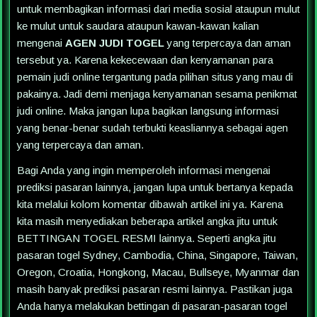
untuk membagikan informasi dari media sosial ataupun mulut
ke mulut untuk saudara ataupun kawan-kawan kalian
mengenai
AGEN JUDI TOGEL
yang terpercaya dan aman
tersebut ya. Karena kekecewaan dan kenyamanan para
pemain judi online tergantung pada pilihan situs yang mau di
pakainya. Jadi demi menjaga kenyamanan sesama penikmat
judi online. Maka jangan lupa bagikan langsung informasi
yang benar-benar sudah terbukti keasliannya sebagai agen
yang terpercaya dan aman.
Bagi Anda yang ingin memperoleh informasi mengenai
prediksi pasaran lainnya, jangan lupa untuk bertanya kepada
kita melalui kolom komentar dibawah artikel ini ya. Karena
kita masih menyediakan beberapa artikel angka jitu untuk
BETTINGAN TOGEL RESMI lainnya. Seperti angka jitu
pasaran togel Sydney, Cambodia, China, Singapore, Taiwan,
Oregon, Croatia, Hongkong, Macau, Bullseye, Myanmar dan
masih banyak prediksi pasaran resmi lainnya. Pastikan juga
Anda hanya melakukan bettingan di pasaran-pasaran togel