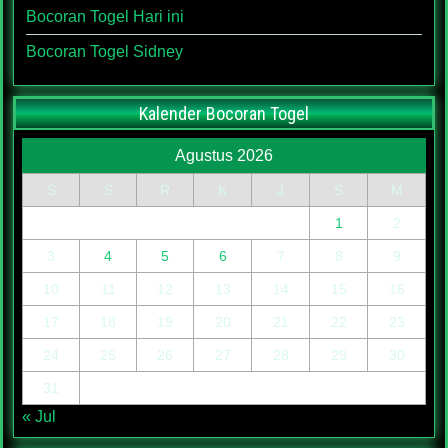
Bocoran Togel Hari ini
Bocoran Togel Sidney
Kalender Bocoran Togel
Agustus 2026
S
S
R
K
J
S
M
1
2
3
4
5
6
7
8
9
10
11
12
13
14
15
16
17
18
19
20
21
22
23
24
25
26
27
28
29
30
31
« Jul