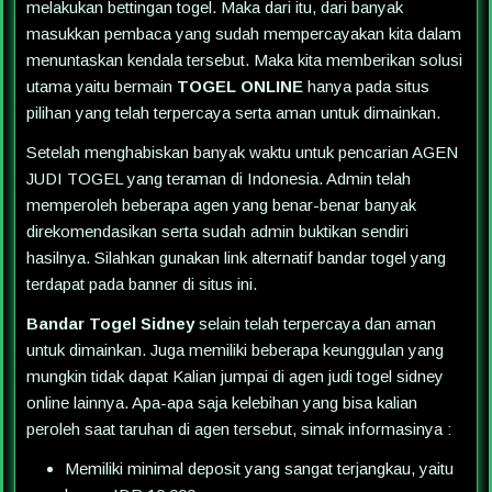
melakukan bettingan togel. Maka dari itu, dari banyak
masukkan pembaca yang sudah mempercayakan kita dalam
menuntaskan kendala tersebut. Maka kita memberikan solusi
utama yaitu bermain
TOGEL ONLINE
hanya pada situs
pilihan yang telah terpercaya serta aman untuk dimainkan.
Setelah menghabiskan banyak waktu untuk pencarian AGEN
JUDI TOGEL yang teraman di Indonesia. Admin telah
memperoleh beberapa agen yang benar-benar banyak
direkomendasikan serta sudah admin buktikan sendiri
hasilnya. Silahkan gunakan link alternatif bandar togel yang
terdapat pada banner di situs ini.
Bandar Togel Sidney
selain telah terpercaya dan aman
untuk dimainkan. Juga memiliki beberapa keunggulan yang
mungkin tidak dapat Kalian jumpai di agen judi togel sidney
online lainnya. Apa-apa saja kelebihan yang bisa kalian
peroleh saat taruhan di agen tersebut, simak informasinya :
Memiliki minimal deposit yang sangat terjangkau, yaitu