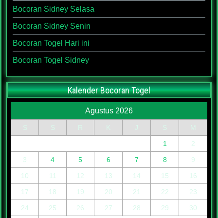
Bocoran Sidney Selasa
Bocoran Sidney Senin
Bocoran Togel Hari ini
Bocoran Togel Sidney
Kalender Bocoran Togel
Agustus 2026
S
S
R
K
J
S
M
1
2
3
4
5
6
7
8
9
10
11
12
13
14
15
16
17
18
19
20
21
22
23
24
25
26
27
28
29
30