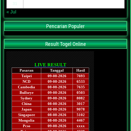
31
« Jul
Pencarian Populer
Result Togel Online