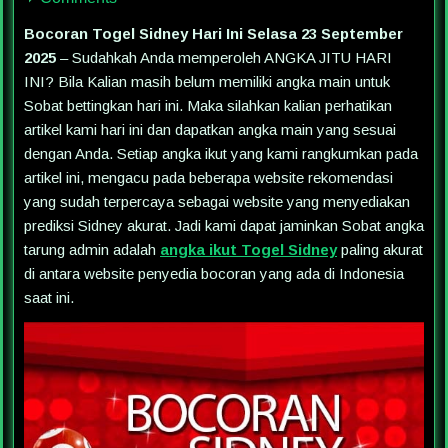
Bocoran Togel Sidney Hari Ini Selasa 23 September
2025
– Sudahkah Anda memperoleh ANGKA JITU HARI
INI? Bila Kalian masih belum memiliki angka main untuk
Sobat bettingkan hari ini. Maka silahkan kalian perhatikan
artikel kami hari ini dan dapatkan angka main yang sesuai
dengan Anda. Setiap angka ikut yang kami rangkumkan pada
artikel ini, mengacu pada beberapa website rekomendasi
yang sudah terpercaya sebagai website yang menyediakan
prediksi Sidney akurat. Jadi kami dapat jaminkan Sobat angka
tarung admin adalah
angka ikut Togel Sidney
paling akurat
di antara website penyedia bocoran yang ada di Indonesia
saat ini.