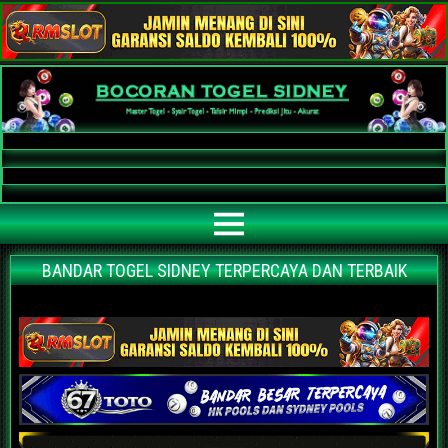
Bocoran Togel Sidney AKURAT
Bocoran angka jitu togel sidney paling akurat | prediksi situs agen bandar
togel sidney terpercaya | nomor main sidney | data keluaran sidney hari ini
BANDAR TOGEL SIDNEY TERPERCAYA DAN TERBAIK