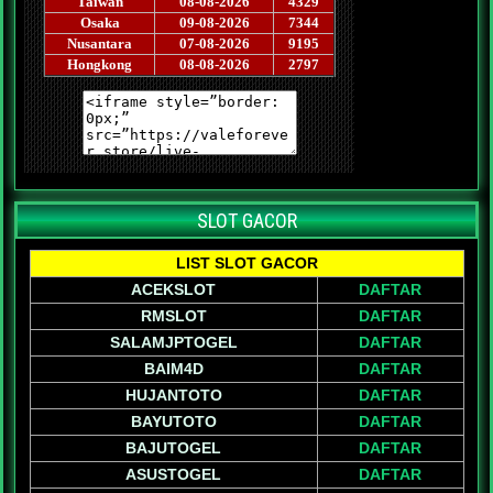
SLOT GACOR
LIST SLOT GACOR
ACEKSLOT
DAFTAR
RMSLOT
DAFTAR
SALAMJPTOGEL
DAFTAR
BAIM4D
DAFTAR
HUJANTOTO
DAFTAR
BAYUTOTO
DAFTAR
BAJUTOGEL
DAFTAR
ASUSTOGEL
DAFTAR