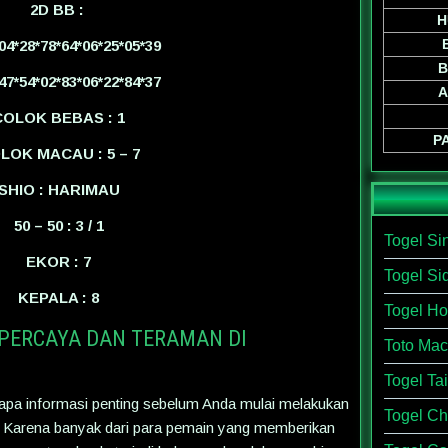
2D BB :
H
04*28*78*64*06*25*05*39
B
47*54*02*83*06*22*84*37
A
COLOK BEBAS : 1
P
LOK MACAU : 5 – 7
SHIO : HARIMAU
50 – 50 : 3 / 1
Togel Si
EKOR : 7
Togel Si
KEPALA : 8
Togel H
RPERCAYA DAN TERAMAN DI
Toto Ma
Togel Ta
pa informasi penting sebelum Anda mulai melakukan
Togel Ch
arena banyak dari para pemain yang memberikan