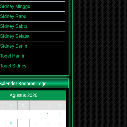
 Sidney Minggu
 Sidney Rabu
Sidney Sabtu
Sidney Selasa
Sidney Senin
Togel Hari ini
Togel Sidney
Kalender Bocoran Togel
Agustus 2026
S
R
K
J
S
M
1
2
4
5
6
7
8
9