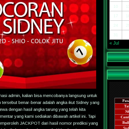
10
1
17
1
24
2
31
« Jul
masi admin, kalian bisa mencobanya langsung untuk
n tersebut benar-benar adalah angka ikut Sidney yang
cewa dengan hasil angka tarung yang telah kita
omentar yang kami sediakan dibawah artikel ini. Tapi
mperoleh JACKPOT dari hasil nomor prediksi yang