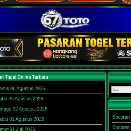
n Togel Online Terbaru
Kamis 06 Agustus 2026
Rabu 05 Agustus 2026
Minggu 02 Agustus 2026
Bocoran 
Sabtu 01 Agustus 2026
Bocoran
umat 31 Juli 2026