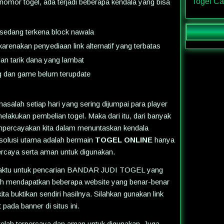
Togel C
omor togel, ada terjadi beberapa kendala yang bisa
 sedang terkena block nawala
arenakan penyediaan link alternatif yang terbatas
an tarik dana yang lambat
g dan game belum terupdate
masalah setiap hari yang sering dijumpai para player
elakukan pembelian togel. Maka dari itu, dari banyak
ercayakan kita dalam menuntaskan kendala
solusi utama adalah bermain
TOGEL ONLINE
hanya
percaya serta aman untuk digunakan.
waktu untuk pencarian BANDAR JUDI TOGEL yang
dah mendapatkan beberapa website yang benar-benar
ta buktikan sendiri hasilnya. Silahkan gunakan link
 pada banner di situs ini.
telah terpercaya dan aman untuk digunakan. Juga