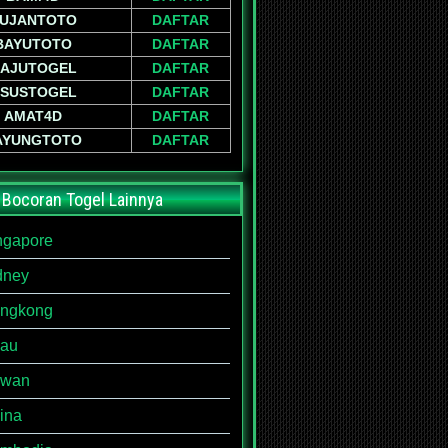
UJANTOTO
DAFTAR
BAYUTOTO
DAFTAR
AJUTOGEL
DAFTAR
SUSTOGEL
DAFTAR
AMAT4D
DAFTAR
AYUNGTOTO
DAFTAR
Bocoran Togel Lainnya
ngapore
dney
ongkong
cau
iwan
ina