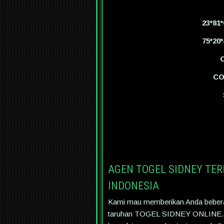
23*81*
75*20*
CO
AGEN TOGEL SIDNEY TE
INDONESIA
Kami mau memberikan Anda bebera
taruhan TOGEL SIDNEY ONLINE. K