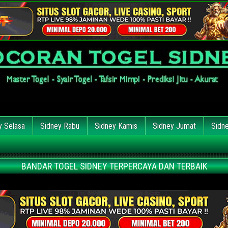
t | prediksi situs agen bandar togel sidney terpercaya | nomor main sidney | dat
y Selasa
Sidney Rabu
Sidney Kamis
Sidney Jumat
Sidn
BANDAR TOGEL SIDNEY TERPERCAYA DAN TERBAIK