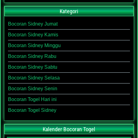
Kategori
Bocoran Sidney Jumat
Bocoran Sidney Kamis
Bocoran Sidney Minggu
Bocoran Sidney Rabu
Bocoran Sidney Sabtu
Bocoran Sidney Selasa
Bocoran Sidney Senin
Bocoran Togel Hari ini
Bocoran Togel Sidney
Kalender Bocoran Togel