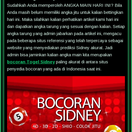
Sudahkah Anda memperoleh ANGKA MAIN HARI INI? Bila
Anda masih belum memiliki angka jitu untuk kalian bettingkan
hari ini. Maka silahkan kalian perhatikan artikel kami hari ini
dan dapatkan angka tarung yang sesuai dengan kalian. Setiap
angka tarung yang admin jabarkan pada artikel ini, mengacu
pada beberapa situs referensi yang telah terpercaya sebagai
website yang menyediakan prediksi Sidney akurat. Jadi
admin bisa jaminkan kalian angka main kita merupakan
bocoran Togel Sidney
paling akurat di antara situs
penyedia bocoran yang ada di Indonesia saat ini.