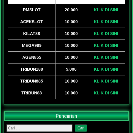
RMSLOT
20.000
KLIK DI SINI
ACEKSLOT
10.000
KLIK DI SINI
KILAT88
10.000
KLIK DI SINI
MEGA999
10.000
KLIK DI SINI
AGEN855
10.000
KLIK DI SINI
TRIBUN188
5.000
KLIK DI SINI
TRIBUN885
10.000
KLIK DI SINI
TRIBUN88
10.000
KLIK DI SINI
Pencarian