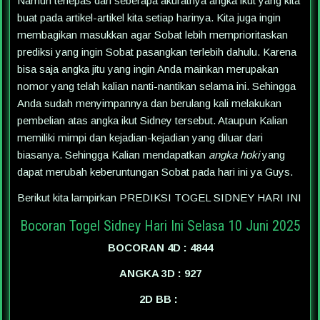
Namun terlepas dari seberapa akuratnya angka ikut yang kita
buat pada artikel-artikel kita setiap harinya. Kita juga ingin
membagikan masukkan agar Sobat lebih memprioritaskan
prediksi yang ingin Sobat pasangkan terlebih dahulu. Karena
bisa saja angka jitu yang ingin Anda mainkan merupakan
nomor yang telah kalian nanti-nantikan selama ini. Sehingga
Anda sudah menyimpannya dan berulang kali melakukan
pembelian atas angka ikut Sidney tersebut. Ataupun Kalian
memiliki mimpi dan kejadian-kejadian yang diluar dari
biasanya. Sehingga Kalian mendapatkan
angka hoki
yang
dapat merubah keberuntungan Sobat pada hari ini ya Guys.
Berikut kita lampirkan PREDIKSI TOGEL SIDNEY HARI INI
Bocoran Togel Sidney Hari Ini Selasa 10 Juni 2025
BOCORAN 4D : 4844
ANGKA 3D : 927
2D BB :