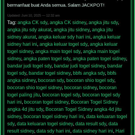
bermanfaat buat Anda semua. Salam JACKPOT!
Updated: Juni 10, 2025 — 12:32 am
Tag:
angka CK sdy
,
angka CK sidney
,
angka jitu sdy
,
angka jitu sdy akurat
,
angka jitu sidney
,
angka jitu
sidney akurat
,
angka keluar sdy hari ini
,
angka keluar
sidney hari ini
,
angka keluar togel sdy
,
angka keluar
togel sidney
,
angka main togel sdy
,
angka main togel
sidney
,
angka paten togel sdy
,
angka paten togel sidney
,
bandar judi togel sdy
,
bandar judi togel sidney
,
bandar
togel sdy
,
bandar togel sidney
,
bbfs angka sdy
,
bbfs
angka sidney
,
bocoran sdy
,
bocoran shio togel sdy
,
bocoran shio togel sidney
,
bocoran sidney
,
bocoran
togel paling jitu
,
bocoran togel sdy
,
bocoran togel sdy
hari ini
,
bocoran togel sidney
,
Bocoran Togel Sidney
angka 4d jitu sdy
,
Bocoran Togel Sidney angka 4d jitu
sidney
,
bocoran togel sidney hari ini
,
data keluaran togel
sdy
,
data keluaran togel sidney
,
data result sdy
,
data
result sidney
,
data sdy hari ini
,
data sidney hari ini
,
Hari