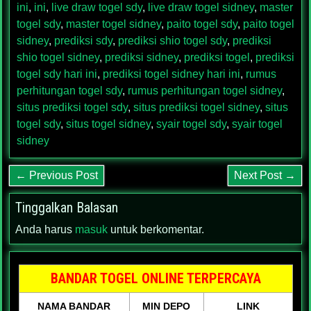
ini
,
ini
,
live draw togel sdy
,
live draw togel sidney
,
master
togel sdy
,
master togel sidney
,
paito togel sdy
,
paito togel
sidney
,
prediksi sdy
,
prediksi shio togel sdy
,
prediksi
shio togel sidney
,
prediksi sidney
,
prediksi togel
,
prediksi
togel sdy hari ini
,
prediksi togel sidney hari ini
,
rumus
perhitungan togel sdy
,
rumus perhitungan togel sidney
,
situs prediksi togel sdy
,
situs prediksi togel sidney
,
situs
togel sdy
,
situs togel sidney
,
syair togel sdy
,
syair togel
sidney
← Previous Post
Next Post →
Tinggalkan Balasan
Anda harus
masuk
untuk berkomentar.
BANDAR TOGEL ONLINE TERPERCAYA
NAMA BANDAR
MIN DEPO
LINK