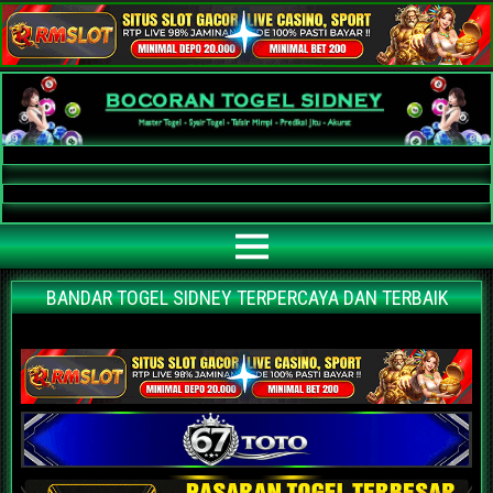
Bocoran Togel Sidney AKURAT
Bocoran angka jitu togel sidney paling akurat | prediksi situs agen bandar
togel sidney terpercaya | nomor main sidney | data keluaran sidney hari ini
BANDAR TOGEL SIDNEY TERPERCAYA DAN TERBAIK