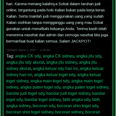
hari. Karena menang kalahnya Sobat dalam taruhan judi
online, tergantung pada hoki Kalian bukan pada kerja keras
Kalian. Serta mainlah judi menggunakan uang yang sudah
Kalian sisihkan tanpa mengganggu uang yang mau Sobat
gunakan untuk menafkahi keluarga Anda. Terima kasih telah
menerima nasehat dari admin dan semoga nasehat kita juga
bermanfaat buat kalian semua. Salam JACKPOT!
Updated: Maret 2, 2026 — 2:28 pm
Tag:
angka CK sdy
,
angka CK sidney
,
angka jitu sdy
,
angka jitu sdy akurat
,
angka jitu sidney
,
angka jitu
sidney akurat
,
angka keluar sdy hari ini
,
angka keluar
sidney hari ini
,
angka keluar togel sdy
,
angka keluar
togel sidney
,
angka main togel sdy
,
angka main togel
sidney
,
angka paten togel sdy
,
angka paten togel sidney
,
bandar judi togel sdy
,
bandar judi togel sidney
,
bandar
togel sdy
,
bandar togel sidney
,
bbfs angka sdy
,
bbfs
angka sidney
,
bocoran sdy
,
bocoran shio togel sdy
,
bocoran shio togel sidney
,
bocoran sidney
,
bocoran