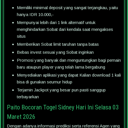
Memiliki minimal deposit yang sangat terjangkau, yaitu
hanya IDR 10.000,-
Mempunyai lebih dari 1 link alternatif untuk
menghindarkan Sobat dari kendala saat mengakses
situs
Memberikan Sobat limit taruhan tanpa batas
Bebas invest sesuai yang Sobat inginkan
Promosi yang banyak dan menguntungkan bagi pemain
baru ataupun player yang telah lama bergabung
Menyediakan aplikasi yang dapat Kalian download 1 kali
bisa di gunakan seumur hidup
Terjamin Jackpot yang besar pun pasti sanggup
terbayarkan
Paito Bocoran Togel Sidney Hari Ini Selasa 03
Maret 2026
Dengan adanya informasi prediksi serta referensi Agen yang