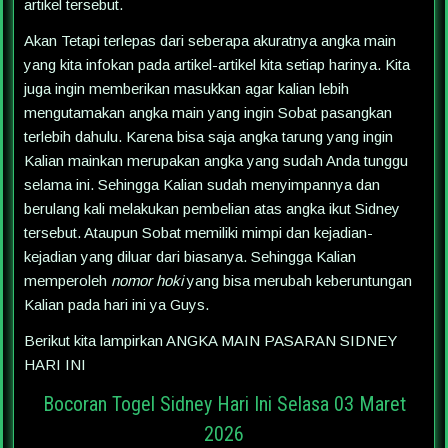
artikel tersebut.
Akan Tetapi terlepas dari seberapa akuratnya angka main
yang kita infokan pada artikel-artikel kita setiap harinya. Kita
juga ingin memberikan masukkan agar kalian lebih
mengutamakan angka main yang ingin Sobat pasangkan
terlebih dahulu. Karena bisa saja angka tarung yang ingin
Kalian mainkan merupakan angka yang sudah Anda tunggu
selama ini. Sehingga Kalian sudah menyimpannya dan
berulang kali melakukan pembelian atas angka ikut Sidney
tersebut. Ataupun Sobat memiliki mimpi dan kejadian-
kejadian yang diluar dari biasanya. Sehingga Kalian
memperoleh
nomor hoki
yang bisa merubah keberuntungan
Kalian pada hari ini ya Guys.
Berikut kita lampirkan ANGKA MAIN PASARAN SIDNEY
HARI INI
Bocoran Togel Sidney Hari Ini Selasa 03 Maret
2026