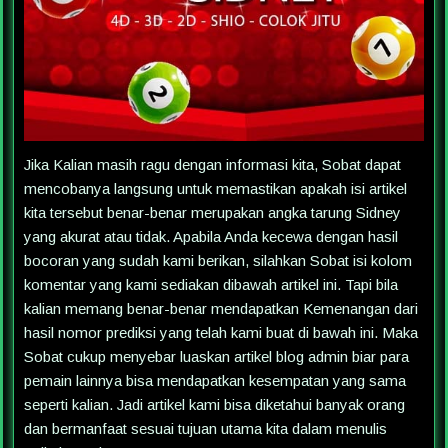
Jika Kalian masih ragu dengan informasi kita, Sobat dapat
mencobanya langsung untuk memastikan apakah isi artikel
kita tersebut benar-benar merupakan angka tarung Sidney
yang akurat atau tidak. Apabila Anda kecewa dengan hasil
bocoran yang sudah kami berikan, silahkan Sobat isi kolom
komentar yang kami sediakan dibawah artikel ini. Tapi bila
kalian memang benar-benar mendapatkan Kemenangan dari
hasil nomor prediksi yang telah kami buat di bawah ini. Maka
Sobat cukup menyebar luaskan artikel blog admin biar para
pemain lainnya bisa mendapatkan kesempatan yang sama
seperti kalian. Jadi artikel kami bisa diketahui banyak orang
dan bermanfaat sesuai tujuan utama kita dalam menulis