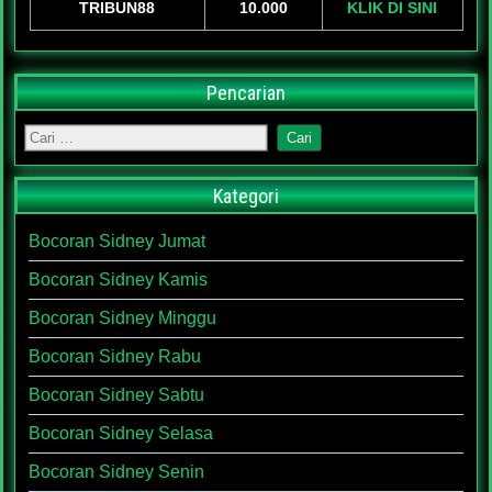
TRIBUN88
10.000
KLIK DI SINI
Pencarian
Kategori
Bocoran Sidney Jumat
Bocoran Sidney Kamis
Bocoran Sidney Minggu
Bocoran Sidney Rabu
Bocoran Sidney Sabtu
Bocoran Sidney Selasa
Bocoran Sidney Senin