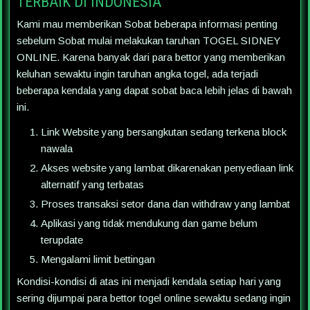
TERBAIK DI INDONESIA
Kami mau memberikan Sobat beberapa informasi penting
sebelum Sobat mulai melakukan taruhan TOGEL SIDNEY
ONLINE. Karena banyak dari para bettor yang memberikan
keluhan sewaktu ingin taruhan angka togel, ada terjadi
beberapa kendala yang dapat sobat baca lebih jelas di bawah
ini.
Link Website yang bersangkutan sedang terkena block
nawala
Akses website yang lambat dikarenakan penyediaan link
alternatif yang terbatas
Proses transaksi setor dana dan withdraw yang lambat
Aplikasi yang tidak mendukung dan game belum
terupdate
Mengalami limit bettingan
Kondisi-kondisi di atas ini menjadi kendala setiap hari yang
sering dijumpai para bettor togel online sewaktu sedang ingin