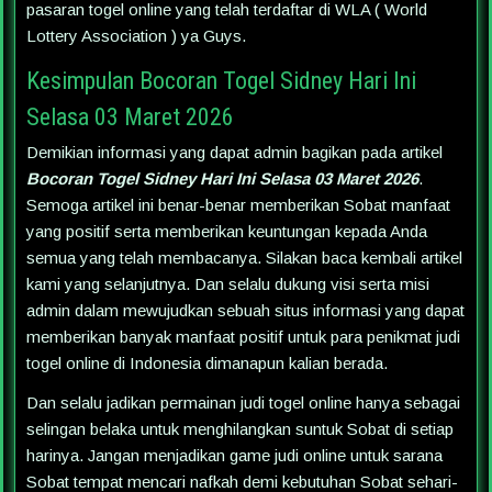
pasaran togel online yang telah terdaftar di WLA ( World
Lottery Association ) ya Guys.
Kesimpulan Bocoran Togel Sidney Hari Ini
Selasa 03 Maret 2026
Demikian informasi yang dapat admin bagikan pada artikel
Bocoran Togel Sidney Hari Ini Selasa 03 Maret 2026
.
Semoga artikel ini benar-benar memberikan Sobat manfaat
yang positif serta memberikan keuntungan kepada Anda
semua yang telah membacanya. Silakan baca kembali artikel
kami yang selanjutnya. Dan selalu dukung visi serta misi
admin dalam mewujudkan sebuah situs informasi yang dapat
memberikan banyak manfaat positif untuk para penikmat judi
togel online di Indonesia dimanapun kalian berada.
Dan selalu jadikan permainan judi togel online hanya sebagai
selingan belaka untuk menghilangkan suntuk Sobat di setiap
harinya. Jangan menjadikan game judi online untuk sarana
Sobat tempat mencari nafkah demi kebutuhan Sobat sehari-