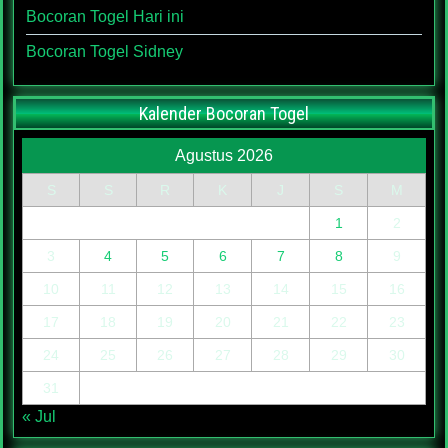
Bocoran Togel Hari ini
Bocoran Togel Sidney
Kalender Bocoran Togel
Agustus 2026
S
S
R
K
J
S
M
1
2
3
4
5
6
7
8
9
10
11
12
13
14
15
16
17
18
19
20
21
22
23
24
25
26
27
28
29
30
31
« Jul