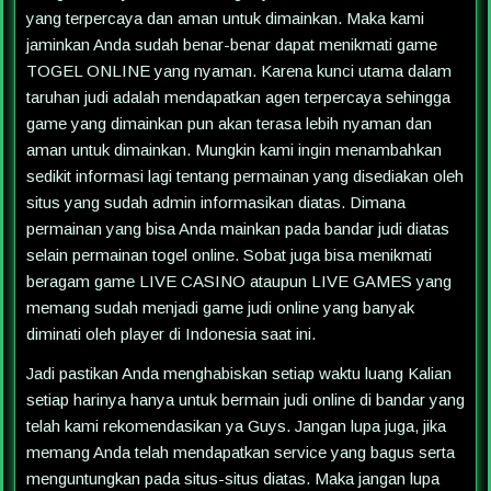
yang terpercaya dan aman untuk dimainkan. Maka kami
jaminkan Anda sudah benar-benar dapat menikmati game
TOGEL ONLINE yang nyaman. Karena kunci utama dalam
taruhan judi adalah mendapatkan agen terpercaya sehingga
game yang dimainkan pun akan terasa lebih nyaman dan
aman untuk dimainkan. Mungkin kami ingin menambahkan
sedikit informasi lagi tentang permainan yang disediakan oleh
situs yang sudah admin informasikan diatas. Dimana
permainan yang bisa Anda mainkan pada bandar judi diatas
selain permainan togel online. Sobat juga bisa menikmati
beragam game LIVE CASINO ataupun LIVE GAMES yang
memang sudah menjadi game judi online yang banyak
diminati oleh player di Indonesia saat ini.
Jadi pastikan Anda menghabiskan setiap waktu luang Kalian
setiap harinya hanya untuk bermain judi online di bandar yang
telah kami rekomendasikan ya Guys. Jangan lupa juga, jika
memang Anda telah mendapatkan service yang bagus serta
menguntungkan pada situs-situs diatas. Maka jangan lupa