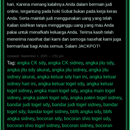
hari. Karena menang kalahnya Anda dalam bermain judi
online, tergantung pada hoki Sobat bukan pada kerja keras
Anda. Serta mainlah judi menggunakan uang yang telah
Kalian sisihkan tanpa mengganggu uang yang mau Anda
pakai untuk menafkahi keluarga Anda. Terima kasih telah
menerima nasehat dari kami dan semoga nasehat kami juga
bermanfaat bagi Anda semua. Salam JACKPOT!
Updated: September 1, 2025 — 2:51 pm
Tag:
angka CK sdy
,
angka CK sidney
,
angka jitu sdy
,
angka jitu sdy akurat
,
angka jitu sidney
,
angka jitu
sidney akurat
,
angka keluar sdy hari ini
,
angka keluar
sidney hari ini
,
angka keluar togel sdy
,
angka keluar
togel sidney
,
angka main togel sdy
,
angka main togel
sidney
,
angka paten togel sdy
,
angka paten togel sidney
,
bandar judi togel sdy
,
bandar judi togel sidney
,
bandar
togel sdy
,
bandar togel sidney
,
bbfs angka sdy
,
bbfs
angka sidney
,
bocoran sdy
,
bocoran shio togel sdy
,
bocoran shio togel sidney
,
bocoran sidney
,
bocoran