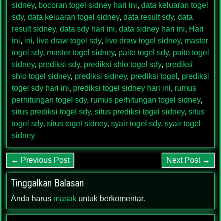
sidney
,
bocoran togel sidney hari ini
,
data keluaran togel
sdy
,
data keluaran togel sidney
,
data result sdy
,
data
result sidney
,
data sdy hari ini
,
data sidney hari ini
,
Hari
ini
,
ini
,
live draw togel sdy
,
live draw togel sidney
,
master
togel sdy
,
master togel sidney
,
paito togel sdy
,
paito togel
sidney
,
prediksi sdy
,
prediksi shio togel sdy
,
prediksi
shio togel sidney
,
prediksi sidney
,
prediksi togel
,
prediksi
togel sdy hari ini
,
prediksi togel sidney hari ini
,
rumus
perhitungan togel sdy
,
rumus perhitungan togel sidney
,
situs prediksi togel sdy
,
situs prediksi togel sidney
,
situs
togel sdy
,
situs togel sidney
,
syair togel sdy
,
syair togel
sidney
← Previous Post
Next Post →
Tinggalkan Balasan
Anda harus
masuk
untuk berkomentar.