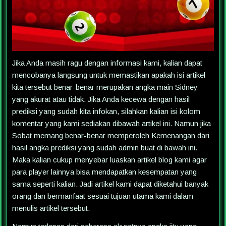
Jika Anda masih ragu dengan informasi kami, kalian dapat
mencobanya langsung untuk memastikan apakah isi artikel
kita tersebut benar-benar merupakan angka main Sidney
yang akurat atau tidak. Jika Anda kecewa dengan hasil
prediksi yang sudah kita infokan, silahkan kalian isi kolom
komentar yang kami sediakan dibawah artikel ini. Namun jika
Sobat memang benar-benar memperoleh Kemenangan dari
hasil angka prediksi yang sudah admin buat di bawah ini.
Maka kalian cukup menyebar luaskan artikel blog kami agar
para player lainnya bisa mendapatkan kesempatan yang
sama seperti kalian. Jadi artikel kami dapat diketahui banyak
orang dan bermanfaat sesuai tujuan utama kami dalam
menulis artikel tersebut.