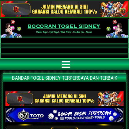
Bocoran Togel Sidney AKURAT
Bocoran angka jitu togel sidney paling akurat | prediksi situs agen bandar
togel sidney terpercaya | nomor main sidney | data keluaran sidney hari ini
BANDAR TOGEL SIDNEY TERPERCAYA DAN TERBAIK