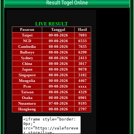
Result Togel Online