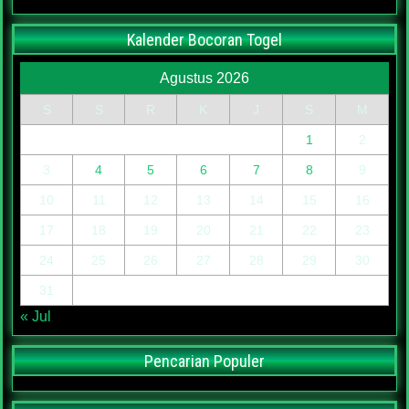
Kalender Bocoran Togel
Agustus 2026
S
S
R
K
J
S
M
1
2
3
4
5
6
7
8
9
10
11
12
13
14
15
16
17
18
19
20
21
22
23
24
25
26
27
28
29
30
31
« Jul
Pencarian Populer