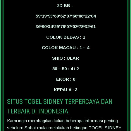
2D BB :
59*19*93*69*62*87*66*86*22*04
36*90*34*29*78*07*02*78*32*61
COLOK BEBAS : 1
COLOK MACAU : 1 – 4
SHIO : ULAR
50 – 50 : 4 / 2
EKOR : 0
KEPALA : 3
SITUS TOGEL SIDNEY TERPERCAYA DAN
TERBAIK DI INDONESIA
Kami ingin membagikan kalian beberapa informasi penting
sebelum Sobat mulai melakukan bettingan TOGEL SIDNEY