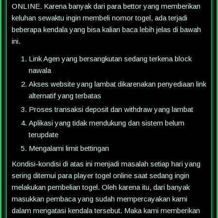
ONLINE. Karena banyak dari para bettor yang memberikan
keluhan sewaktu ingin membeli nomor togel, ada terjadi
beberapa kendala yang bisa kalian baca lebih jelas di bawah
ini.
Link Agen yang bersangkutan sedang terkena block
nawala
Akses website yang lambat dikarenakan penyediaan link
alternatif yang terbatas
Proses transaksi deposit dan withdraw yang lambat
Aplikasi yang tidak mendukung dan sistem belum
terupdate
Mengalami limit bettingan
Kondisi-kondisi di atas ini menjadi masalah setiap hari yang
sering ditemui para player togel online saat sedang ingin
melakukan pembelian togel. Oleh karena itu, dari banyak
masukkan pembaca yang sudah mempercayakan kami
dalam mengatasi kendala tersebut. Maka kami memberikan