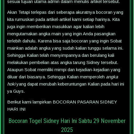
sesuai tujuan utama admin dalam menulis artikel tersebut.
Akan Tetapi terlepas dari seberapa akuratnya bocoran yang
kita rumuskan pada artikel-artikel kami setiap harinya. Kita
juga ingin memberikan masukkan agar kalian lebih
mengutamakan angka main yang ingin Anda pasangkan
terlebih dahulu. Karena bisa saja bocoran yang ingin Sobat
mainkan adalah angka yang sudah kalian tunggu selama ini.
Sehingga Kalian telah menyimpannya dan berulang kali
melakukan pembelian atas angka tarung Sidney tersebut.
Ataupun Sobat memiliki mimpi dan kejadian-kejadian yang
diluar dari biasanya. Sehingga Kalian memperoleh
angka
hoki
yang dapat merubah keberuntungan Kalian pada hari ini
ya Guys.
Berikut kami lampirkan BOCORAN PASARAN SIDNEY
HARI INI
Bocoran Togel Sidney Hari Ini Sabtu 29 November
2025