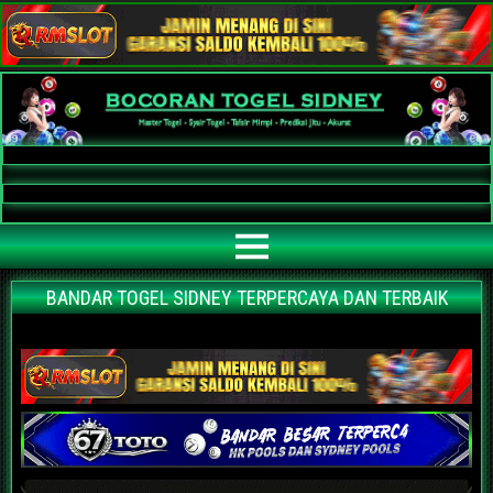
Bocoran Togel Sidney AKURAT
Bocoran angka jitu togel sidney paling akurat | prediksi situs agen bandar
togel sidney terpercaya | nomor main sidney | data keluaran sidney hari ini
BANDAR TOGEL SIDNEY TERPERCAYA DAN TERBAIK