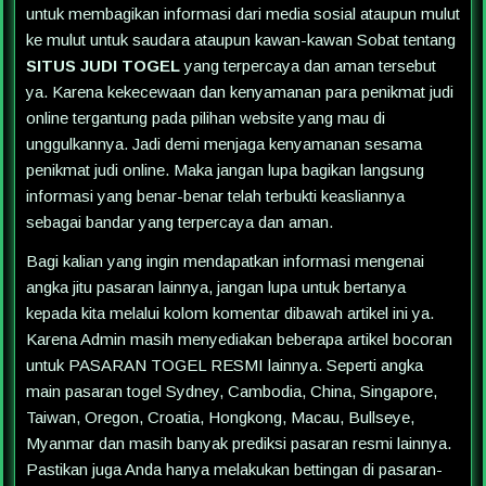
untuk membagikan informasi dari media sosial ataupun mulut
ke mulut untuk saudara ataupun kawan-kawan Sobat tentang
SITUS JUDI TOGEL
yang terpercaya dan aman tersebut
ya. Karena kekecewaan dan kenyamanan para penikmat judi
online tergantung pada pilihan website yang mau di
unggulkannya. Jadi demi menjaga kenyamanan sesama
penikmat judi online. Maka jangan lupa bagikan langsung
informasi yang benar-benar telah terbukti keasliannya
sebagai bandar yang terpercaya dan aman.
Bagi kalian yang ingin mendapatkan informasi mengenai
angka jitu pasaran lainnya, jangan lupa untuk bertanya
kepada kita melalui kolom komentar dibawah artikel ini ya.
Karena Admin masih menyediakan beberapa artikel bocoran
untuk PASARAN TOGEL RESMI lainnya. Seperti angka
main pasaran togel Sydney, Cambodia, China, Singapore,
Taiwan, Oregon, Croatia, Hongkong, Macau, Bullseye,
Myanmar dan masih banyak prediksi pasaran resmi lainnya.
Pastikan juga Anda hanya melakukan bettingan di pasaran-