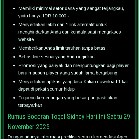
Memiliki minimal setor dana yang sangat terjangkau,
yaitu hanya IDR 10.000,-
Menyediakan lebih dari 1 link alternatif untuk
menghindarkan Anda dari kendala saat mengakses
website
Memberikan Anda limit taruhan tanpa batas
Bebas line sesuai yang Anda inginkan
Promosi yang banyak dan menguntungkan bagi player
baru maupun player yang sudah lama bergabung
Menyediakan aplikasi yang bisa Kalian download 1 kali
dapat di pakai seumur hidup
Terjamin kemenangan yang besar pun pasti akan
terbayarkan
Rumus Bocoran Togel Sidney Hari Ini Sabtu 29
November 2025
Dengan adanya informasi prediksi serta rekomendasi Agen