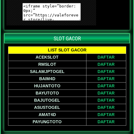
SLOT GACOR
LIST SLOT GACOR
ACEKSLOT
DAFTAR
RMSLOT
DAFTAR
SALAMJPTOGEL
DAFTAR
BAIM4D
DAFTAR
HUJANTOTO
DAFTAR
BAYUTOTO
DAFTAR
BAJUTOGEL
DAFTAR
ASUSTOGEL
DAFTAR
AMAT4D
DAFTAR
PAYUNGTOTO
DAFTAR