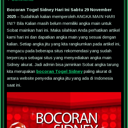
Bocoran Togel Sidney Hari Ini Sabtu 29 November
2025
– Sudahkah kalian memperoleh ANGKA MAIN HARI
INI? Bila Kalian masih belum memiliki angka main untuk
Sobat mainkan hari ini. Maka silahkan Anda perhatikan artikel
kami hari ini dan dapatkan angka main yang sesuai dengan
kalian. Setiap angka jitu yang kita rangkumkan pada artikel ini,
mengacu pada beberapa situs rekomendasi yang sudah
terpercaya sebagai situs yang menyediakan angka main
Sidney akurat. Jadi admin bisa jaminkan Sobat angka tarung
kita merupakan
bocoran Togel Sidney
paling akurat di
antara website penyedia angka jitu yang ada di Indonesia
saat ini.