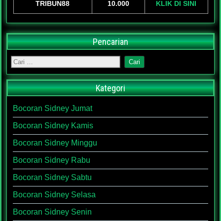
TRIBUN88
10.000
KLIK DI SINI
Pencarian
Kategori
Bocoran Sidney Jumat
Bocoran Sidney Kamis
Bocoran Sidney Minggu
Bocoran Sidney Rabu
Bocoran Sidney Sabtu
Bocoran Sidney Selasa
Bocoran Sidney Senin