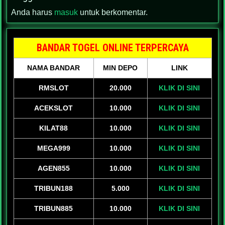
Anda harus
masuk
untuk berkomentar.
BANDAR TOGEL ONLINE TERPERCAYA
NAMA BANDAR
MIN DEPO
LINK
RMSLOT
20.000
KLIK DI SINI
ACEKSLOT
10.000
KLIK DI SINI
KILAT88
10.000
KLIK DI SINI
MEGA999
10.000
KLIK DI SINI
AGEN855
10.000
KLIK DI SINI
TRIBUN188
5.000
KLIK DI SINI
TRIBUN885
10.000
KLIK DI SINI