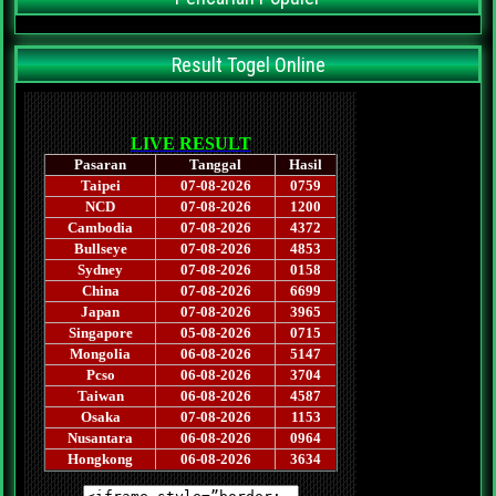
Result Togel Online