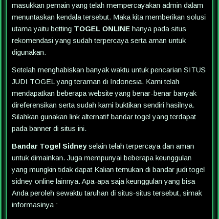
masukkan pemain yang telah mempercayakan admin dalam
menuntaskan kendala tersebut. Maka kita memberikan solusi
utama yaitu betting
TOGEL ONLINE
hanya pada situs
rekomendasi yang sudah terpercaya serta aman untuk
digunakan.
Setelah menghabiskan banyak waktu untuk pencarian SITUS
JUDI TOGEL yang teraman di Indonesia. Kami telah
mendapatkan beberapa website yang benar-benar banyak
direferensikan serta sudah kami buktikan sendiri hasilnya.
Silahkan gunakan link alternatif bandar togel yang terdapat
pada banner di situs ini.
Bandar Togel Sidney
selain telah terpercaya dan aman
untuk dimainkan. Juga mempunyai beberapa keunggulan
yang mungkin tidak dapat Kalian temukan di bandar judi togel
sidney online lainnya. Apa-apa saja keunggulan yang bisa
Anda peroleh sewaktu taruhan di situs-situs tersebut, simak
informasinya :