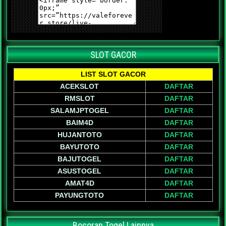
SLOT GACOR
LIST SLOT GACOR
ACEKSLOT
DAFTAR
RMSLOT
DAFTAR
SALAMJPTOGEL
DAFTAR
BAIM4D
DAFTAR
HUJANTOTO
DAFTAR
BAYUTOTO
DAFTAR
BAJUTOGEL
DAFTAR
ASUSTOGEL
DAFTAR
AMAT4D
DAFTAR
PAYUNGTOTO
DAFTAR
Bocoran Togel Lainnya