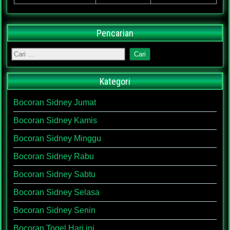
Pencarian
Kategori
Bocoran Sidney Jumat
Bocoran Sidney Kamis
Bocoran Sidney Minggu
Bocoran Sidney Rabu
Bocoran Sidney Sabtu
Bocoran Sidney Selasa
Bocoran Sidney Senin
Bocoran Togel Hari ini