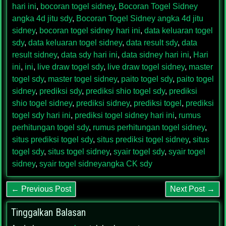
hari ini
,
bocoran togel sidney
,
Bocoran Togel Sidney
angka 4d jitu sdy
,
Bocoran Togel Sidney angka 4d jitu
sidney
,
bocoran togel sidney hari ini
,
data keluaran togel
sdy
,
data keluaran togel sidney
,
data result sdy
,
data
result sidney
,
data sdy hari ini
,
data sidney hari ini
,
Hari
ini
,
ini
,
live draw togel sdy
,
live draw togel sidney
,
master
togel sdy
,
master togel sidney
,
paito togel sdy
,
paito togel
sidney
,
prediksi sdy
,
prediksi shio togel sdy
,
prediksi
shio togel sidney
,
prediksi sidney
,
prediksi togel
,
prediksi
togel sdy hari ini
,
prediksi togel sidney hari ini
,
rumus
perhitungan togel sdy
,
rumus perhitungan togel sidney
,
situs prediksi togel sdy
,
situs prediksi togel sidney
,
situs
togel sdy
,
situs togel sidney
,
syair togel sdy
,
syair togel
sidney
,
syair togel sidneyangka CK sdy
← Previous Post
Next Post →
Tinggalkan Balasan