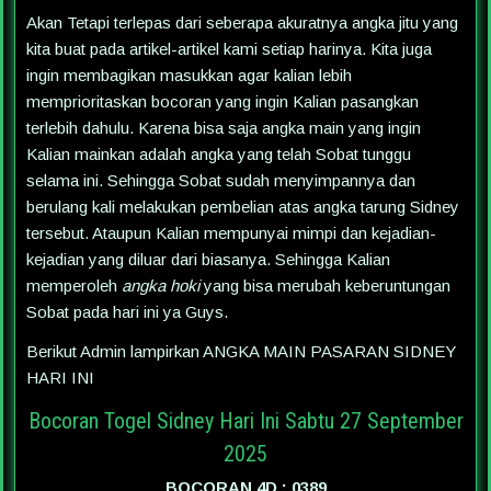
Akan Tetapi terlepas dari seberapa akuratnya angka jitu yang
kita buat pada artikel-artikel kami setiap harinya. Kita juga
ingin membagikan masukkan agar kalian lebih
memprioritaskan bocoran yang ingin Kalian pasangkan
terlebih dahulu. Karena bisa saja angka main yang ingin
Kalian mainkan adalah angka yang telah Sobat tunggu
selama ini. Sehingga Sobat sudah menyimpannya dan
berulang kali melakukan pembelian atas angka tarung Sidney
tersebut. Ataupun Kalian mempunyai mimpi dan kejadian-
kejadian yang diluar dari biasanya. Sehingga Kalian
memperoleh
angka hoki
yang bisa merubah keberuntungan
Sobat pada hari ini ya Guys.
Berikut Admin lampirkan ANGKA MAIN PASARAN SIDNEY
HARI INI
Bocoran Togel Sidney Hari Ini Sabtu 27 September
2025
BOCORAN 4D : 0389