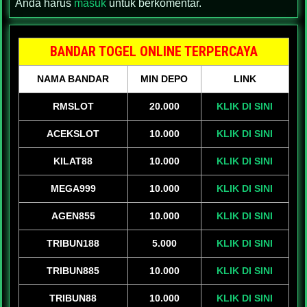
Anda harus
masuk
untuk berkomentar.
BANDAR TOGEL ONLINE TERPERCAYA
NAMA BANDAR
MIN DEPO
LINK
RMSLOT
20.000
KLIK DI SINI
ACEKSLOT
10.000
KLIK DI SINI
KILAT88
10.000
KLIK DI SINI
MEGA999
10.000
KLIK DI SINI
AGEN855
10.000
KLIK DI SINI
TRIBUN188
5.000
KLIK DI SINI
TRIBUN885
10.000
KLIK DI SINI
TRIBUN88
10.000
KLIK DI SINI