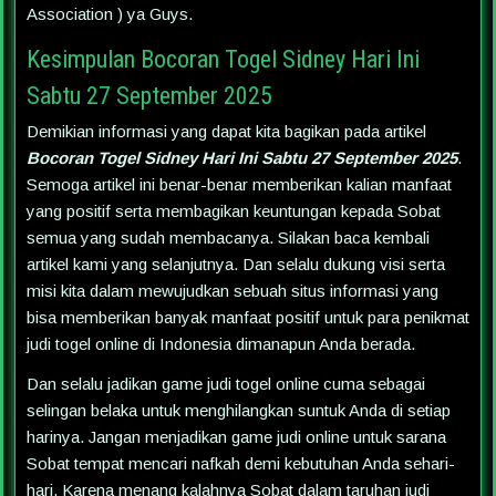
Association ) ya Guys.
Kesimpulan Bocoran Togel Sidney Hari Ini
Sabtu 27 September 2025
Demikian informasi yang dapat kita bagikan pada artikel
Bocoran Togel Sidney Hari Ini Sabtu 27 September 2025
.
Semoga artikel ini benar-benar memberikan kalian manfaat
yang positif serta membagikan keuntungan kepada Sobat
semua yang sudah membacanya. Silakan baca kembali
artikel kami yang selanjutnya. Dan selalu dukung visi serta
misi kita dalam mewujudkan sebuah situs informasi yang
bisa memberikan banyak manfaat positif untuk para penikmat
judi togel online di Indonesia dimanapun Anda berada.
Dan selalu jadikan game judi togel online cuma sebagai
selingan belaka untuk menghilangkan suntuk Anda di setiap
harinya. Jangan menjadikan game judi online untuk sarana
Sobat tempat mencari nafkah demi kebutuhan Anda sehari-
hari. Karena menang kalahnya Sobat dalam taruhan judi