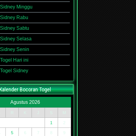
 Sidney Minggu
 Sidney Rabu
Sidney Sabtu
Sidney Selasa
Sidney Senin
Togel Hari ini
Togel Sidney
Kalender Bocoran Togel
Agustus 2026
S
R
K
J
S
M
1
2
4
5
6
7
8
9