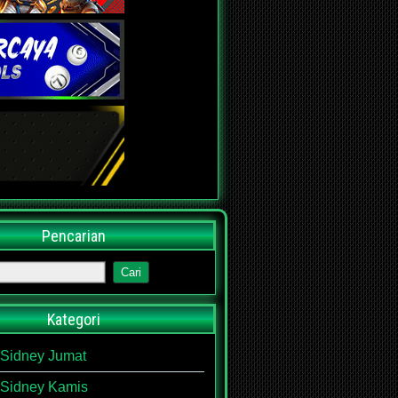
Pencarian
Kategori
Sidney Jumat
 Sidney Kamis