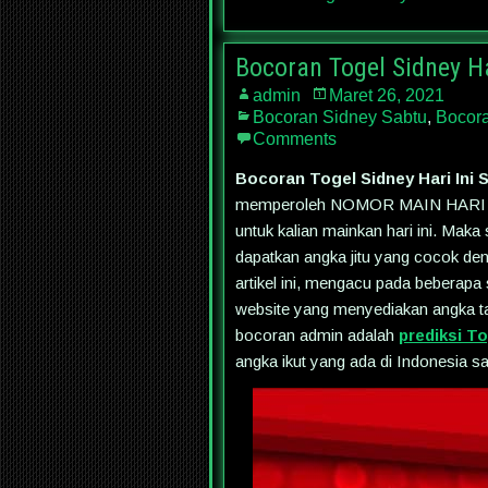
Bocoran Togel Sidney Ha
admin
Maret 26, 2021
Bocoran Sidney Sabtu
,
Bocora
Comments
Bocoran Togel Sidney Hari Ini 
memperoleh NOMOR MAIN HARI INI
untuk kalian mainkan hari ini. Maka 
dapatkan angka jitu yang cocok den
artikel ini, mengacu pada beberapa
website yang menyediakan angka tar
bocoran admin adalah
prediksi T
angka ikut yang ada di Indonesia saa