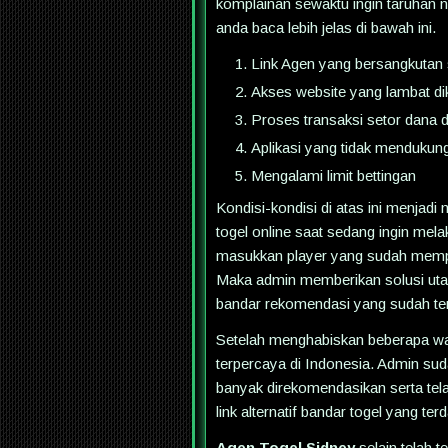
komplainan sewaktu ingin taruhan n
anda baca lebih jelas di bawah ini.
Link Agen yang bersangkutan 
Akses website yang lambat dik
Proses transaksi setor dana 
Aplikasi yang tidak mendukun
Mengalami limit bettingan
Kondisi-kondisi di atas ini menjadi 
togel online saat sedang ingin mela
masukkan player yang sudah mempe
Maka admin memberikan solusi ut
bandar rekomendasi yang sudah te
Setelah menghabiskan beberapa w
terpercaya di Indonesia. Admin s
banyak direkomendasikan serta tela
link alternatif bandar togel yang ter
Agen Togel Sidney
selain telah 