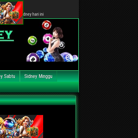
a keluaran sidney hari ini
ey Sabtu
Sidney Minggu