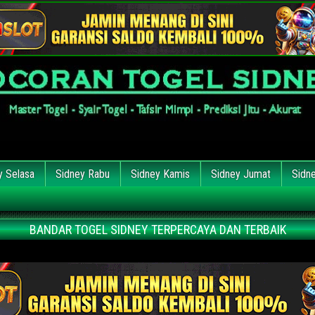
t | prediksi situs agen bandar togel sidney terpercaya | nomor main sidney | dat
y Selasa
Sidney Rabu
Sidney Kamis
Sidney Jumat
Sidn
BANDAR TOGEL SIDNEY TERPERCAYA DAN TERBAIK