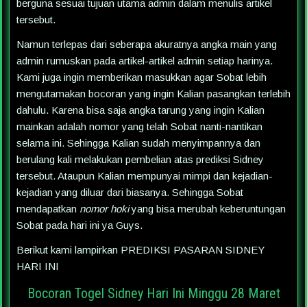
berguna sesuai tujuan utama admin dalam menulis artikel
tersebut.
Namun terlepas dari seberapa akuratnya angka main yang
admin rumuskan pada artikel-artikel admin setiap harinya.
Kami juga ingin memberikan masukkan agar Sobat lebih
mengutamakan bocoran yang ingin Kalian pasangkan terlebih
dahulu. Karena bisa saja angka tarung yang ingin Kalian
mainkan adalah nomor yang telah Sobat nanti-nantikan
selama ini. Sehingga Kalian sudah menyimpannya dan
berulang kali melakukan pembelian atas prediksi Sidney
tersebut. Ataupun Kalian mempunyai mimpi dan kejadian-
kejadian yang diluar dari biasanya. Sehingga Sobat
mendapatkan
nomor hoki
yang bisa merubah keberuntungan
Sobat pada hari ini ya Guys.
Berikut kami lampirkan PREDIKSI PASARAN SIDNEY
HARI INI
Bocoran Togel Sidney Hari Ini Minggu 28 Maret