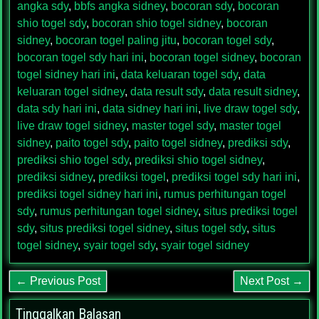
angka sdy
,
bbfs angka sidney
,
bocoran sdy
,
bocoran
shio togel sdy
,
bocoran shio togel sidney
,
bocoran
sidney
,
bocoran togel paling jitu
,
bocoran togel sdy
,
bocoran togel sdy hari ini
,
bocoran togel sidney
,
bocoran
togel sidney hari ini
,
data keluaran togel sdy
,
data
keluaran togel sidney
,
data result sdy
,
data result sidney
,
data sdy hari ini
,
data sidney hari ini
,
live draw togel sdy
,
live draw togel sidney
,
master togel sdy
,
master togel
sidney
,
paito togel sdy
,
paito togel sidney
,
prediksi sdy
,
prediksi shio togel sdy
,
prediksi shio togel sidney
,
prediksi sidney
,
prediksi togel
,
prediksi togel sdy hari ini
,
prediksi togel sidney hari ini
,
rumus perhitungan togel
sdy
,
rumus perhitungan togel sidney
,
situs prediksi togel
sdy
,
situs prediksi togel sidney
,
situs togel sdy
,
situs
togel sidney
,
syair togel sdy
,
syair togel sidney
← Previous Post
Next Post →
Tinggalkan Balasan