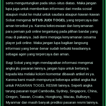
serta menguntungkan pada situs-situs diatas. Maka jangan
lupa juga untuk memberikan informasi dari media sosial
ataupun mulut ke mulut untuk saudara ataupun kawan-kawan
Sobat mengenai
SITUS JUDI TOGEL
yang terpercaya dan
aman tersebut ya. Karena kekecewaan dan kenyamanan
para pemain judi online tergantung pada pilihan bandar yang
mau di pakainya. Jadi demi menjaga kenyamanan sesama
player judi online. Maka jangan lupa bagikan langsung
informasi yang benar-benar sudah terbukti keasliannya
sebagai agen yang terpercaya dan aman.
Bagi Sobat yang ingin mendapatkan informasi mengenai
angka jitu pasaran lainnya, jangan lupa untuk bertanya
kepada kita melalui kolom komentar dibawah artikel ini ya.
Karena kami masih mempunyai beberapa artikel angka ikut
untuk PASARAN TOGEL RESMI lainnya. Seperti angka
tarung pasaran togel Cambodia, Sydney, Singapore, China,
Oregon, Taiwan, Croatia, Hongkong, Macau, Bullseye,
Myanmar dan masih banyak prediksi pasaran resmi lainnya.