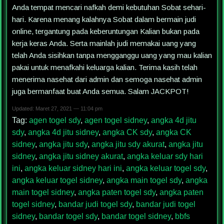
Anda tempat mencari nafkah demi kebutuhan Sobat sehari-
hari. Karena menang kalahnya Sobat dalam bermain judi
online, tergantung pada keberuntungan Kalian bukan pada
kerja keras Anda. Serta mainlah judi memakai uang yang
telah Anda sisihkan tanpa mengganggu uang yang mau kalian
pakai untuk menafkahi keluarga kalian. Terima kasih telah
menerima nasehat dari admin dan semoga nasehat admin
juga bermanfaat buat Anda semua. Salam JACKPOT!
Updated: Maret 27, 2021 — 11:04 pm
Tag:
agen togel sdy
,
agen togel sidney
,
angka 4d jitu
sdy
,
angka 4d jitu sidney
,
angka CK sdy
,
angka CK
sidney
,
angka jitu sdy
,
angka jitu sdy akurat
,
angka jitu
sidney
,
angka jitu sidney akurat
,
angka keluar sdy hari
ini
,
angka keluar sidney hari ini
,
angka keluar togel sdy
,
angka keluar togel sidney
,
angka main togel sdy
,
angka
main togel sidney
,
angka paten togel sdy
,
angka paten
togel sidney
,
bandar judi togel sdy
,
bandar judi togel
sidney
,
bandar togel sdy
,
bandar togel sidney
,
bbfs