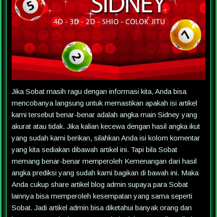
Jika Sobat masih ragu dengan informasi kita, Anda bisa
mencobanya langsung untuk memastikan apakah isi artikel
kami tersebut benar-benar adalah angka main Sidney yang
akurat atau tidak. Jika kalian kecewa dengan hasil angka ikut
yang sudah kami berikan, silahkan Anda isi kolom komentar
yang kita sediakan dibawah artikel ini. Tapi bila Sobat
memang benar-benar memperoleh Kemenangan dari hasil
angka prediksi yang sudah kami bagikan di bawah ini. Maka
Anda cukup share artikel blog admin supaya para Sobat
lainnya bisa memperoleh kesempatan yang sama seperti
Sobat. Jadi artikel admin bisa diketahui banyak orang dan