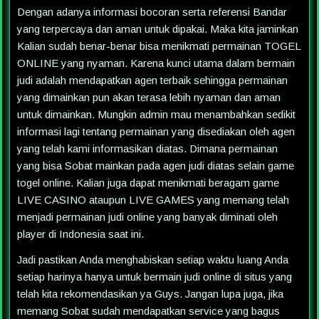
Dengan adanya informasi bocoran serta referensi Bandar
yang terpercaya dan aman untuk dipakai. Maka kita jaminkan
Kalian sudah benar-benar bisa menikmati permainan TOGEL
ONLINE yang nyaman. Karena kunci utama dalam bermain
judi adalah mendapatkan agen terbaik sehingga permainan
yang dimainkan pun akan terasa lebih nyaman dan aman
untuk dimainkan. Mungkin admin mau menambahkan sedikit
informasi lagi tentang permainan yang disediakan oleh agen
yang telah kami informasikan diatas. Dimana permainan
yang bisa Sobat mainkan pada agen judi diatas selain game
togel online. Kalian juga dapat menikmati beragam game
LIVE CASINO ataupun LIVE GAMES yang memang telah
menjadi permainan judi online yang banyak diminati oleh
player di Indonesia saat ini.
Jadi pastikan Anda menghabiskan setiap waktu luang Anda
setiap harinya hanya untuk bermain judi online di situs yang
telah kita rekomendasikan ya Guys. Jangan lupa juga, jika
memang Sobat sudah mendapatkan service yang bagus