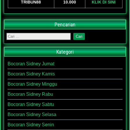
TRIBUN88
10.000
KLIK DI SINI
Pencarian
Kategori
Bocoran Sidney Jumat
Bocoran Sidney Kamis
Bocoran Sidney Minggu
Bocoran Sidney Rabu
Bocoran Sidney Sabtu
Bocoran Sidney Selasa
Bocoran Sidney Senin