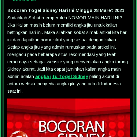
Bocoran Togel Sidney Hari Ini Minggu 28 Maret 2021
–
Sudahkah Sobat memperoleh NOMOR MAIN HARI INI?
Jika Kalian masih belum memiliki angka jitu untuk kalian
bettingkan hari ini. Maka silahkan sobat simak artikel kita hari
ini dan dapatkan nomor ikut yang sesuai dengan kalian.
Setiap angka jitu yang admin rumuskan pada artikel ini,
mengacu pada beberapa situs rekomendasi yang telah
terpercaya sebagai website yang menyediakan angka tarung
Sidney akurat. Jadi kita dapat jaminkan kalian angka main
admin adalah
angka jitu Togel Sidney
paling akurat di
antara website penyedia angka jitu yang ada di Indonesia
saat ini.