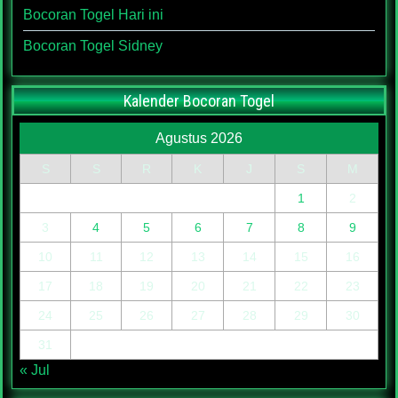
Bocoran Togel Hari ini
Bocoran Togel Sidney
Kalender Bocoran Togel
Agustus 2026
S
S
R
K
J
S
M
1
2
3
4
5
6
7
8
9
10
11
12
13
14
15
16
17
18
19
20
21
22
23
24
25
26
27
28
29
30
31
« Jul