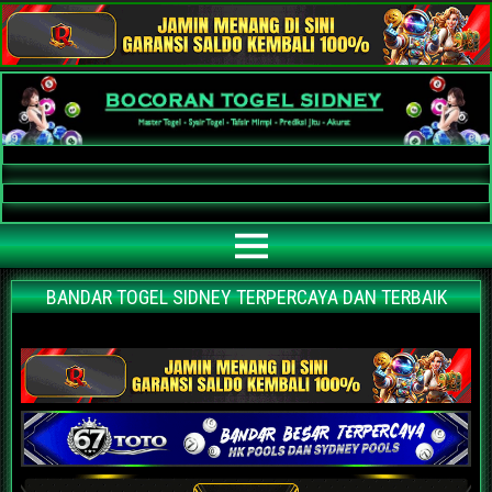
Bocoran Togel Sidney AKURAT
Bocoran angka jitu togel sidney paling akurat | prediksi situs agen bandar
togel sidney terpercaya | nomor main sidney | data keluaran sidney hari ini
BANDAR TOGEL SIDNEY TERPERCAYA DAN TERBAIK