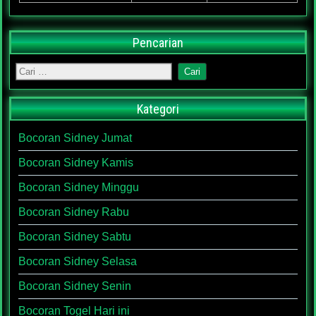
Pencarian
Kategori
Bocoran Sidney Jumat
Bocoran Sidney Kamis
Bocoran Sidney Minggu
Bocoran Sidney Rabu
Bocoran Sidney Sabtu
Bocoran Sidney Selasa
Bocoran Sidney Senin
Bocoran Togel Hari ini