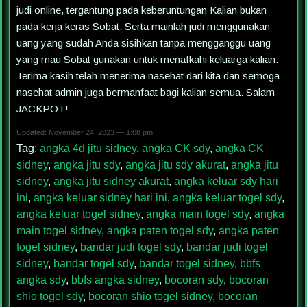
judi online, tergantung pada keberuntungan Kalian bukan
pada kerja keras Sobat. Serta mainlah judi menggunakan
uang yang sudah Anda sisihkan tanpa mengganggu uang
yang mau Sobat gunakan untuk menafkahi keluarga kalian.
Terima kasih telah menerima nasehat dari kita dan semoga
nasehat admin juga bermanfaat bagi kalian semua. Salam
JACKPOT!
Updated: November 24, 2023 — 1:08 pm
Tag:
angka 4d jitu sidney
,
angka CK sdy
,
angka CK
sidney
,
angka jitu sdy
,
angka jitu sdy akurat
,
angka jitu
sidney
,
angka jitu sidney akurat
,
angka keluar sdy hari
ini
,
angka keluar sidney hari ini
,
angka keluar togel sdy
,
angka keluar togel sidney
,
angka main togel sdy
,
angka
main togel sidney
,
angka paten togel sdy
,
angka paten
togel sidney
,
bandar judi togel sdy
,
bandar judi togel
sidney
,
bandar togel sdy
,
bandar togel sidney
,
bbfs
angka sdy
,
bbfs angka sidney
,
bocoran sdy
,
bocoran
shio togel sdy
,
bocoran shio togel sidney
,
bocoran