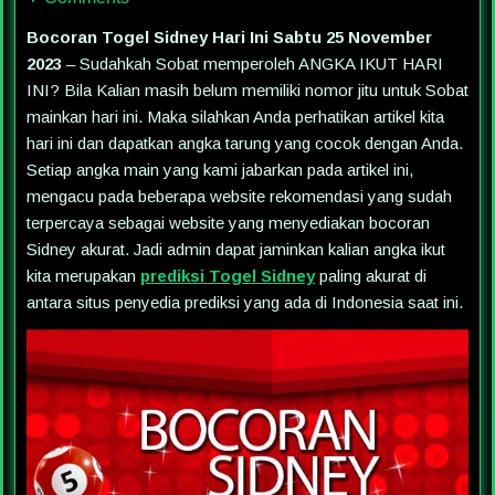
Bocoran Togel Sidney Hari Ini Sabtu 25 November
2023
– Sudahkah Sobat memperoleh ANGKA IKUT HARI
INI? Bila Kalian masih belum memiliki nomor jitu untuk Sobat
mainkan hari ini. Maka silahkan Anda perhatikan artikel kita
hari ini dan dapatkan angka tarung yang cocok dengan Anda.
Setiap angka main yang kami jabarkan pada artikel ini,
mengacu pada beberapa website rekomendasi yang sudah
terpercaya sebagai website yang menyediakan bocoran
Sidney akurat. Jadi admin dapat jaminkan kalian angka ikut
kita merupakan
prediksi Togel Sidney
paling akurat di
antara situs penyedia prediksi yang ada di Indonesia saat ini.