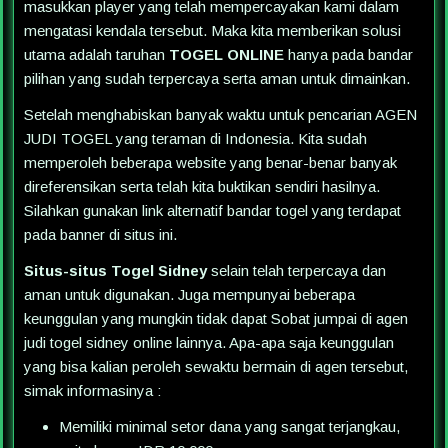
masukkan player yang telah mempercayakan kami dalam
mengatasi kendala tersebut. Maka kita memberikan solusi
utama adalah taruhan
TOGEL ONLINE
hanya pada bandar
pilihan yang sudah terpercaya serta aman untuk dimainkan.
Setelah menghabiskan banyak waktu untuk pencarian AGEN
JUDI TOGEL yang teraman di Indonesia. Kita sudah
memperoleh beberapa website yang benar-benar banyak
direferensikan serta telah kita buktikan sendiri hasilnya.
Silahkan gunakan link alternatif bandar togel yang terdapat
pada banner di situs ini.
Situs-situs Togel Sidney
selain telah terpercaya dan
aman untuk digunakan. Juga mempunyai beberapa
keunggulan yang mungkin tidak dapat Sobat jumpai di agen
judi togel sidney online lainnya. Apa-apa saja keunggulan
yang bisa kalian peroleh sewaktu bermain di agen tersebut,
simak informasinya :
Memiliki minimal setor dana yang sangat terjangkau,