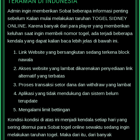
TERAMAN DI INDONESIA
Admin ingin memberikan Sobat beberapa informasi penting
sebelum Kalian mulai melakukan taruhan TOGEL SIDNEY
ONLINE. Karena banyak dari para player yang memberikan
keluhan saat ingin membeli nomor togel, ada terjadi beberapa
kendala yang dapat kalian baca lebih jelas di bawah ini.
Link Website yang bersangkutan sedang terkena block
nawala
Akses website yang lambat dikarenakan penyediaan link
alternatif yang terbatas
Proses transaksi setor dana dan withdraw yang lambat
Aplikasi yang tidak mendukung dan sistem belum
terupdate
Mengalami limit bettingan
Kondisi-kondisi di atas ini menjadi kendala setiap hari yang
sering ditemui para Sobat togel online sewaktu sedang ingin
melakukan taruhan togel. Maka dari itu, dari banyak