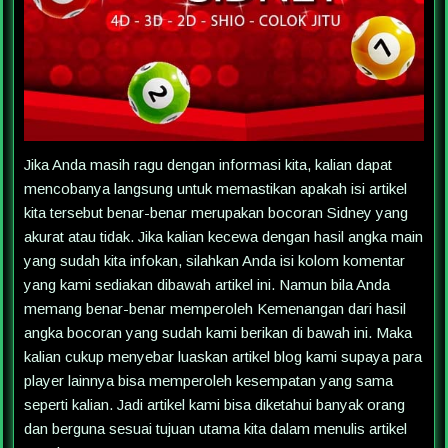
Jika Anda masih ragu dengan informasi kita, kalian dapat
mencobanya langsung untuk memastikan apakah isi artikel
kita tersebut benar-benar merupakan bocoran Sidney yang
akurat atau tidak. Jika kalian kecewa dengan hasil angka main
yang sudah kita infokan, silahkan Anda isi kolom komentar
yang kami sediakan dibawah artikel ini. Namun bila Anda
memang benar-benar memperoleh Kemenangan dari hasil
angka bocoran yang sudah kami berikan di bawah ini. Maka
kalian cukup menyebar luaskan artikel blog kami supaya para
player lainnya bisa memperoleh kesempatan yang sama
seperti kalian. Jadi artikel kami bisa diketahui banyak orang
dan berguna sesuai tujuan utama kita dalam menulis artikel