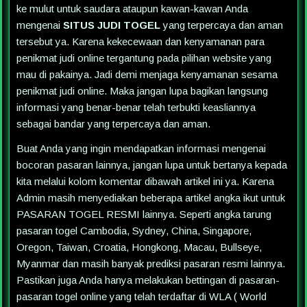
ke mulut untuk saudara ataupun kawan-kawan Anda
mengenai
SITUS JUDI TOGEL
yang terpercaya dan aman
tersebut ya. Karena kekecewaan dan kenyamanan para
penikmat judi online tergantung pada pilihan website yang
mau di pakainya. Jadi demi menjaga kenyamanan sesama
penikmat judi online. Maka jangan lupa bagikan langsung
informasi yang benar-benar telah terbukti keasliannya
sebagai bandar yang terpercaya dan aman.
Buat Anda yang ingin mendapatkan informasi mengenai
bocoran pasaran lainnya, jangan lupa untuk bertanya kepada
kita melalui kolom komentar dibawah artikel ini ya. Karena
Admin masih menyediakan beberapa artikel angka ikut untuk
PASARAN TOGEL RESMI lainnya. Seperti angka tarung
pasaran togel Cambodia, Sydney, China, Singapore,
Oregon, Taiwan, Croatia, Hongkong, Macau, Bullseye,
Myanmar dan masih banyak prediksi pasaran resmi lainnya.
Pastikan juga Anda hanya melakukan bettingan di pasaran-
pasaran togel online yang telah terdaftar di WLA ( World