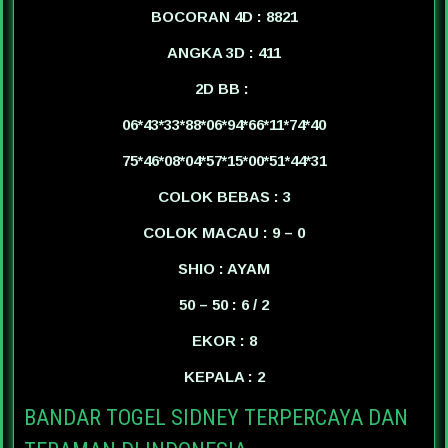
BOCORAN 4D : 8821
ANGKA 3D : 411
2D BB :
06*43*33*88*06*94*66*11*74*40
75*46*08*04*57*15*00*51*44*31
COLOK BEBAS : 3
COLOK MACAU : 9 – 0
SHIO : AYAM
50 – 50 : 6 / 2
EKOR : 8
KEPALA : 2
BANDAR TOGEL SIDNEY TERPERCAYA DAN