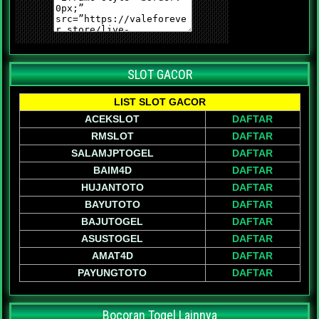
SLOT GACOR
LIST SLOT GACOR
ACEKSLOT
DAFTAR
RMSLOT
DAFTAR
SALAMJPTOGEL
DAFTAR
BAIM4D
DAFTAR
HUJANTOTO
DAFTAR
BAYUTOTO
DAFTAR
BAJUTOGEL
DAFTAR
ASUSTOGEL
DAFTAR
AMAT4D
DAFTAR
PAYUNGTOTO
DAFTAR
Bocoran Togel Lainnya