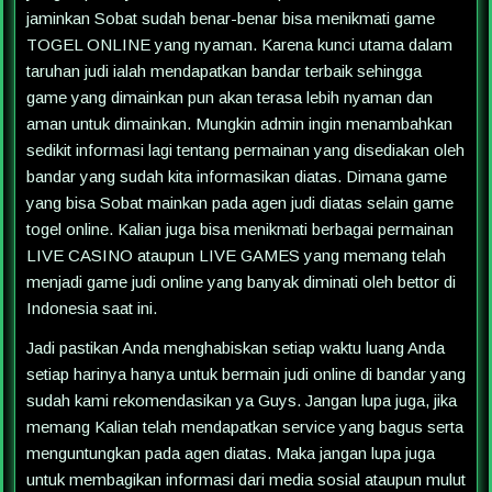
jaminkan Sobat sudah benar-benar bisa menikmati game
TOGEL ONLINE yang nyaman. Karena kunci utama dalam
taruhan judi ialah mendapatkan bandar terbaik sehingga
game yang dimainkan pun akan terasa lebih nyaman dan
aman untuk dimainkan. Mungkin admin ingin menambahkan
sedikit informasi lagi tentang permainan yang disediakan oleh
bandar yang sudah kita informasikan diatas. Dimana game
yang bisa Sobat mainkan pada agen judi diatas selain game
togel online. Kalian juga bisa menikmati berbagai permainan
LIVE CASINO ataupun LIVE GAMES yang memang telah
menjadi game judi online yang banyak diminati oleh bettor di
Indonesia saat ini.
Jadi pastikan Anda menghabiskan setiap waktu luang Anda
setiap harinya hanya untuk bermain judi online di bandar yang
sudah kami rekomendasikan ya Guys. Jangan lupa juga, jika
memang Kalian telah mendapatkan service yang bagus serta
menguntungkan pada agen diatas. Maka jangan lupa juga
untuk membagikan informasi dari media sosial ataupun mulut