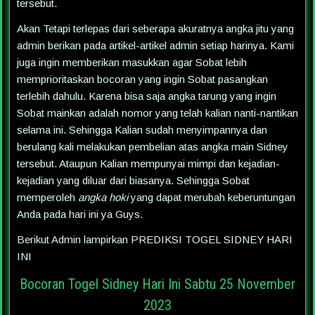
tersebut.
Akan Tetapi terlepas dari seberapa akuratnya angka jitu yang
admin berikan pada artikel-artikel admin setiap harinya. Kami
juga ingin memberikan masukkan agar Sobat lebih
memprioritaskan bocoran yang ingin Sobat pasangkan
terlebih dahulu. Karena bisa saja angka tarung yang ingin
Sobat mainkan adalah nomor yang telah kalian nanti-nantikan
selama ini. Sehingga Kalian sudah menyimpannya dan
berulang kali melakukan pembelian atas angka main Sidney
tersebut. Ataupun Kalian mempunyai mimpi dan kejadian-
kejadian yang diluar dari biasanya. Sehingga Sobat
memperoleh
angka hoki
yang dapat merubah keberuntungan
Anda pada hari ini ya Guys.
Berikut Admin lampirkan PREDIKSI TOGEL SIDNEY HARI
INI
Bocoran Togel Sidney Hari Ini Sabtu 25 November
2023