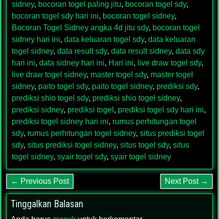
sidney
,
bocoran togel paling jitu
,
bocoran togel sdy
,
bocoran togel sdy hari ini
,
bocoran togel sidney
,
Bocoran Togel Sidney angka 4d jitu sdy
,
bocoran togel
sidney hari ini
,
data keluaran togel sdy
,
data keluaran
togel sidney
,
data result sdy
,
data result sidney
,
data sdy
hari ini
,
data sidney hari ini
,
Hari ini
,
live draw togel sdy
,
live draw togel sidney
,
master togel sdy
,
master togel
sidney
,
paito togel sdy
,
paito togel sidney
,
prediksi sdy
,
prediksi shio togel sdy
,
prediksi shio togel sidney
,
prediksi sidney
,
prediksi togel
,
prediksi togel sdy hari ini
,
prediksi togel sidney hari ini
,
rumus perhitungan togel
sdy
,
rumus perhitungan togel sidney
,
situs prediksi togel
sdy
,
situs prediksi togel sidney
,
situs togel sdy
,
situs
togel sidney
,
syair togel sdy
,
syair togel sidney
← Previous Post
Next Post →
Tinggalkan Balasan