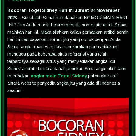
Bocoran Togel Sidney Hari Ini Jumat 24 November
2023
– Sudahkah Sobat mendapatkan NOMOR MAIN HARI
INI? Jika Anda masih belum memiliki nomor jitu untuk Sobat
mainkan hari ini. Maka silahkan kalian perhatikan artikel admin
hari ini dan dapatkan nomor jitu yang cocok dengan Anda.
Setiap angka main yang kita rangkumkan pada artikel ini,
mengacu pada beberapa situs referensi yang telah
terpercaya sebagai situs yang menyediakan angka ikut
Sidney akurat. Jadi kita dapat jaminkan Anda angka ikut kami
merupakan
angka main Togel Sidney
paling akurat di
antara website penyedia angka jitu yang ada di Indonesia
saat ini.