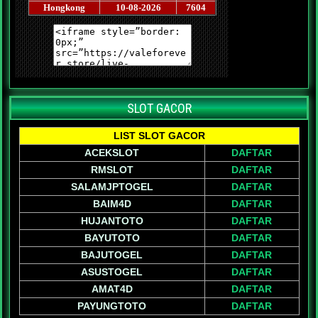
SLOT GACOR
LIST SLOT GACOR
ACEKSLOT
DAFTAR
RMSLOT
DAFTAR
SALAMJPTOGEL
DAFTAR
BAIM4D
DAFTAR
HUJANTOTO
DAFTAR
BAYUTOTO
DAFTAR
BAJUTOGEL
DAFTAR
ASUSTOGEL
DAFTAR
AMAT4D
DAFTAR
PAYUNGTOTO
DAFTAR