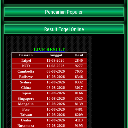
Pencarian Populer
Result Togel Online