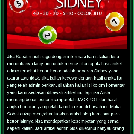
Jika Sobat masih ragu dengan informasi kami, kalian bisa
mencobanya langsung untuk memastikan apakah isi artikel
admin tersebut benar-benar adalah bocoran Sidney yang
akurat atau tidak. Jika kalian kecewa dengan hasil angka jitu
yang telah admin berikan, silahkan kalian isi kolom komentar
yang kami sediakan dibawah artikel ini. Tapi jika Anda
memang benar-benar memperoleh JACKPOT dari hasil
angka bocoran yang telah kami berikan di bawah ini. Maka
Sobat cukup menyebar luaskan artikel blog kami biar para
bettor lainnya bisa mendapatkan kesempatan yang sama
seperti kalian. Jadi artikel admin bisa diketahui banyak orang