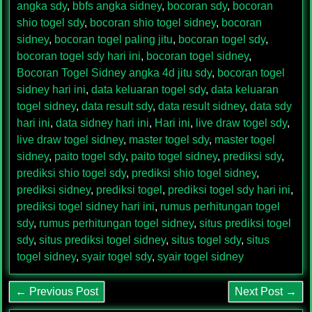
angka sdy
,
bbfs angka sidney
,
bocoran sdy
,
bocoran
shio togel sdy
,
bocoran shio togel sidney
,
bocoran
sidney
,
bocoran togel paling jitu
,
bocoran togel sdy
,
bocoran togel sdy hari ini
,
bocoran togel sidney
,
Bocoran Togel Sidney angka 4d jitu sdy
,
bocoran togel
sidney hari ini
,
data keluaran togel sdy
,
data keluaran
togel sidney
,
data result sdy
,
data result sidney
,
data sdy
hari ini
,
data sidney hari ini
,
Hari ini
,
live draw togel sdy
,
live draw togel sidney
,
master togel sdy
,
master togel
sidney
,
paito togel sdy
,
paito togel sidney
,
prediksi sdy
,
prediksi shio togel sdy
,
prediksi shio togel sidney
,
prediksi sidney
,
prediksi togel
,
prediksi togel sdy hari ini
,
prediksi togel sidney hari ini
,
rumus perhitungan togel
sdy
,
rumus perhitungan togel sidney
,
situs prediksi togel
sdy
,
situs prediksi togel sidney
,
situs togel sdy
,
situs
togel sidney
,
syair togel sdy
,
syair togel sidney
← Previous Post
Next Post →