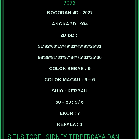
2023
BOCORAN 4D : 2027
ANGKA 3D : 994
2D BB :
51*82*60*15*49*21*43*85*26*31
98*39*81*21*97*84*75*03*35*00
COLOK BEBAS : 9
COLOK MACAU : 9 – 6
SHIO : KERBAU
50 – 50 : 9 / 6
EKOR : 7
KEPALA : 1
SITUS TOGEL SIDNEY TERPERCAYA DAN