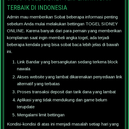
TERBAIK DI INDONESIA
Admin mau memberikan Sobat beberapa informasi penting
sebelum Anda mulai melakukan bettingan TOGEL SIDNEY
ONLINE. Karena banyak dari para pemain yang memberikan
komplainan saat ingin membeli angka togel, ada terjadi
beberapa kendala yang bisa sobat baca lebih jelas di bawah
ini.
Link Bandar yang bersangkutan sedang terkena block
nawala
Akses website yang lambat dikarenakan penyediaan link
alternatif yang terbatas
Proses transaksi deposit dan tarik dana yang lambat
Aplikasi yang tidak mendukung dan game belum
terupdate
Mengalami limit bettingan
Kondisi-kondisi di atas ini menjadi masalah setiap hari yang