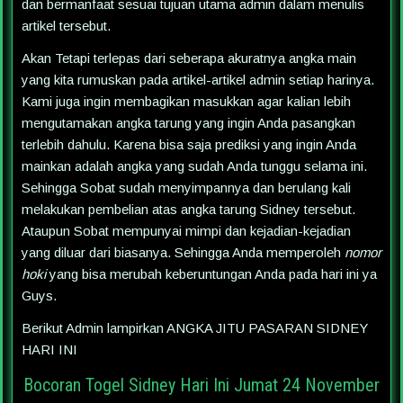
dan bermanfaat sesuai tujuan utama admin dalam menulis
artikel tersebut.
Akan Tetapi terlepas dari seberapa akuratnya angka main
yang kita rumuskan pada artikel-artikel admin setiap harinya.
Kami juga ingin membagikan masukkan agar kalian lebih
mengutamakan angka tarung yang ingin Anda pasangkan
terlebih dahulu. Karena bisa saja prediksi yang ingin Anda
mainkan adalah angka yang sudah Anda tunggu selama ini.
Sehingga Sobat sudah menyimpannya dan berulang kali
melakukan pembelian atas angka tarung Sidney tersebut.
Ataupun Sobat mempunyai mimpi dan kejadian-kejadian
yang diluar dari biasanya. Sehingga Anda memperoleh
nomor
hoki
yang bisa merubah keberuntungan Anda pada hari ini ya
Guys.
Berikut Admin lampirkan ANGKA JITU PASARAN SIDNEY
HARI INI
Bocoran Togel Sidney Hari Ini Jumat 24 November