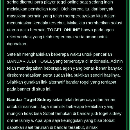
sering ditemui para player togel online saat sedang ingin
melakukan pembelian togel. Oleh karena itu, dari banyak
masukkan pemain yang telah mempercayakan kita dalam
menuntaskan kendala tersebut. Maka kita memberikan solusi
utama yaitu bermain
TOGEL ONLINE
hanya pada agen
rekomendasi yang telah terpercaya serta aman untuk
digunakan.
Setelah menghabiskan beberapa waktu untuk pencarian
BANDAR JUDI TOGEL yang terpercaya di Indonesia. Admin
telah mendapatkan beberapa agen yang benar-benar banyak
direkomendasikan serta sudah kita buktikan sendiri hasilnya.
Silahkan gunakan link alternatif bandar togel yang terdapat
pada banner di situs ini.
Bandar Togel Sidney
selain telah terpercaya dan aman
untuk dimainkan. Juga memiliki beberapa kelebihan yang
mungkin tidak bisa Sobat temukan di bandar judi togel sidney
online lainnya. Apa-apa saja keunggulan yang bisa Sobat
dapatkan saat taruhan di bandar tersebut, simak