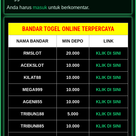
Anda harus
masuk
untuk berkomentar.
BANDAR TOGEL ONLINE TERPERCAYA
NAMA BANDAR
MIN DEPO
LINK
RMSLOT
20.000
KLIK DI SINI
ACEKSLOT
10.000
KLIK DI SINI
KILAT88
10.000
KLIK DI SINI
MEGA999
10.000
KLIK DI SINI
AGEN855
10.000
KLIK DI SINI
TRIBUN188
5.000
KLIK DI SINI
TRIBUN885
10.000
KLIK DI SINI