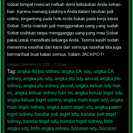
Sobat tempat mencari nafkah demi kebutuhan Anda sehari-
hari. Karena menang kalahnya Anda dalam taruhan judi
online, tergantung pada hoki Anda bukan pada kerja keras
Sobat. Serta mainlah judi menggunakan uang yang sudah
Sobat sisihkan tanpa mengganggu uang yang mau Sobat
pakai untuk menafkahi keluarga Anda. Terima kasih sudah
menerima nasehat dari kami dan semoga nasehat kita juga
bermanfaat buat kalian semua. Salam JACKPOT!
Updated: Desember 17, 2021 — 7:23 am
Tag:
angka 4d jitu sidney
,
angka CK sdy
,
angka CK
sidney
,
angka jitu sdy
,
angka jitu sdy akurat
,
angka jitu
sidney
,
angka jitu sidney akurat
,
angka keluar sdy hari
ini
,
angka keluar sidney hari ini
,
angka keluar togel sdy
,
angka keluar togel sidney
,
angka main togel sdy
,
angka
main togel sidney
,
angka paten togel sdy
,
angka paten
togel sidney
,
bandar judi togel sdy
,
bandar judi togel
sidney
,
bandar togel sdy
,
bandar togel sidney
,
bbfs
angka sdy
,
bbfs angka sidney
,
bocoran sdy
,
bocoran