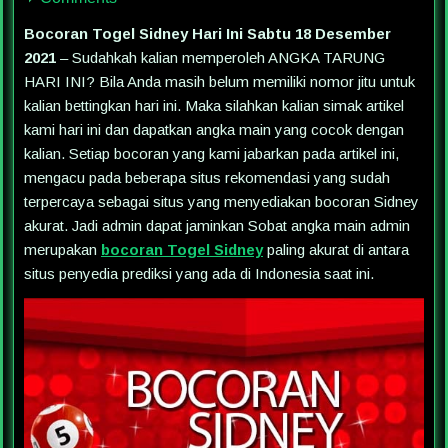
Bocoran Togel Sidney Hari Ini Sabtu 18 Desember
2021
– Sudahkah kalian memperoleh ANGKA TARUNG
HARI INI? Bila Anda masih belum memiliki nomor jitu untuk
kalian bettingkan hari ini. Maka silahkan kalian simak artikel
kami hari ini dan dapatkan angka main yang cocok dengan
kalian. Setiap bocoran yang kami jabarkan pada artikel ini,
mengacu pada beberapa situs rekomendasi yang sudah
terpercaya sebagai situs yang menyediakan bocoran Sidney
akurat. Jadi admin dapat jaminkan Sobat angka main admin
merupakan
bocoran Togel Sidney
paling akurat di antara
situs penyedia prediksi yang ada di Indonesia saat ini.