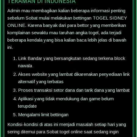
TERAMAN DI INDONESIA
Admin mau membagikan kalian beberapa informasi penting
sebelum Sobat mulai melakukan bettingan TOGEL SIDNEY
ONLINE. Karena banyak dari para bettor yang memberikan
komplainan sewaktu mau taruhan angka togel, ada terjadi
beberapa kendala yang bisa kalian baca lebih jelas di bawah
ini.
Link Bandar yang bersangkutan sedang terkena block
nawala
Akses website yang lambat dikarenakan penyediaan link
alternatif yang terbatas
Proses transaksi setor dana dan tarik dana yang lambat
Aplikasi yang tidak mendukung dan game belum
terupdate
Mengalami limit bettingan
Kondisi-kondisi di atas ini menjadi masalah setiap hari yang
sering ditemui para Sobat togel online saat sedang ingin