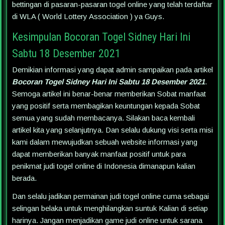
bettingan di pasaran-pasaran togel online yang telah terdaftar
di WLA ( World Lottery Association ) ya Guys.
Kesimpulan Bocoran Togel Sidney Hari Ini
Sabtu 18 Desember 2021
Demikian informasi yang dapat admin sampaikan pada artikel
Bocoran Togel Sidney Hari Ini Sabtu 18 Desember 2021
.
Semoga artikel ini benar-benar memberikan Sobat manfaat
yang positif serta membagikan keuntungan kepada Sobat
semua yang sudah membacanya. Silakan baca kembali
artikel kita yang selanjutnya. Dan selalu dukung visi serta misi
kami dalam mewujudkan sebuah website informasi yang
dapat memberikan banyak manfaat positif untuk para
penikmat judi togel online di Indonesia dimanapun kalian
berada.
Dan selalu jadikan permainan judi togel online cuma sebagai
selingan belaka untuk menghilangkan suntuk Kalian di setiap
harinya. Jangan menjadikan game judi online untuk sarana