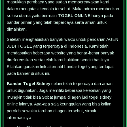
masukkan pembaca yang sudah mempercayakan kami
dalam mengatasi kendala tersebut. Maka admin memberikan
solusi utama yaitu bermain
TOGEL ONLINE
hanya pada
bandar pilihan yang telah terpercaya serta aman untuk
dimainkan.
Setelah menghabiskan banyak waktu untuk pencarian AGEN
JUDI TOGEL yang terpercaya di Indonesia. Kami telah
mendapatkan beberapa website yang benar-benar banyak
direferensikan serta telah kami buktikan sendiri hasilnya.
Silahkan gunakan link alternatif bandar togel yang terdapat
pada banner di situs ini.
Bandar Togel Sidney
selain telah terpercaya dan aman
untuk digunakan. Juga memiliki beberapa kelebihan yang
mungkin tidak bisa Sobat jumpai di agen judi togel sidney
online lainnya. Apa-apa saja keunggulan yang bisa kalian
peroleh sewaktu taruhan di agen tersebut, simak
informasinya :