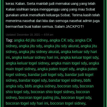
keras Kalian. Serta mainlah judi memakai uang yang telah
Kalian sisihkan tanpa mengganggu uang yang mau Sobat
gunakan untuk menafkahi keluarga Sobat. Terima kasih telah
menerima nasehat dari kita dan semoga nasehat admin juga
bermanfaat buat kalian semua. Salam JACKPOT!
Updated: Desember 18, 2021 — 8:54 am
Tag:
angka 4d jitu sidney
,
angka CK sdy
,
angka CK
sidney
,
angka jitu sdy
,
angka jitu sdy akurat
,
angka jitu
sidney
,
angka jitu sidney akurat
,
angka keluar sdy hari
ini
,
angka keluar sidney hari ini
,
angka keluar togel sdy
,
angka keluar togel sidney
,
angka main togel sdy
,
angka
main togel sidney
,
angka paten togel sdy
,
angka paten
togel sidney
,
bandar judi togel sdy
,
bandar judi togel
sidney
,
bandar togel sdy
,
bandar togel sidney
,
bbfs
angka sdy
,
bbfs angka sidney
,
bocoran sdy
,
bocoran
shio togel sdy
,
bocoran shio togel sidney
,
bocoran
sidney
,
bocoran togel paling jitu
,
bocoran togel sdy
,
bocoran togel sdy hari ini
,
bocoran togel sidney
,