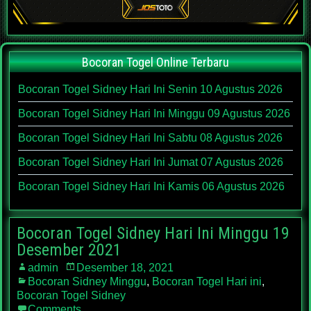
Bocoran Togel Online Terbaru
Bocoran Togel Sidney Hari Ini Senin 10 Agustus 2026
Bocoran Togel Sidney Hari Ini Minggu 09 Agustus 2026
Bocoran Togel Sidney Hari Ini Sabtu 08 Agustus 2026
Bocoran Togel Sidney Hari Ini Jumat 07 Agustus 2026
Bocoran Togel Sidney Hari Ini Kamis 06 Agustus 2026
Bocoran Togel Sidney Hari Ini Minggu 19
Desember 2021
admin
Desember 18, 2021
Bocoran Sidney Minggu
,
Bocoran Togel Hari ini
,
Bocoran Togel Sidney
Comments