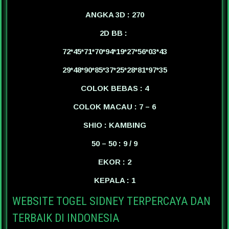
ANGKA 3D : 270
2D BB :
72*45*71*70*94*19*27*56*03*43
29*48*90*85*37*25*28*81*97*35
COLOK BEBAS : 4
COLOK MACAU : 7 – 6
SHIO : KAMBING
50 – 50 : 9 / 9
EKOR : 2
KEPALA : 1
WEBSITE TOGEL SIDNEY TERPERCAYA DAN
TERBAIK DI INDONESIA