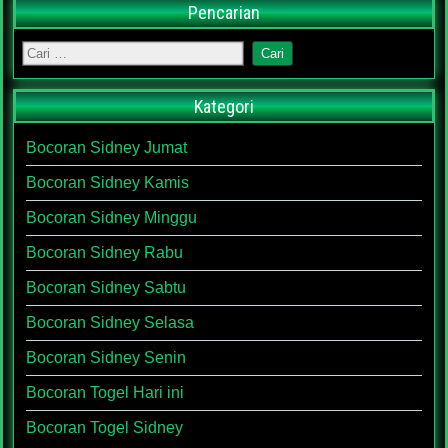
Pencarian
Kategori
Bocoran Sidney Jumat
Bocoran Sidney Kamis
Bocoran Sidney Minggu
Bocoran Sidney Rabu
Bocoran Sidney Sabtu
Bocoran Sidney Selasa
Bocoran Sidney Senin
Bocoran Togel Hari ini
Bocoran Togel Sidney