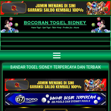
Bocoran Togel Sidney AKURAT
Bocoran angka jitu togel sidney paling akurat | prediksi situs agen bandar
togel sidney terpercaya | nomor main sidney | data keluaran sidney hari ini
BANDAR TOGEL SIDNEY TERPERCAYA DAN TERBAIK