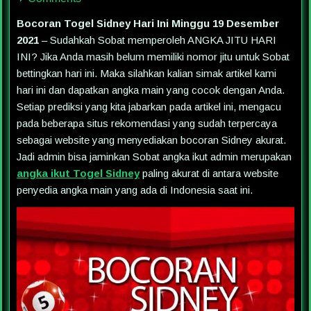
Bocoran Togel Sidney Hari Ini Minggu 19 Desember
2021
– Sudahkah Sobat memperoleh ANGKA JITU HARI
INI? Jika Anda masih belum memiliki nomor jitu untuk Sobat
bettingkan hari ini. Maka silahkan kalian simak artikel kami
hari ini dan dapatkan angka main yang cocok dengan Anda.
Setiap prediksi yang kita jabarkan pada artikel ini, mengacu
pada beberapa situs rekomendasi yang sudah terpercaya
sebagai website yang menyediakan bocoran Sidney akurat.
Jadi admin bisa jaminkan Sobat angka ikut admin merupakan
angka ikut Togel Sidney
paling akurat di antara website
penyedia angka main yang ada di Indonesia saat ini.