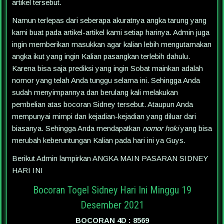
artikel tersebut.
Namun terlepas dari seberapa akuratnya angka tarung yang
kami buat pada artikel-artikel kami setiap harinya. Admin juga
ingin memberikan masukkan agar kalian lebih mengutamakan
angka ikut yang ingin Kalian pasangkan terlebih dahulu.
Karena bisa saja prediksi yang ingin Sobat mainkan adalah
nomor yang telah Anda tunggu selama ini. Sehingga Anda
sudah menyimpannya dan berulang kali melakukan
pembelian atas bocoran Sidney tersebut. Ataupun Anda
mempunyai mimpi dan kejadian-kejadian yang diluar dari
biasanya. Sehingga Anda mendapatkan
nomor hoki
yang bisa
merubah keberuntungan Kalian pada hari ini ya Guys.
Berikut Admin lampirkan ANGKA MAIN PASARAN SIDNEY
HARI INI
Bocoran Togel Sidney Hari Ini Minggu 19
Desember 2021
BOCORAN 4D : 8569