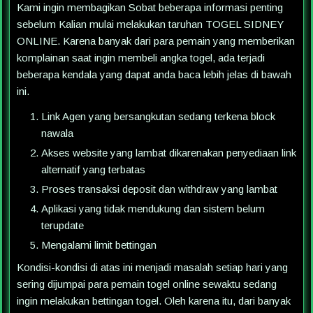
Kami ingin membagikan Sobat beberapa informasi penting
sebelum Kalian mulai melakukan taruhan TOGEL SIDNEY
ONLINE. Karena banyak dari para pemain yang memberikan
komplainan saat ingin membeli angka togel, ada terjadi
beberapa kendala yang dapat anda baca lebih jelas di bawah
ini.
Link Agen yang bersangkutan sedang terkena block
nawala
Akses website yang lambat dikarenakan penyediaan link
alternatif yang terbatas
Proses transaksi deposit dan withdraw yang lambat
Aplikasi yang tidak mendukung dan sistem belum
terupdate
Mengalami limit bettingan
Kondisi-kondisi di atas ini menjadi masalah setiap hari yang
sering dijumpai para pemain togel online sewaktu sedang
ingin melakukan bettingan togel. Oleh karena itu, dari banyak