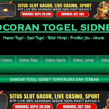
t | prediksi situs agen bandar togel sidney terpercaya | nomor main sidney | dat
y Selasa
Sidney Rabu
Sidney Kamis
Sidney Jumat
Sidn
BANDAR TOGEL SIDNEY TERPERCAYA DAN TERBAIK