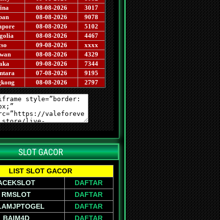
SLOT GACOR
LIST SLOT GACOR
ACEKSLOT
DAFTAR
RMSLOT
DAFTAR
LAMJPTOGEL
DAFTAR
BAIM4D
DAFTAR