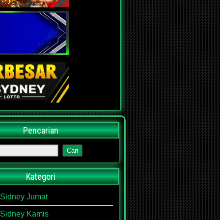
Pencarian
Kategori
Sidney Jumat
 Sidney Kamis