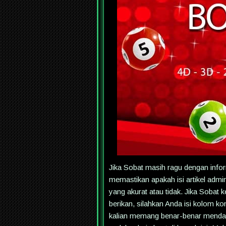
Jika Sobat masih ragu dengan info
memastikan apakah isi artikel admi
yang akurat atau tidak. Jika Sobat
berikan, silahkan Anda isi kolom kom
kalian memang benar-benar menda