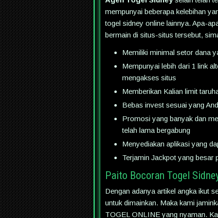
mempunyai beberapa kelebihan yang
togel sidney online lainnya. Apa-a
bermain di situs-situs tersebut, si
Memiliki minimal setor dana y
Mempunyai lebih dari 1 link al
mengakses situs
Memberikan Kalian limit taruh
Bebas invest sesuai yang And
Promosi yang banyak dan me
telah lama bergabung
Menyediakan aplikasi yang dap
Terjamin Jackpot yang besar p
Paito Bocoran Togel Sidne
Dengan adanya artikel angka ikut 
untuk dimainkan. Maka kami jamink
TOGEL ONLINE yang nyaman. Karen