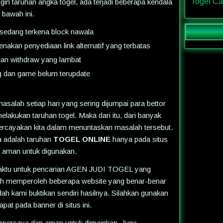
Togel C
n taruhan angka togel, ada terjadi beberapa kendala
 bawah ini.
sedang terkena block nawala
nakan penyediaan link alternatif yang terbatas
dan withdraw yang lambat
g dan game belum terupdate
masalah setiap hari yang sering dijumpai para bettor
elakukan taruhan togel. Maka dari itu, dari banyak
rcayakan kita dalam menuntaskan masalah tersebut.
a adalah taruhan
TOGEL ONLINE
hanya pada situs
a aman untuk digunakan.
aktu untuk pencarian AGEN JUDI TOGEL yang
dah memperoleh beberapa website yang benar-benar
h kami buktikan sendiri hasilnya. Silahkan gunakan
dapat pada banner di situs ini.
terpercaya dan aman untuk dimainkan. Juga