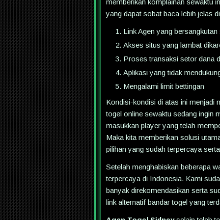
memberikan komplainan sewaktu ingi
yang dapat sobat baca lebih jelas di
Link Agen yang bersangkutan 
Akses situs yang lambat dikare
Proses transaksi setor dana 
Aplikasi yang tidak mendukun
Mengalami limit bettingan
Kondisi-kondisi di atas ini menjadi 
togel online sewaktu sedang ingin m
masukkan player yang telah mempe
Maka kita memberikan solusi utam
pilihan yang sudah terpercaya sert
Setelah menghabiskan beberapa w
terpercaya di Indonesia. Kami su
banyak direkomendasikan serta suda
link alternatif bandar togel yang ter
Agen Togel Sidney
selain telah 