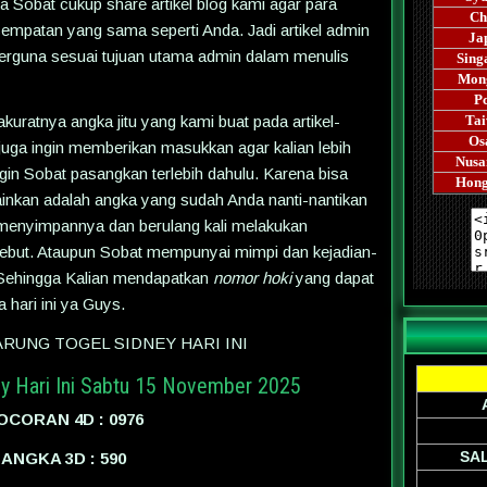
a Sobat cukup share artikel blog kami agar para
empatan yang sama seperti Anda. Jadi artikel admin
berguna sesuai tujuan utama admin dalam menulis
akuratnya angka jitu yang kami buat pada artikel-
 juga ingin memberikan masukkan agar kalian lebih
n Sobat pasangkan terlebih dahulu. Karena bisa
ainkan adalah angka yang sudah Anda nanti-nantikan
 menyimpannya dan berulang kali melakukan
rsebut. Ataupun Sobat mempunyai mimpi dan kejadian-
. Sehingga Kalian mendapatkan
nomor hoki
yang dapat
hari ini ya Guys.
 TARUNG TOGEL SIDNEY HARI INI
y Hari Ini Sabtu 15 November 2025
OCORAN 4D : 0976
SA
ANGKA 3D : 590