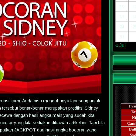
10
1
17
1
24
2
31
« Jul
rmasi kami, Anda bisa mencobanya langsung untuk
n tersebut benar-benar merupakan prediksi Sidney
 kecewa dengan hasil angka main yang sudah kita
entar yang kita sediakan dibawah artikel ini. Tapi bila
patkan JACKPOT dari hasil angka bocoran yang