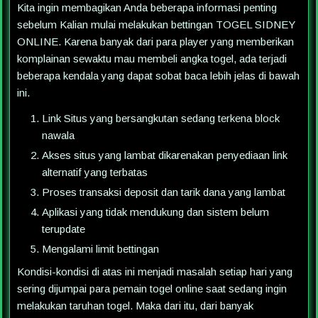
Kita ingin membagikan Anda beberapa informasi penting
sebelum Kalian mulai melakukan bettingan TOGEL SIDNEY
ONLINE. Karena banyak dari para player yang memberikan
komplainan sewaktu mau membeli angka togel, ada terjadi
beberapa kendala yang dapat sobat baca lebih jelas di bawah
ini.
Link Situs yang bersangkutan sedang terkena block
nawala
Akses situs yang lambat dikarenakan penyediaan link
alternatif yang terbatas
Proses transaksi deposit dan tarik dana yang lambat
Aplikasi yang tidak mendukung dan sistem belum
terupdate
Mengalami limit bettingan
Kondisi-kondisi di atas ini menjadi masalah setiap hari yang
sering dijumpai para pemain togel online saat sedang ingin
melakukan taruhan togel. Maka dari itu, dari banyak