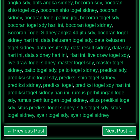
angka sdy
,
bbfs angka sidney
,
bocoran sdy
,
bocoran
shio togel sdy
,
bocoran shio togel sidney
,
bocoran
sidney
,
bocoran togel paling jitu
,
bocoran togel sdy
,
bocoran togel sdy hari ini
,
bocoran togel sidney
,
Bocoran Togel Sidney angka 4d jitu sdy
,
bocoran togel
sidney hari ini
,
data keluaran togel sdy
,
data keluaran
togel sidney
,
data result sdy
,
data result sidney
,
data sdy
hari ini
,
data sidney hari ini
,
Hari ini
,
live draw togel sdy
,
live draw togel sidney
,
master togel sdy
,
master togel
sidney
,
paito togel sdy
,
paito togel sidney
,
prediksi sdy
,
prediksi shio togel sdy
,
prediksi shio togel sidney
,
prediksi sidney
,
prediksi togel
,
prediksi togel sdy hari ini
,
prediksi togel sidney hari ini
,
rumus perhitungan togel
sdy
,
rumus perhitungan togel sidney
,
situs prediksi togel
sdy
,
situs prediksi togel sidney
,
situs togel sdy
,
situs
togel sidney
,
syair togel sdy
,
syair togel sidney
← Previous Post
Next Post →