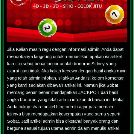
Jika Kalian masih ragu dengan informasi admin, Anda dapat
mencobanya langsung untuk memastikan apakah isi artikel
kami tersebut benar-benar adalah bocoran Sidney yang
akurat atau tidak. Jika kalian kecewa dengan hasil angka main
yang telah admin infokan, silahkan Anda isi kolom komentar
yang kami sediakan dibawah artikel ini. Namun jika Sobat
memang benar-benar mendapatkan JACKPOT dari hasil
angka bocoran yang telah admin infokan di bawah ini. Maka
Anda cukup share artikel blog admin agar para pemain
lainnya bisa mendapatkan kesempatan yang sama seperti
Sobat. Jadi artikel admin bisa diketahui banyak orang dan
berguna sesuai tujuan utama admin dalam menulis artikel