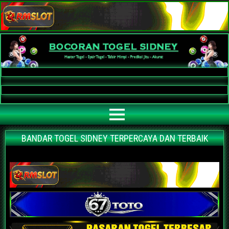
Bocoran Togel Sidney AKURAT
Bocoran angka jitu togel sidney paling akurat | prediksi situs agen bandar
togel sidney terpercaya | nomor main sidney | data keluaran sidney hari ini
BANDAR TOGEL SIDNEY TERPERCAYA DAN TERBAIK