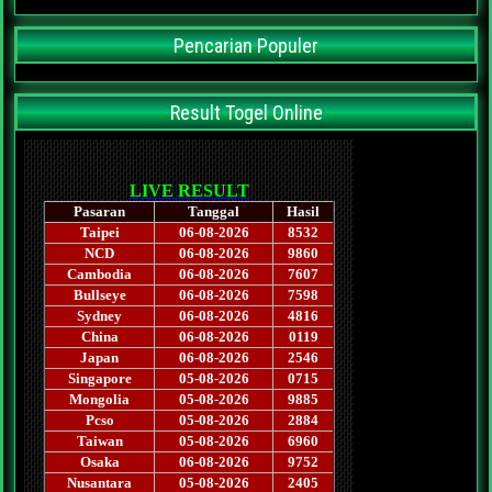
Pencarian Populer
Result Togel Online