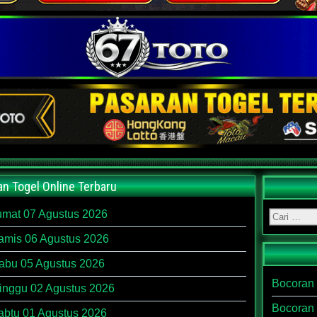
n Togel Online Terbaru
Jumat 07 Agustus 2026
Kamis 06 Agustus 2026
Rabu 05 Agustus 2026
Bocoran 
Minggu 02 Agustus 2026
Bocoran
Sabtu 01 Agustus 2026