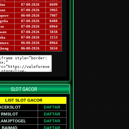
SLOT GACOR
LIST SLOT GACOR
ACEKSLOT
DAFTAR
RMSLOT
DAFTAR
LAMJPTOGEL
DAFTAR
BAIM4D
DAFTAR