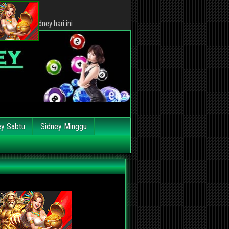
a keluaran sidney hari ini
ey Sabtu
Sidney Minggu