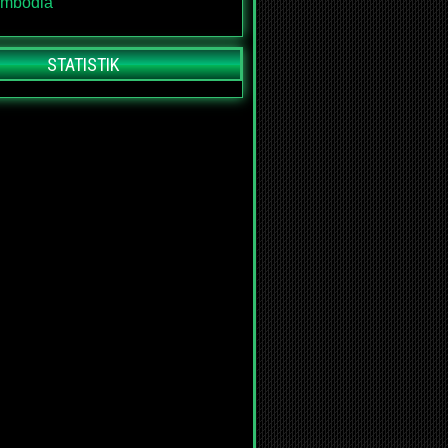
ambodia
STATISTIK