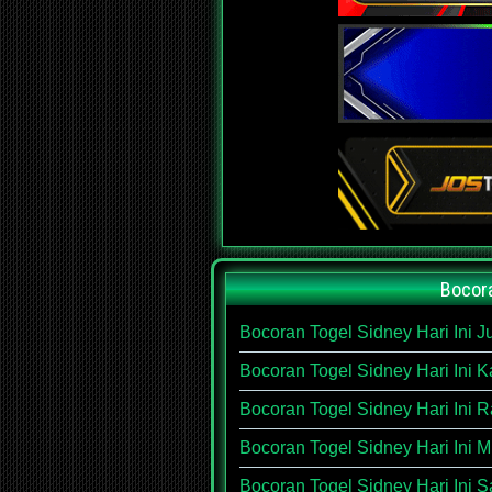
Bocora
Bocoran Togel Sidney Hari Ini 
Bocoran Togel Sidney Hari Ini 
Bocoran Togel Sidney Hari Ini 
Bocoran Togel Sidney Hari Ini 
Bocoran Togel Sidney Hari Ini 