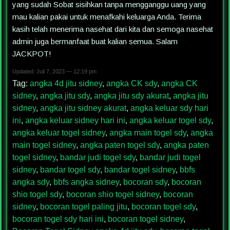
yang sudah Sobat sisihkan tanpa mengganggu uang yang
mau kalian pakai untuk menafkahi keluarga Anda. Terima
kasih telah menerima nasehat dari kita dan semoga nasehat
admin juga bermanfaat buat kalian semua. Salam
JACKPOT!
Updated: Juli 7, 2023 — 12:19 pm
Tag:
angka 4d jitu sidney
,
angka CK sdy
,
angka CK
sidney
,
angka jitu sdy
,
angka jitu sdy akurat
,
angka jitu
sidney
,
angka jitu sidney akurat
,
angka keluar sdy hari
ini
,
angka keluar sidney hari ini
,
angka keluar togel sdy
,
angka keluar togel sidney
,
angka main togel sdy
,
angka
main togel sidney
,
angka paten togel sdy
,
angka paten
togel sidney
,
bandar judi togel sdy
,
bandar judi togel
sidney
,
bandar togel sdy
,
bandar togel sidney
,
bbfs
angka sdy
,
bbfs angka sidney
,
bocoran sdy
,
bocoran
shio togel sdy
,
bocoran shio togel sidney
,
bocoran
sidney
,
bocoran togel paling jitu
,
bocoran togel sdy
,
bocoran togel sdy hari ini
,
bocoran togel sidney
,