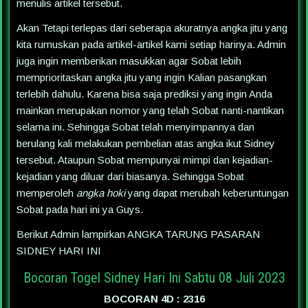
menulis artikel tersebut.
Akan Tetapi terlepas dari seberapa akuratnya angka jitu yang
kita rumuskan pada artikel-artikel kami setiap harinya. Admin
juga ingin memberikan masukkan agar Sobat lebih
memprioritaskan angka jitu yang ingin Kalian pasangkan
terlebih dahulu. Karena bisa saja prediksi yang ingin Anda
mainkan merupakan nomor yang telah Sobat nanti-nantikan
selama ini. Sehingga Sobat telah menyimpannya dan
berulang kali melakukan pembelian atas angka ikut Sidney
tersebut. Ataupun Sobat mempunyai mimpi dan kejadian-
kejadian yang diluar dari biasanya. Sehingga Sobat
memperoleh
angka hoki
yang dapat merubah keberuntungan
Sobat pada hari ini ya Guys.
Berikut Admin lampirkan ANGKA TARUNG PASARAN
SIDNEY HARI INI
Bocoran Togel Sidney Hari Ini Sabtu 08 Juli 2023
BOCORAN 4D : 2316