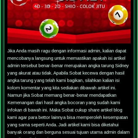
Jika Anda masih ragu dengan informasi admin, kalian dapat
mencobanya langsung untuk memastikan apakah isi artikel
admin tersebut benar-benar merupakan angka tarung Sidney
yang akurat atau tidak. Apabila Sobat kecewa dengan hasil
angka tarung yang telah kami bagikan, silahkan kalian isi
kolom komentar yang kita sediakan dibawah artikel ini.
Namun jika Sobat memang benar-benar mendapatkan
Kemenangan dari hasil angka bocoran yang sudah kami
infokan di bawah ini. Maka Sobat cukup share artikel blog
kami agar para bettor lainnya bisa memperoleh kesempatan
yang sama seperti Anda. Jadi artikel kami bisa diketahui
banyak orang dan berguna sesuai tujuan utama admin dalam