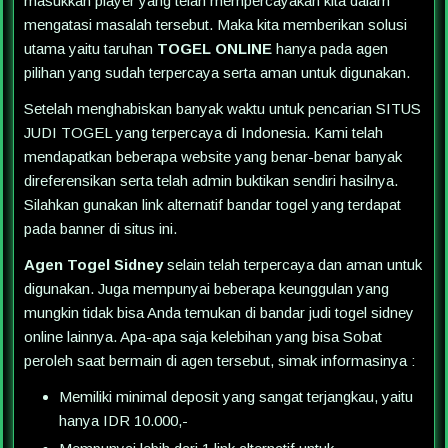
masukkan player yang telah mempercayakan kita dalam
mengatasi masalah tersebut. Maka kita memberikan solusi
utama yaitu taruhan
TOGEL ONLINE
hanya pada agen
pilihan yang sudah terpercaya serta aman untuk digunakan.
Setelah menghabiskan banyak waktu untuk pencarian SITUS
JUDI TOGEL yang terpercaya di Indonesia. Kami telah
mendapatkan beberapa website yang benar-benar banyak
direferensikan serta telah admin buktikan sendiri hasilnya.
Silahkan gunakan link alternatif bandar togel yang terdapat
pada banner di situs ini.
Agen Togel Sidney
selain telah terpercaya dan aman untuk
digunakan. Juga mempunyai beberapa keunggulan yang
mungkin tidak bisa Anda temukan di bandar judi togel sidney
online lainnya. Apa-apa saja kelebihan yang bisa Sobat
peroleh saat bermain di agen tersebut, simak informasinya :
Memiliki minimal deposit yang sangat terjangkau, yaitu
hanya IDR 10.000,-