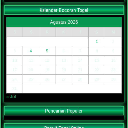
Kalender Bocoran Togel
Agustus 2026
S
S
R
K
J
S
M
1
2
3
4
5
6
7
8
9
10
11
12
13
14
15
16
17
18
19
20
21
22
23
24
25
26
27
28
29
30
31
« Jul
Pencarian Populer