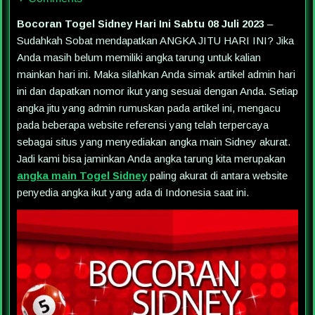
Bocoran Togel Sidney Hari Ini Sabtu 08 Juli 2023
–
Sudahkah Sobat mendapatkan ANGKA JITU HARI INI? Jika
Anda masih belum memiliki angka tarung untuk kalian
mainkan hari ini. Maka silahkan Anda simak artikel admin hari
ini dan dapatkan nomor ikut yang sesuai dengan Anda. Setiap
angka jitu yang admin rumuskan pada artikel ini, mengacu
pada beberapa website referensi yang telah terpercaya
sebagai situs yang menyediakan angka main Sidney akurat.
Jadi kami bisa jaminkan Anda angka tarung kita merupakan
angka main Togel Sidney
paling akurat di antara website
penyedia angka ikut yang ada di Indonesia saat ini.