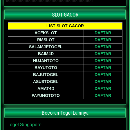
SLOT GACOR
LIST SLOT GACOR
ACEKSLOT
DAFTAR
RMSLOT
DAFTAR
SALAMJPTOGEL
DAFTAR
BAIM4D
DAFTAR
HUJANTOTO
DAFTAR
BAYUTOTO
DAFTAR
BAJUTOGEL
DAFTAR
ASUSTOGEL
DAFTAR
AMAT4D
DAFTAR
PAYUNGTOTO
DAFTAR
Bocoran Togel Lainnya
Togel Singapore