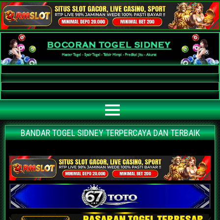
Bocoran Togel Sidney AKURAT
Bocoran angka jitu togel sidney paling akurat | prediksi situs agen bandar
togel sidney terpercaya | nomor main sidney | data keluaran sidney hari ini
BANDAR TOGEL SIDNEY TERPERCAYA DAN TERBAIK