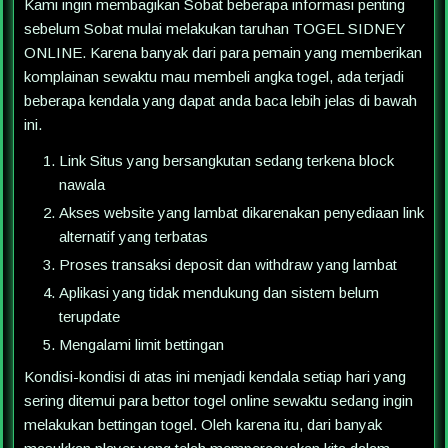
Kami ingin membagikan Sobat beberapa informasi penting
sebelum Sobat mulai melakukan taruhan TOGEL SIDNEY
ONLINE. Karena banyak dari para pemain yang memberikan
komplainan sewaktu mau membeli angka togel, ada terjadi
beberapa kendala yang dapat anda baca lebih jelas di bawah
ini.
Link Situs yang bersangkutan sedang terkena block
nawala
Akses website yang lambat dikarenakan penyediaan link
alternatif yang terbatas
Proses transaksi deposit dan withdraw yang lambat
Aplikasi yang tidak mendukung dan sistem belum
terupdate
Mengalami limit bettingan
Kondisi-kondisi di atas ini menjadi kendala setiap hari yang
sering ditemui para bettor togel online sewaktu sedang ingin
melakukan bettingan togel. Oleh karena itu, dari banyak