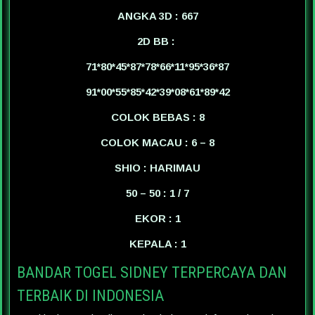
ANGKA 3D : 667
2D BB :
71*80*45*87*78*66*11*95*36*87
91*00*55*85*42*39*08*61*89*42
COLOK BEBAS : 8
COLOK MACAU : 6 – 8
SHIO : HARIMAU
50 – 50 : 1 / 7
EKOR : 1
KEPALA : 1
BANDAR TOGEL SIDNEY TERPERCAYA DAN
TERBAIK DI INDONESIA